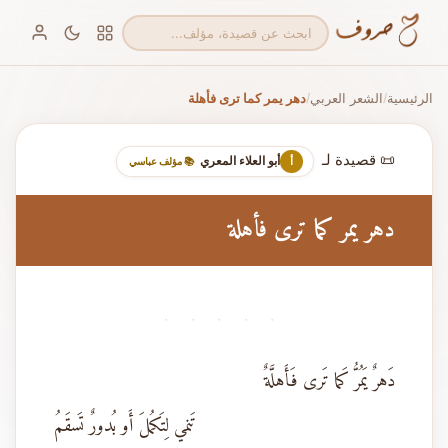
الرئيسية
الشعر العربي
دهر يمر كما ترى فأهلة
/
/
📜 قصيدة لـ
أبو العلاء المعري
أ
📚 مؤلف عباسي
دهر يمر كما ترى فأهلة
· · · · ·
دَهرٌ يَمُرُّ كَما تَرى فَأَهلَّةٌ
تَنمي لِتَكمُلَ أَو بُدورٌ تَسقَمُ