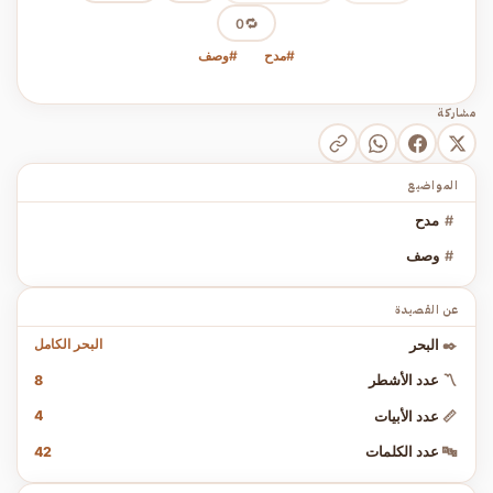
🔁
0
#مدح
#وصف
مشاركة
المواضيع
#
مدح
#
وصف
عن القصيدة
البحر الكامل
✒️
البحر
8
〽️
عدد الأشطر
4
📏
عدد الأبيات
42
🔤
عدد الكلمات