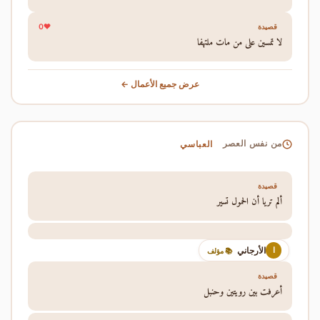
0
قصيدة
لا تمسين على من مات ملتهفا
عرض جميع الأعمال ←
العباسي
من نفس العصر
قصيدة
ألم تريا أن الحمول تسير
الأرجاني
ا
📚 مؤلف
قصيدة
أعرفت بين رويتين وحنبل