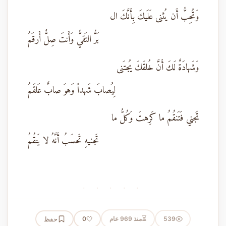
وَتُحِبُّ أَن يُثنى عَلَيكَ بِأَنَّكَ ال
بَرُّ التَقيُّ وَأَنتَ صِلٌّ أَرقَمُ
وَشَهادَةٌ لَكَ أَنَّ خُلقَكَ يُجتَنى
لِيُصابَ شَهداً وَهوَ صابٌ عَلقَمُ
تَجني فَتَنقُمُ ما كَرِهتَ وَكُلُّ ما
تَجنيهِ تَحسَبُ أَنَّهُ لا يَنقُمُ
· · · · ·
⏳
539
منذ 969 عام
🤍
حفظ
0