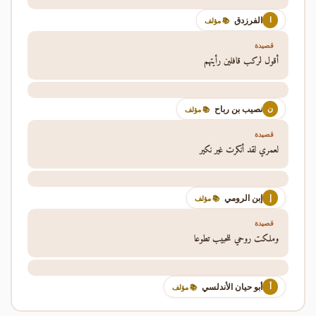
الفرزدق
ا
📚 مؤلف
قصيدة
أقول لركب قافلين رأيتهم
نصيب بن رباح
ن
📚 مؤلف
قصيدة
لعمري لقد أنكرت غير نكير
إبن الرومي
إ
📚 مؤلف
قصيدة
وملكت روحي للحبيب تطوعا
أبو حيان الأندلسي
أ
📚 مؤلف