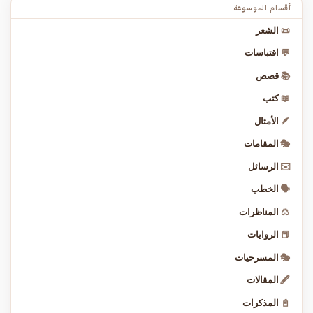
أقسام الموسوعة
📜
الشعر
💬
اقتباسات
📚
قصص
📖
كتب
🪶
الأمثال
🎭
المقامات
✉️
الرسائل
🗣️
الخطب
⚖️
المناظرات
📕
الروايات
🎭
المسرحيات
🖋️
المقالات
📓
المذكرات