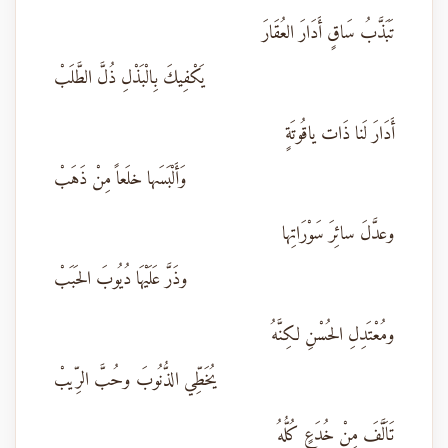
تَبَذَّبُ سَاقٍ أَدَارَ العُقَارَ
يَكْفِيكَ بِالْبَذْلِ ذُلَّ الطَّلَبْ
أَدَارَ لَنا ذَات ياقُوتَةٍ
وَأَلْبَسَها خلَعاً مِنْ ذَهَبْ
وعدَّلَ سائِرَ سَوْرَاتِها
وذَرَّ عَلَيْهَا دُيُوبَ الحَبَبْ
ومُعْتَدِلِ الحُسْنِ لكِنَّهُ
يُخَطِّي الذُّنُوبَ وحُبَّ الرِّيبْ
تَاَلَّفَ مِنْ خُدَعٍ كُلُّهُ