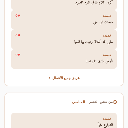
كري الملام فباغي اللوم مخصوم
0
قصيدة
منحتك الود مني
0
قصيدة
سقى الله أطلالا رعيت بها الصبا
0
قصيدة
تأوبني طارق الهم نصبا
عرض جميع الأعمال ←
العباسي
من نفس العصر
قصيدة
الشوارع فجراً