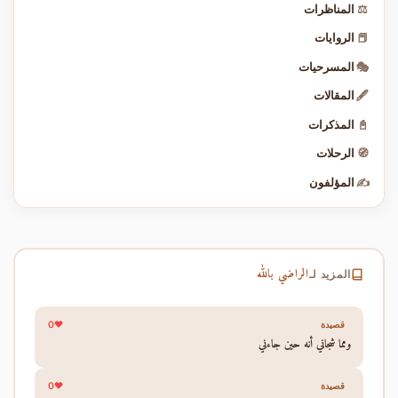
⚖️
المناظرات
📕
الروايات
🎭
المسرحيات
🖋️
المقالات
📓
المذكرات
🧭
الرحلات
✍️
المؤلفون
الراضي بالله
المزيد لـ
0
قصيدة
ومما شجاني أنه حين جاءني
0
قصيدة