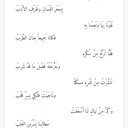
بِسِحْرِ اللِّسانِ وظَرْفِ الأدَبْ
لَهَوْنَا بِهَا وَنَعِمْنا بِهِ
فَكانا جَمِيعاً عِنَانَ الطَّرَبْ
فَلَمَّا تَرَنَّحَ مِنْ سُكْرِهِ
وجَرَّعْتُهُ فَضْلَ مَا قَدْ شَرِبْ
تَنَشَّرْتُ مِنْ نَشْرِهِ مسكَةً
ونَاجَيْتُ فَتْكِي بِسِرٍّ عَجَبْ
وَكَمْ مِنْ ليالٍ لَنا أَسْعَفَتْ
مَطالِبَنا بِسُرُورِ الغَلَبْ