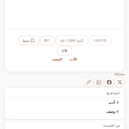
· · · · ·
⏳
1,631
منذ 1,086 عام
🤍
حفظ
0
🔁
0
#أدب
#وصف
مشاركة
المواضيع
#
أدب
#
وصف
عن القصيدة