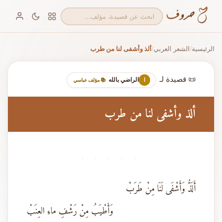
الرئيسية
الشعر العربي
ألذ وأشفى لنا من طرب
/
/
📜 قصيدة لـ
الراضي بالله
ا
📚 مؤلف عباسي
ألذ وأشفى لنا من طرب
· · · · ·
أَلَذُّ وَأَشْفَى لَنَا مِنْ طَرَبْ
وَأَطْيَبُ مِنْ رَشْفِ ماءِ العِنَبْ