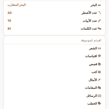
البحر المتقارب
✒️
البحر
20
〽️
عدد الأشطر
10
📏
عدد الأبيات
81
🔤
عدد الكلمات
أقسام الموسوعة
📜
الشعر
💬
اقتباسات
📚
قصص
📖
كتب
🪶
الأمثال
🎭
المقامات
✉️
الرسائل
🗣️
الخطب