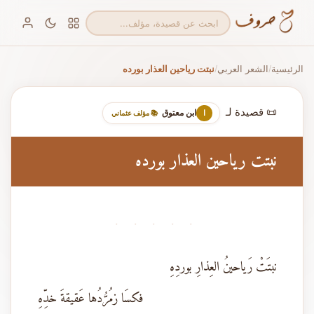
الرئيسية
الشعر العربي
نبتت رياحين العذار بورده
/
/
📜 قصيدة لـ
ابن معتوق
ا
📚 مؤلف عثماني
نبتت رياحين العذار بورده
· · · · ·
نبتَتْ رَياحينُ العِذارِ بوردِهِ
فكسَا زمُرُّدُها عَقيقةَ خدِّهِ