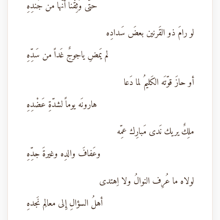
حتّى وَثِقْنا أنّها من جُندِهِ
لو رامَ ذو القَرنين بعضَ سَدادِه
لم يَمضِ ياجوجٌ غَداً من سَدِّهِ
أو حازَ قوّتَه الكَليمُ لما دَعا
هارونَه يوماً لشدّةِ عَضْدِهِ
ملِكٌ يريك نَدى مَبارِك عمِّه
وعَفافَ والدِه وغيرةَ جدِّهِ
لولاه ما عُرِف النوالُ ولا اِهتدى
أهلُ السؤالِ إِلى معالِم نَجدهِ