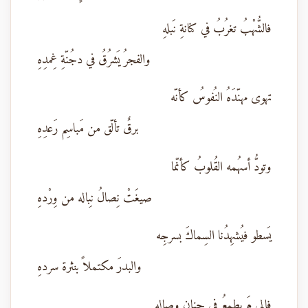
فالشُّهْبُ تغرُبُ في كنانةِ نَبلهِ
والفجرُ يَشرُقُ في دجُنّةِ غِمدِهِ
تهوى مهنّدَهُ النُفوسُ كأنّه
برقٌ تألّق من مَباسِم رَعدِهِ
وتودُّ أسهُمه القُلوبُ كأنّما
صيغَتْ نِصالُ نِباله من وِرْدهِ
يَسطو فيُشهِدُنا السِماكَ بسرجِه
والبدرَ مكتملاً بنثرة سردهِ
فإلى مَ يطمعُ في جِنانِ وِصالِه