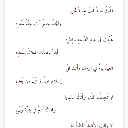
المُلكُ جيدٌ أنتَ حِليةُ نَحرِه
والمجدُ جسمٌ أنت جنّةُ خُلدِهِ
هُنِّئتَ في عيدِ الصّيامِ وفِطرِه
أبداً وقابلَك الهِلالُ بسَعدِهِ
العيدُ يومٌ في الزمان وأنت للْ
إسلامِ عيدٌ لم تزَلْ من بَعدِهِ
لو تُنصِفُ الدُنيا وقَتْكَ بنفسِها
وفداكَ آدمُ في بقيّة وُلْدِهِ
لا زالتِ الأقدارُ نافذةً بما