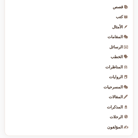
📚
قصص
📖
كتب
🪶
الأمثال
🎭
المقامات
✉️
الرسائل
🗣️
الخطب
⚖️
المناظرات
📕
الروايات
🎭
المسرحيات
🖋️
المقالات
📓
المذكرات
🧭
الرحلات
✍️
المؤلفون