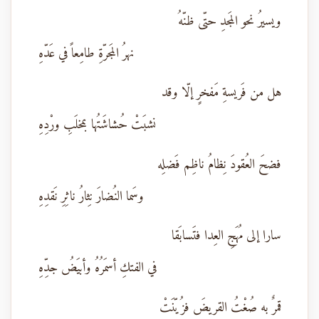
ويسيرُ نحو المَجدِ حتّى ظنّهُ
نهرُ المَجرّةِ طامِعاً في عَدّهِ
هل من فَريسةِ مَفخرٍ إلّا وقد
نشبَتْ حُشاشَتُها بمخلَبِ ورْدِهِ
فضحَ العُقودَ نِظامُ ناظِم فَضلِه
وسَما النُضارَ نِثارُ ناثِرِ نَقدِهِ
سارا إلى مُهَجِ العِدا فتَسابَقا
في الفتكِ أسمَرُهُ وأبيَضُ جدِّهِ
قمرٌ به صُغْتُ القريضَ فزُيّنَتْ