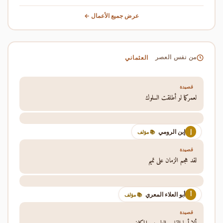
عرض جميع الأعمال ←
العثماني
من نفس العصر
قصيدة
لعمركما لو أطلقت السلوك
إبن الرومي
إ
📚 مؤلف
قصيدة
لقد هجم الزمان على تميم
أبو العلاء المعري
أ
📚 مؤلف
قصيدة