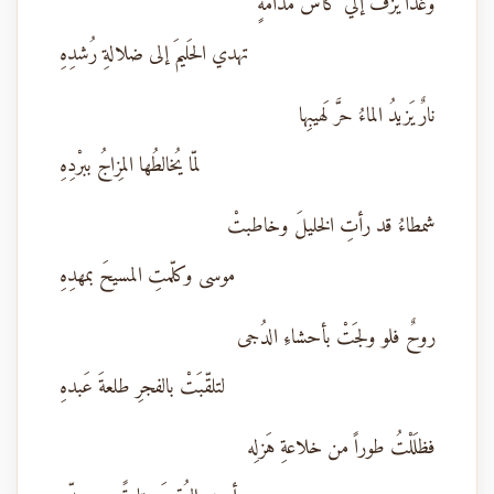
وغَدا يزُفُّ إليّ كأسَ مُدامةٍ
تهدي الحَليمَ إلى ضلالةِ رُشدِهِ
نارٌ يَزيدُ الماءُ حرَّ لَهيبِها
لمّا يُخالطُها المِزاجُ ببرْدِهِ
شمطاءُ قد رأتِ الخليلَ وخاطبتْ
موسى وكلّمتِ المسيحَ بمهدِهِ
روحٌ فلو ولجَتْ بأحشاءِ الدُجى
لتلقّبَتْ بالفجرِ طلعةَ عَبدهِ
فظلَلْتُ طوراً من خلاعةِ هَزلِه