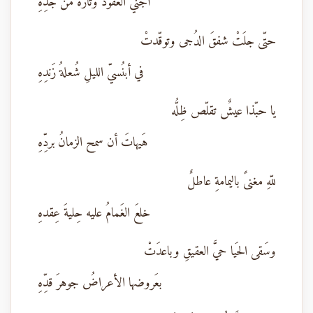
أجني العُقودَ وتارةً من جدِّهِ
حتّى جلَتْ شفقَ الدُجى وتوقّدتْ
في أبنُسيّ الليلِ شُعلةُ زَندِهِ
يا حبّذا عيشٌ تقلّص ظِلُّه
هَيهاتَ أن سمح الزمانُ بردِّهِ
للّهِ مغنىً باليمامةِ عاطلٌ
خلعَ الغَمامُ عليه حِليةَ عِقدهِ
وسَقى الحَيا حيَّ العقيقِ وباعدَتْ
بعَروضها الأعراضُ جوهرَ قدِّهِ