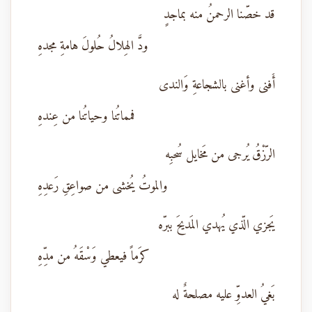
قد خصّنا الرحمنُ منه بماجدٍ
ودَّ الهِلالُ حُلولَ هامةِ مجدهِ
أَفنى وأغنى بالشجاعةِ وَالندى
فمماتُنا وحياتُنا من عِندهِ
الرّزْقُ يُرجى من مَخايل سُحبِه
والموتُ يُخشى من صواعِقِ رَعدِهِ
يَجزي الّذي يُهدي المَديحَ ببرّه
كرَماً فيعطي وَسْقَهُ من مدِّهِ
بَغيُ العدوِّ عليه مصلحةٌ له