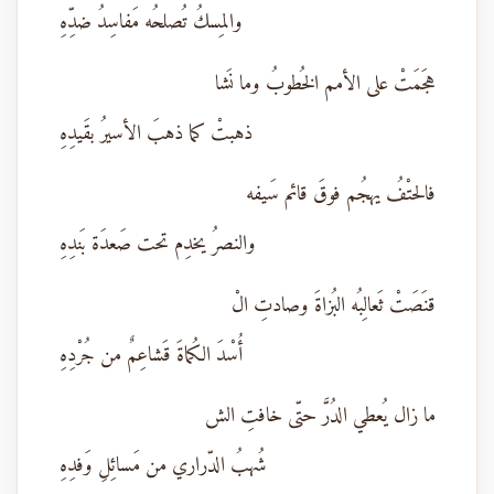
والمِسكُ تُصلحُه مَفاسِدُ ضدِّهِ
هجَمَتْ على الأمم الخُطوبُ وما نَشا
ذهبتْ كما ذهبَ الأسيرُ بقَيدِهِ
فالحتْفُ يهجُم فوقَ قائم سَيفه
والنصرُ يخدِم تحت صَعدَة بَندِهِ
قنَصَتْ ثَعالِبُه البُزاةَ وصادتِ الْ
أُسْدَ الكُماةَ قَشاعِمٌ من جُرْدِهِ
ما زال يُعطي الدُرَّ حتّى خافتِ الش
شُهبُ الدّراري من مَسائِلِ وَفدِهِ