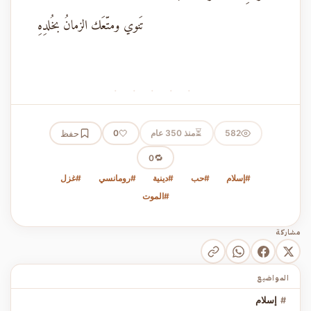
تَنوي ومتّعَك الزمانُ بخُلدِهِ
· · · · ·
⏳
582
منذ 350 عام
🤍
حفظ
0
🔁
0
#إسلام
#حب
#دينية
#رومانسي
#غزل
#الموت
مشاركة
المواضيع
#
إسلام