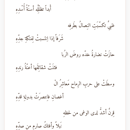
أَبداً تظلِّلُه أسنّةُ أُسْدِهِ
ظبيٌ تكسّبَتِ النِصالُ بطَرفِه
شَرَفاً إذا اِنتسبتْ لِفتكةِ جدِّهِ
حازَتْ نضارةُ خدّه روضَ الرُبا
فثنَتْ شقائِقَها أعنّةُ رندِهِ
وسطَتْ على حربِ الرِماح مَعاشِرُ الْ
أغصانِ فاِنتصرَتْ بدولةِ قدِّهِ
قِرنٌ أشدُّ لدى الوغى من لحظهِ
نَبلاً وأفتكُ صارمٍ من صدِّهِ