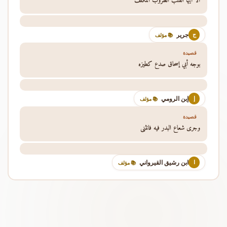
ألا أيها القلب الطروب المكلف
جرير
ج
📚 مؤلف
قصيدة
بوجه أبي إسحاق صدع كطيزه
إبن الرومي
إ
📚 مؤلف
قصيدة
وجرى شعاع البدر فيه فانثنى
ابن رشيق القيرواني
ا
📚 مؤلف