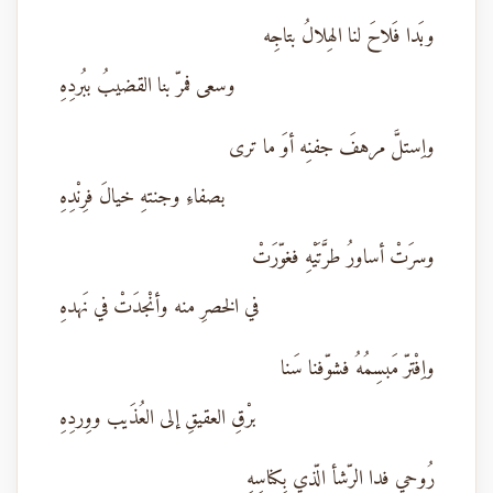
وبَدا فَلاحَ لنا الهِلالُ بتاجِه
وسعى فمرّ بنا القضيبُ ببُردِهِ
واِستلَّ مرهفَ جفنِه أوَ ما ترى
بصفاءِ وجنتهِ خيالَ فرِنْدِهِ
وسرَتْ أساورُ طرَّتَيْهِ فغوّرَتْ
في الخصرِ منه وأنْجدَتْ في نَهدهِ
واِفْترّ مَبسِمُهُ فشوّفنا سَنا
برْقِ العقيقِ إلى العُذَيب ووِردِهِ
رُوحي فدا الرّشأ الّذي بِكناسِهِ