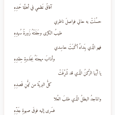
آفاقُ نَظمي في أهلّة حَمدِهِ
حسُنَتْ به حالي فواصلَ ناظري
طيبُ الكرى وجَفَتْهُ زَورةُ سُهدِهِ
فهو الّذي بِنَداهُ أكْبَتَ حاسِدي
وأذابَ مهجتَهُ بجَذوةِ حِقدِهِ
يا أيّها الرُكنُ الّذي قد شُرِّفَتْ
كلُّ البريّة من تيمُّنِ قَصدِهِ
والماجدُ البطلُ الّذي طلبَ العُلا
فسَرى إليه فوقَ صهوةِ جَدِّهِ