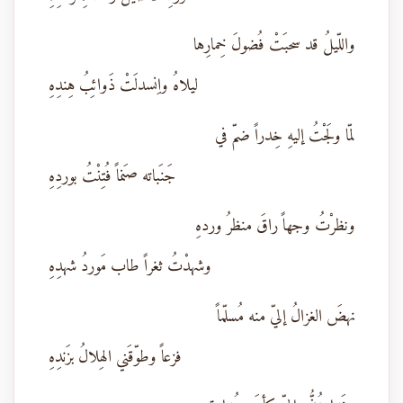
واللّيلُ قد سحبَتْ فُضولَ خِمارِها
ليلاهُ واِنسدلَتْ ذَوائِبُ هِندِهِ
لمّا ولَجْتُ إليهِ خِدراً ضمّ في
جَنَباته صنَماً فُتِنْتُ بوردِهِ
ونظرْتُ وجهاً راقَ منظرُ وردهِ
وشهدْتُ ثغراً طاب مَوردُ شهدِهِ
نهضَ الغزالُ إليّ منه مُسلّماً
فزعاً وطوّقَني الهِلالُ بزَندِهِ