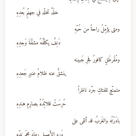
خلَدٌ تخلّد في جهنّمِ بُعدِهِ
ومتى يؤمِّلُ راحةً من حُبّهِ
دَنِفٌ يكلّفُهُ مشقّةَ وَجدِهِ
ومُقَرطَقٍ كافورُ فجرِ جَبينه
ينشقُّ عنه ظلامُ عنبرِ جَعدِهِ
متمنّعٍ للفتكِ جرّد ناظراً
حُرِسَتْ قلائِدُهُ بصارِمِ هندِهِ
بادَرْتُه والغَربُ قد ألقى على
وَردِ الأصيل رمادَ مِجمَر ندِّهِ