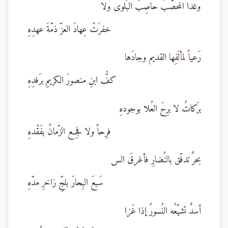
وغدا المحصَّبُ حاصِبَ البَلوى ولا
خفرَتْ عِهادَ العزّ ذمّةَ عهدِهِ
رَعياً لمألَفِها القديم وجادَها
كفُّ ابنِ منصورَ الكريمِ برَفدِهِ
برَكاتُ لا برِحَ العُلا بوجودهِ
فرِحاً ولا فجِع الزّمانُ بفَقْدهِ
بحرٌ تدفّق بالنُضارِ فأغرقَ الس
سَبعَ البِحارَ بلجِّ زاخرِ مدّهِ
أسدٌ تشيّعُه النُسورُ إذا غَزا