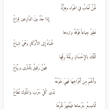
لَهُنَّ لُعَابٌ في الهَوَاءِ وهِزَّةٌ
إِذا جَدَّ بينَ الدّارِعين قِراعُ
تَطِيرُ جِياعاً فَوْقَهُ وتردها
ظُبَاهُ إِلى الأَوْكَارِ وَهْيَ شِباعُ
تَمَلَّكَ بالإِحْسَانِ رِبْقَةَ رِقِّهِا
فهُنَّ رَقِيقٌ يُشْتَرَى ويُبَاعُ
وأَلْحَمَ مِن أَفْرَاخِهَا فَهيَ طَوْعُهُ
لَدَى كُلِّ حَرْب والمُلُوك تُطَاعُ
تُمَاصِعُ جَرْحاها فيُجْهِزُ نَقْرُهَا