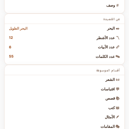
#
وصف
عن القصيدة
البحر الطويل
✒️
البحر
12
〽️
عدد الأشطر
6
📏
عدد الأبيات
55
🔤
عدد الكلمات
أقسام الموسوعة
📜
الشعر
💬
اقتباسات
📚
قصص
📖
كتب
🪶
الأمثال
🎭
المقامات