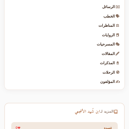
✉️
الرسائل
🗣️
الخطب
⚖️
المناظرات
📕
الروايات
🎭
المسرحيات
🖋️
المقالات
📓
المذكرات
🧭
الرحلات
✍️
المؤلفون
ابن شُهيد الأشجعي
المزيد لـ
0
قصيدة