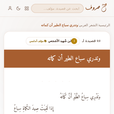
الرئيسية
الشعر العربي
وتدري سباع الطير أن كماته
/
/
📜 قصيدة لـ
ابن شُهيد الأشجعي
ا
📚 مؤلف أندلسي
وتدري سباع الطير أن كماته
· · · · ·
وتَدْرِي سِباعُ الطَّيْرِ أَنَّ كُمَاتَهُ
إِذا لَقِيَتْ صِيدَ الكُماةِ سِباعُ