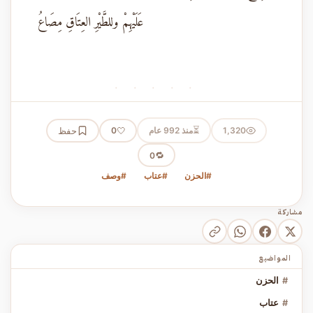
عَلَيْهِمْ وللطَّيْرِ العِتَاقِ مِصَاعُ
· · · · ·
⏳
1,320
منذ 992 عام
🤍
حفظ
0
🔁
0
#الحزن
#عتاب
#وصف
مشاركة
المواضيع
#
الحزن
#
عتاب