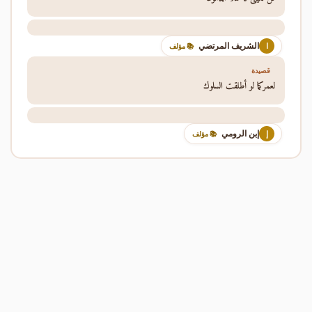
الشريف المرتضي
ا
📚 مؤلف
قصيدة
لعمركما لو أطلقت السلوك
إبن الرومي
إ
📚 مؤلف