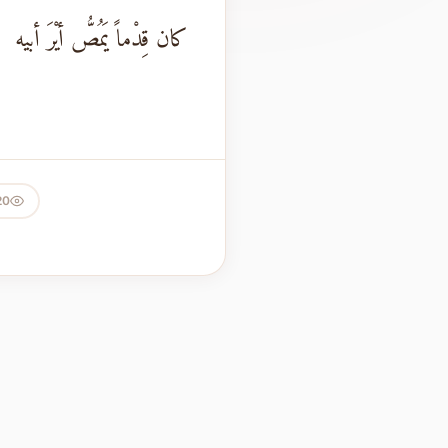
كان قِدْماً يَمُصُّ أيْرَ أبيه
20