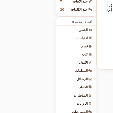
2
📏
عدد الأبيات
ِهْ
20
🔤
عدد الكلمات
أقسام الموسوعة
📜
الشعر
💬
اقتباسات
📚
قصص
📖
كتب
🪶
الأمثال
🎭
المقامات
✉️
الرسائل
🗣️
الخطب
⚖️
المناظرات
📕
الروايات
🎭
المسرحيات