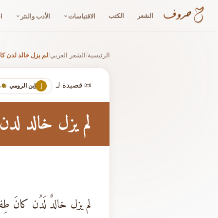
الشعر
الكتب
الاقتباسات
الأدب والنثر
ا
الرئيسية
الشعر العربي
لم يزل خالد لدن كا
/
/
📜 قصيدة لـ
إبن الرومي
إ
📚 
لم يزل خالد لد
لم يزل خالدٌ لَدُن كانَ طِفل