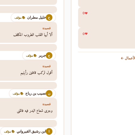
0
خليل مطران
خ
📚 مؤلف
قصيدة
ألا أيها القلب الطروب المكلف
0
جرير
ج
📚 مؤلف
أعمال ←
قصيدة
أقول لركب قافلين رأيتهم
نصيب بن رباح
ن
📚 مؤلف
قصيدة
وجرى شعاع البدر فيه فانثنى
ابن رشيق القيرواني
ا
📚 مؤلف