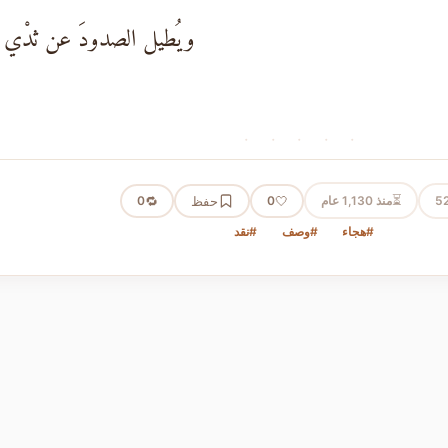
ويُطيل الصدودَ عن ثدْي أُمّ
· · · · ·
⏳
5
منذ 1,130 عام
🤍
حفظ
🔁
0
0
#هجاء
#وصف
#نقد