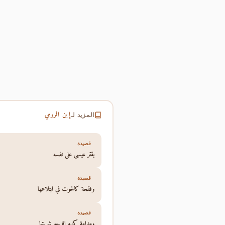
إبن الرومي
المزيد لـ
قصيدة
يقتر عيسى على نفسه
قصيدة
وفقحة كالحوت في ابتلاعها
قصيدة
ومدامة كدم الذبيح شربتها