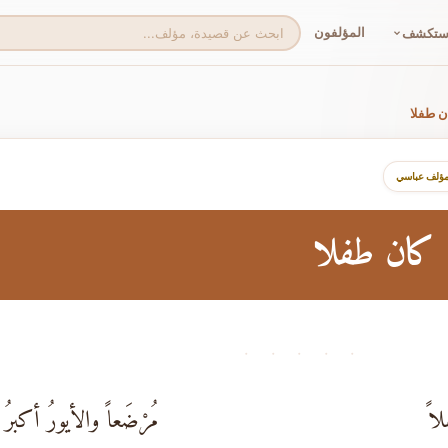
المؤلفون
ستكشف
ن طفلا
مؤلف عباسي
ن كان طفلا
· · · · ·
اً
مُرْضَعاً والأيورُ أكبرُ هَم