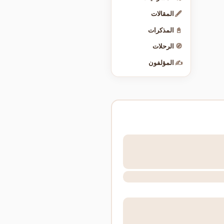
🖋️
المقالات
📓
المذكرات
🧭
الرحلات
✍️
المؤلفون