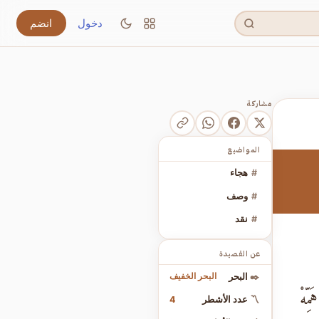
دخول
انضم
مشاركة
المواضيع
#
هجاء
#
وصف
#
نقد
عن القصيدة
البحر الخفيف
✒️
البحر
ِّهْ
4
〽️
عدد الأشطر