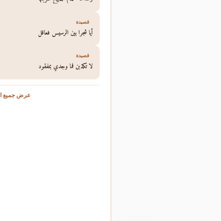
قصيدة
أيا شجرا بين الرسيس فعاقل
قصيدة
لا تكذبن فما وجدي بمفقود
عرض جميع ال