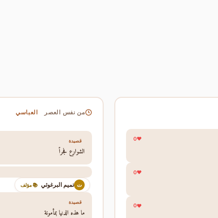
العباسي
من نفس العصر
0
قصيدة
الشوارع فجراً
0
تميم البرغوثي
ت
📚 مؤلف
قصيدة
0
ما هذه الدنيا بمأمونة