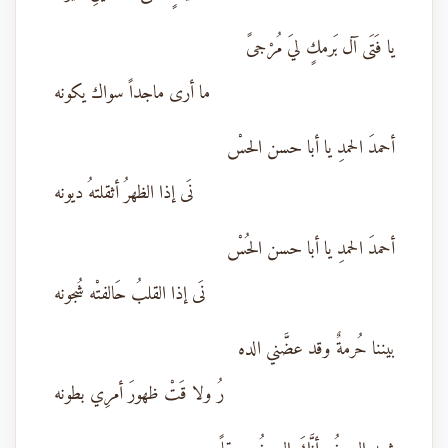
يا فَتَى آل بَرمكٍ ليَ مُرْجىً
ما أرى ماجداً سواك يكونه
أحمدَ الحمدِ يا أبا حسن الحسْ
نَى إذا الظهرُ أثقلتهُ ديونه
أحمدَ الحمدِ يا أبا حسن الحُسْ
نَى إذا القلبُ حَالفتْه شُجونه
بيننا حُرمةٌ وقد عضَّني الده
رُ ولا قَتْ ظهورَ أمرِي بطونه