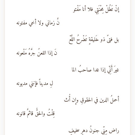
إنْ تَطُلْ مِحْنَتِي فلا أنا مَفْتو
نٌ زماني ولا أخي مفتونه
بل فتىً ذو خَليقةٍ تَضْرحُ اللَّعْ
نَ إذا اللعنُ جرَّهُ مَلْعونه
غيرَ أَنِّي إذا غدا صاحبُ الما
لِ مديناً فإنني مديونه
أحملُ الدين في الحقوقِ وإن أُث
قِلْتُ والحقُّ قائمٌ قانونه
راض مِنِّي جنونُ دهرٍ سخيفٍ