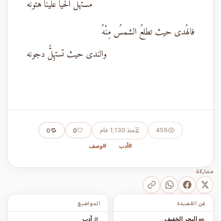
مستهَلُّ الحيا علينا هَتُونه
فالهُدى حيث تطلعُ الشمسُ مِنْهُ
والندى حيث تستهِلُّ دجونه
· · · · ·
⏳
455
منذ 1,130 عام
🤍
🔁
0
0
#أدب
#وصف
مشاركة
عن القصيدة
المواضيع
✒️
البحر الخفيف
#
أدب