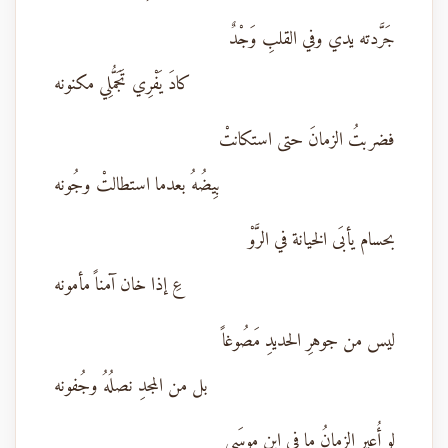
جَرَّدته يدي وفي القلبِ وَجْدٌ
كادَ يَفْرِي تَجَمُّلِي مكنونه
فضربتُ الزمانَ حتى استكانتْ
بِيضُهُ بعدما استطالتْ وجُونه
بحسام يأبَى الخيانة في الرَّوْ
عِ إذا خان آمناً مأمونه
ليس من جوهرِ الحديدِ مَصُوغاً
بل من المجدِ نصلُهُ وجُفونه
لو أُعير الزمانُ ما في ابنِ موسَى