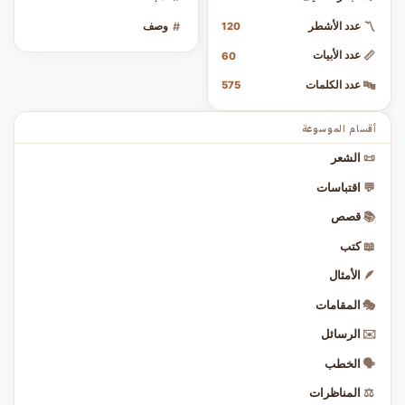
〽️
عدد الأشطر
#
وصف
120
📏
عدد الأبيات
60
🔤
عدد الكلمات
575
أقسام الموسوعة
📜
الشعر
💬
اقتباسات
📚
قصص
📖
كتب
🪶
الأمثال
🎭
المقامات
✉️
الرسائل
🗣️
الخطب
⚖️
المناظرات