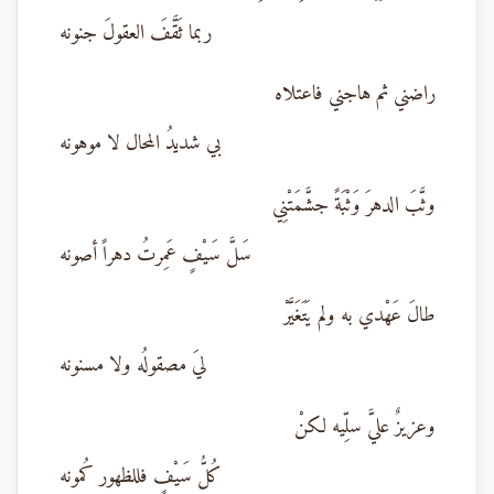
ربما ثَقَّفَ العقولَ جنونه
راضني ثم هاجني فاعتلاه
بي شديدُ المحال لا موهونه
وثَّبَ الدهرَ وَثْبَةً جشَّمَتْنِي
سَلَّ سَيْفٍ عَمِرتُ دهراً أصونه
طالَ عَهْدي به ولم يَتَغَيَّرْ
ليَ مصقولُه ولا مسنونه
وعزيزٌ عليَّ سلِّيه لكنْ
كُلُّ سَيْفٍ فللظهور كُمونه