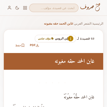
الرئيسية
الشعر العربي
غابن الحمد حقه مغبونه
/
/
📜 قصيدة لـ
إبن الرومي
إ
📚 مؤلف عباسي
PDF
حفظ
غابن الحمد حقه مغبونه
· · · · ·
غابن الحمد حقَّهُ مغبُونُهْ