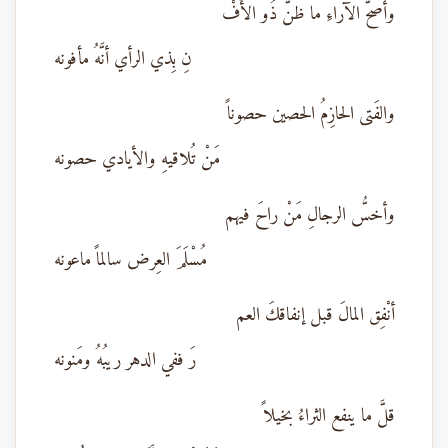
وأصحُّ الآراءِ ما ظنَّ ذُو الأَفْ
نِ بِذي الرأي أنَّهُ مأفونه
والفَتى الحازِمُ الحصين حصوناً
مَنْ تُلاقيهِ والأيادي حصونه
وأخسُّ الرجالِ مَنْ راحَ فيهم
مُسْلَمَ العِرض سالماً ماعونه
أنْفِق المالَ قبل إنفاقكَ العم
رَ ففي الدهر ريبُهُ ومَنونه
قلَّ ما ينفع الثراءُ بخيلاً