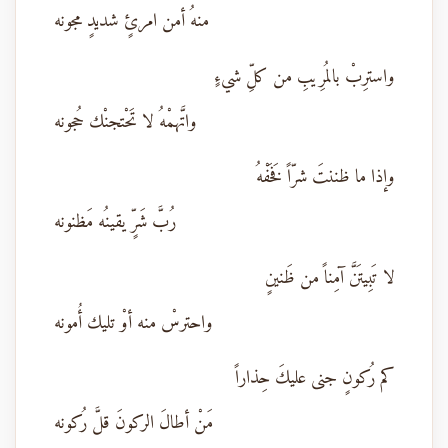
منهُ أمن امرئٍ شديدٍ مجونه
واسترِبْ بالمُرِيبِ من كلِّ شيءٍ
واتَّهمْهُ لا تَحْتجنْك حُجونه
وإذا ما ظننتَ شرّاً فَخَفْهُ
رُبَّ شَرٍّ يقينُه مَظنونه
لا تَبِيتَنَّ آمِناً من ظَنينٍ
واحترسْ منه أوْ تليك أُمونه
كم رُكونٍ جنى عليكَ حِذاراً
مَنْ أطالَ الركونَ قلَّ رُكونه