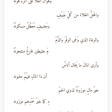
وهوانُ العلا على المرءِ هونُهْ
والمَحلُّ الخلاءُ من كُلِّ ضَيْفٍ
ومَضيفٍ مُعَطَّلٌ مسكونُهْ
والوعاءُ الذي وَعَى الوفْرَ والذَّمْ
مَ خليطين فارغٌ مشحونُهْ
وأرى المالَ ما يَخال أناسٌ
أن ذا المالِ فيهُمُ مغبونه
خيرُ مالٍ موزونُهُ لذوي الحمْ
دِ كما خيرُ حَمْدِهم موزونه