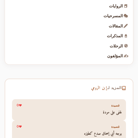
📕
الروايات
🎭
المسرحيات
🖋️
المقالات
📓
المذكرات
🧭
الرحلات
✍️
المؤلفون
إبن الرومي
المزيد لـ
0
قصيدة
لهفي على مودة
0
قصيدة
بوجه أبي إسحاق صدع كطيزه