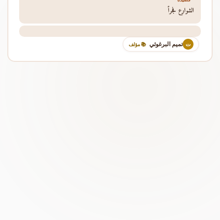
الشوارع فجراً
تميم البرغوثي
ت
📚 مؤلف