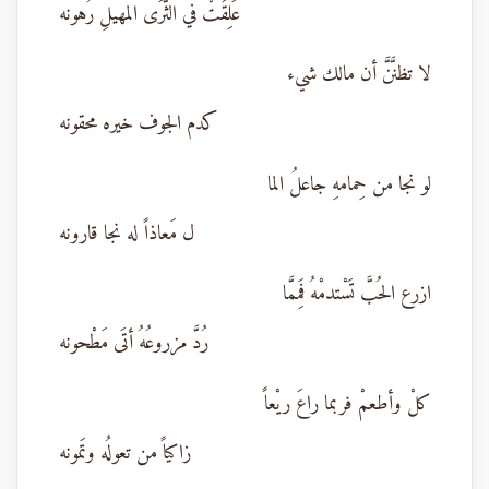
عَلِقَتْ في الثَّرَى المهيلِ رُهونه
لا تظنَّنَّ أن مالك شيء
كدم الجوف خيره محقونه
لو نجا من حِمامهِ جاعلُ الما
ل مَعاذاً له نجا قارونه
ازرع الحُبَّ تَسْتدمْهُ فَمِمَّا
رُدَّ مزروعُهُ أتَى مَطْحونه
كلْ وأطعمْ فربما راعَ ريْعاً
زاكياً من تعولُه وتَمونه