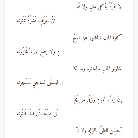
لا تَفرَّدْ بأكل مالٍ ولا تَمْ
نُنْ بعُرْفٍ فَشَرُّهُ مَمْنونه
آكلوا المالِ شاغلوه عن المَجْ
دِ ولا ينفع امرءاً مَخزُونه
خازنو المالِ ساجنوه وما كا
ن ليسعَى لساجنٍ مَسْجونه
إنَّ ربَّ العبادِ يرزقُ من يَخْ
لُق فليُحْسنَنَّ ظنَّاً ظَنُونه
أحسِنِ الظنَّ بالإلهِ ولا تأ