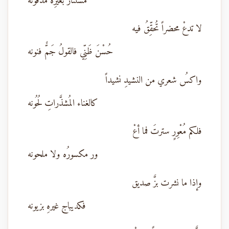
مستثارٌ بغيرِه مدفونه
لا تدعْ محضراً تُحقِّقُ فيه
حُسْنَ ظَنِّي فالقولُ جَمٌّ فنونه
واكسُ شعري من النشيدِ نشيداً
كالغناء المُشذَّراتِ لُحُونه
فلكم مُعْوِرٍ سترتَ فما أعْ
ور مكسورُه ولا ملحونه
وإذا ما نشرت بزَّ صديق
فكديباج غيرهِ بزيونه