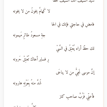
شهد السيفُ أنَّكَ السيفُ حقاً
لا كَهامٌ يخونُ من لا يخونه
فامضِ في حاجتي فإنك في الحا
جةِ مسعودُ طائرٍ مَيمونه
لك حظّ أراه يُعْنِقُ في السَّيْ
رِ فساير أخاك تُعْنِقْ حَرونه
إنَّ موسى نَجِيُّ من لا يناجَى
شُدَّ منهُ بِعَوْنِهِ هارونه
فأعنِّي فَرُبَّ صاحبِ كنز