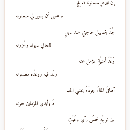
إنَّ للدهرِ منجنوناً فعالجْ
ه عسى أن يدور لي منجنونه
جُدْ بتسهيل حاجتي عند سهلٍ
للمعالي سهوله وحُزونه
وَعْدُ أمنيَّةِ المؤمل عنه
وعْد فيه ووعدُه مضمونه
أطلقَ المالَ جودُهُ يجتني الحم
دَ وأيدي المؤملين سجونه
بين ثوبَيْهِ شمسُ رأي وغَيْثٍ