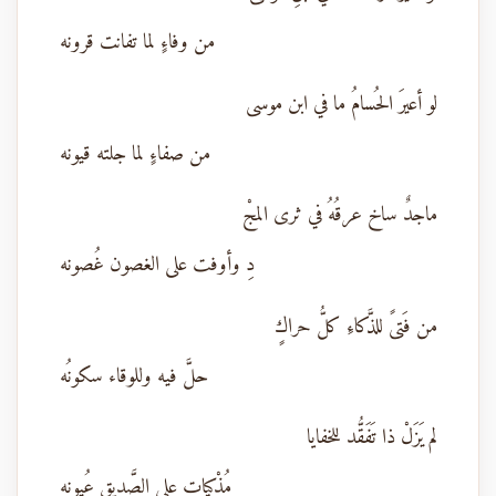
من وفاءٍ لما تفانت قرونه
لو أعيرَ الحُسامُ ما في ابن موسى
من صفاءٍ لما جلته قيونه
ماجدٌ ساخ عرقُهُ في ثرى المجْ
دِ وأوفت على الغصون غُصونه
من فَتىً للذَّكاءِ كلُّ حراكٍ
حلَّ فيه وللوقاء سكونُه
لم يَزَلْ ذا تَفَقُّد للخفايا
مُذْكياتٍ على الصَّديقِ عُيونه