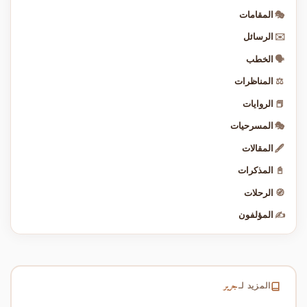
🎭
المقامات
✉️
الرسائل
🗣️
الخطب
⚖️
المناظرات
📕
الروايات
🎭
المسرحيات
🖋️
المقالات
📓
المذكرات
🧭
الرحلات
✍️
المؤلفون
جرير
المزيد لـ