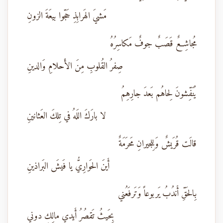
مَشيَ الهَرابِذِ حَجّوا بيعَةَ الزونِ
مُجاشِعٌ قَصَبٌ جوفٌ مَكاسِرُهُ
صِفرُ القُلوبِ مِنَ الأَحلامِ وَالدينِ
يُنَفِّشونَ لِحاهُم بَعدَ جارِهِمُ
لا بارَكَ اللَهُ في تِلكَ العَثانينِ
قالَت قُرَيشٌ وَلِلجيرانِ مَحرَمَةٌ
أَينَ الحَوارِيُّ يا فَيشَ البَراذينِ
بِالحَقِّ أَندُبُ يَربوعاً وَتَرفَعُني
بِحَيثُ تَقصُرُ أَيدي مالِكٍ دوني