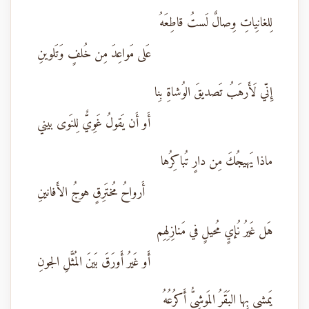
لِلغانِياتِ وِصالٌ لَستُ قاطِعَهُ
عَلى مَواعِدَ مِن خُلفٍ وَتَلوينِ
إِنّي لَأَرهَبُ تَصديقَ الوُشاةِ بِنا
أَو أَن يَقولُ غَوِيٌّ لِلنَوى بيني
ماذا يَهيجُكَ مِن دارٍ تُباكِرُها
أَرواحُ مُختَرِقٍ هوجُ الأَفانينِ
هَل غَيرُ نُإيٍ مُحيلٍ في مَنازِلِهِم
أَو غَيرُ أَورَقَ بَينَ المُثَّلِ الجونِ
يَمشي بِها البَقَرُ المَوشِيُّ أَكرُعُهُ