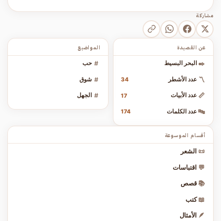
مشاركة
عن القصيدة
المواضيع
✒️
البحر البسيط
#
حب
〽️
عدد الأشطر
#
شوق
34
📏
عدد الأبيات
#
الجهل
17
🔤
عدد الكلمات
174
أقسام الموسوعة
📜
الشعر
💬
اقتباسات
📚
قصص
📖
كتب
🪶
الأمثال