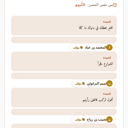
الأموي
من نفس العصر
قصيدة
اقنع بحظك في دنياك ما كانا
المعتمد بن عباد
ا
📚 مؤلف
قصيدة
الشوارع فجراً
تميم البرغوثي
ت
📚 مؤلف
قصيدة
أقول لركب قافلين رأيتهم
نصيب بن رباح
ن
📚 مؤلف