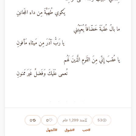
يَكوي طُهَيَّةَ مِن داءِ المَجانينِ
ما بالُ عُقبَةَ خَضّافاً يُعَيِّبُني
يا رَبُّ آدَرَ مِن مَيثاءِ مَأفونِ
يا عُقبَ إِنّي مِنَ القَومِ الَّذينَ لَهُم
نُعمى عَلَيكَ وَفَضلٌ غَيرَ مَمنونِ
· · · · ·
⏳
53
منذ 1,299 عام
🤍
🔁
0
0
#حب
#شوق
#الجهل