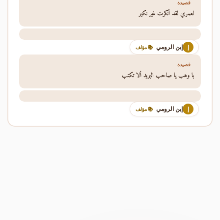
قصيدة
لعمري لقد أنكرت غير نكير
إبن الرومي
إ
📚 مؤلف
قصيدة
يا وهب يا صاحب البريد ألا تكتب
إبن الرومي
إ
📚 مؤلف