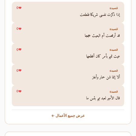
0
قصيدة
إذا ذكرت نفسي شريكا تقطعت
0
قصيدة
قد أرقصت أم البعيث حججا
0
قصيدة
عيت تميم بأمر كان أفظعها
0
قصيدة
ألا إنما شن حمار وأعنز
0
قصيدة
قال الأمير لعبد تيم بئس ما
عرض جميع الأعمال ←