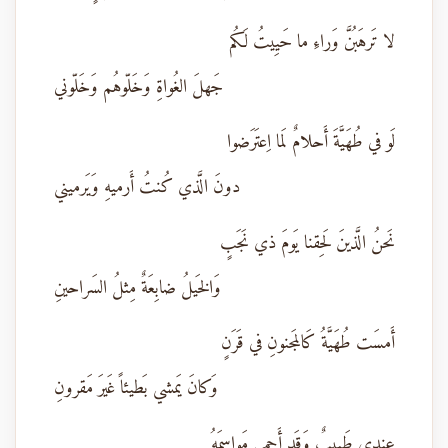
لا تَرهَبُنَّ وَراءِ ما حَيِيتُ لَكُم
جَهلَ الغُواةِ وَخَلّوهُم وَخَلّوني
لَو في طُهَيَّةَ أَحلامٌ لَما اِعتَرَضوا
دونَ الَّذي كُنتُ أَرميهِ وَيَرميني
نَحنُ الَّذينَ لَحِقنا يَومَ ذي نَجَبٍ
وَالخَيلُ ضابِعَةٌ مِثلُ السَراحينِ
أَمسَت طُهَيَّةُ كَالمَجنونِ في قَرَنٍ
وَكانَ يَمشي بَطيئاً غَيرَ مَقرونِ
عِندي طَبيبٌ وَقَد أَحمى مَواسِمَهُ