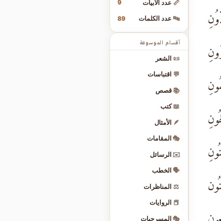
9
📏
عدد الأبيات
ّوُنِ
89
🔤
عدد الكلمات
أقسام الموسوعة
ُونِ
📜
الشعر
💬
اقتباسات
مُونِ
📚
قصص
📖
كتب
هُونِ
🪶
الأمثال
🎭
المقامات
ُونِ
✉️
الرسائل
🗣️
الخطب
ْنُون
⚖️
المناظرات
📕
الروايات
عونِ
🎭
المسرحيات