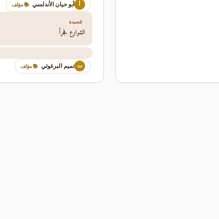
أبو حيان الأندلسي
أ
📚 مؤلف
قصيدة
الشوارع فجراً
تميم البرغوثي
ت
📚 مؤلف