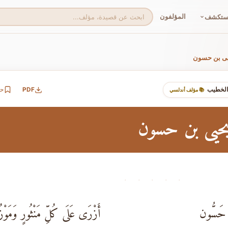
المؤلفون
ستكشف
حيى بن حسون
 الخطيب
PDF
ح
📚 مؤلف أندلسي
 يحيى بن حسون
· · · · ·
َ حَسُّون
أَزْرَى عَلَى كُلِّ مَنْثُورٍ وَمَوْ