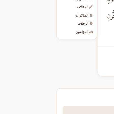
🖋️
المقالات
ُّونِ
📓
المذكرات
🧭
الرحلات
✍️
المؤلفون