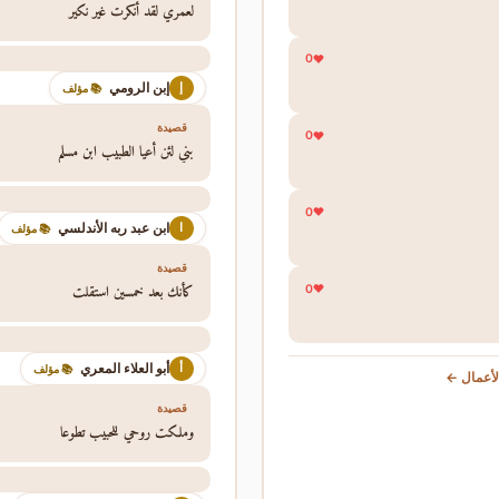
لعمري لقد أنكرت غير نكير
0
إبن الرومي
إ
📚 مؤلف
قصيدة
0
بني لئن أعيا الطبيب ابن مسلم
0
ابن عبد ربه الأندلسي
ا
📚 مؤلف
قصيدة
كأنك بعد خمسين استقلت
0
أبو العلاء المعري
أ
📚 مؤلف
أعمال ←
قصيدة
وملكت روحي للحبيب تطوعا