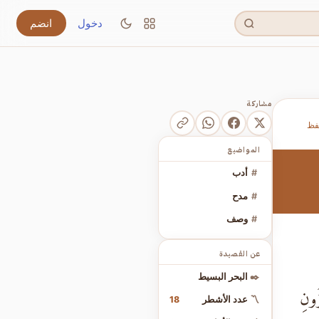
دخول
انضم
مشاركة
فظ
المواضيع
#
أدب
#
مدح
#
وصف
عن القصيدة
✒️
البحر البسيط
زُونِ
18
〽️
عدد الأشطر