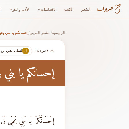
الشعر
الكتب
الاقتباسات
الأدب والنثر
ا
الرئيسية
الشعر العربي
إحسانكم يا بني ي
/
/
📜 قصيدة لـ
لسان الدين ابن
ل
إحسانكم يا بني
إحْسَانُكُمْ يَا بَنِي يَحْيَى بْن