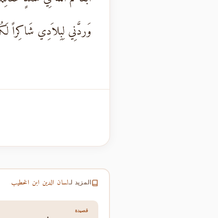
وَردَّنِي لِبِلاَدِي شَاكِراً لَكُ
لسان الدين ابن الخطيب
المزيد لـ
قصيدة