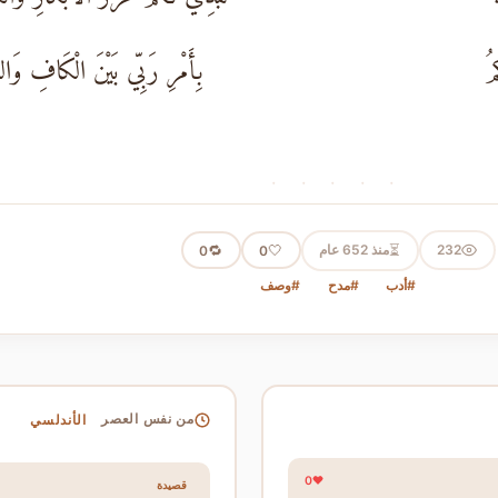
مُ
بِأَمْرِ رَبِّي بَيْنَ الْكَافِ وَالن
· · · · ·
⏳
232
منذ 652 عام
🤍
🔁
0
0
#أدب
#مدح
#وصف
الأندلسي
من نفس العصر
0
قصيدة