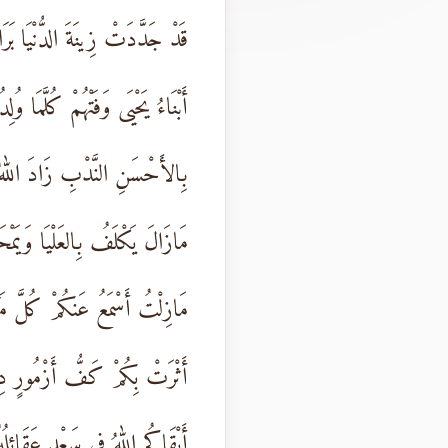
قَدْ جَدَّدَتْ زِينَةَ الدُّنْيَا بَرَا
أَبْنَاءُ يَحْيَى وَفَتْهُمْ كُلَّمَا وُلِد
بِالأَحْسَنِ النَّدْبِ زَادَ اللهُ ب
مَازَالَ يَكْلَفُ بِالعَلْيَا وَيَمْح
مَازِلْتُ أَسْمَعُ عَنكُمْ كُلَّ مَك
أَثْرَتْ بِكُمْ كَفُّ أَزْمُورٍ دِ
أَبْقَاكُم اللهُ فِي سَعْدٍ عَقَائِلُهُ