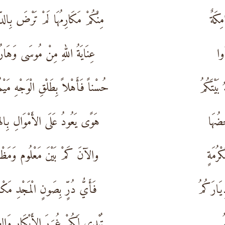
مِكَةٌ
مِنْكُمْ مَكَارِمُهَا لَمْ تَرْضَ بِالد
ُوا
عِنَايَةُ اللهِ مِنْ مُوسَى وَهَار
َيْتَكُمُ
حُسْناً فَأَهْلاً بِطَلْقِ الْوَجْهِ مَيْ
َضُهَا
هَوًى يَعُودُ عَلَى الأَمْوَالِ بِال
ْرُمَةٍ
والآنَ كَمْ بَيْنَ مَعْلُوم وَمَظْن
يَارَكُمُ
فَأَيُّ دُرٍّ بِصَونٍ الْمَجْدِ مَك
تُبْدِي لَكُمْ غُرَرَ الأَبْكَارِ وَال