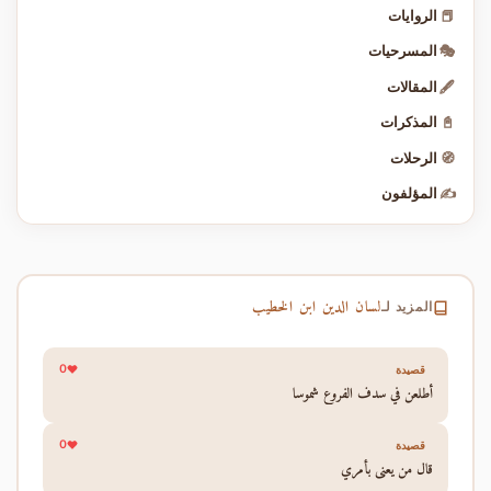
📕
الروايات
🎭
المسرحيات
🖋️
المقالات
📓
المذكرات
🧭
الرحلات
✍️
المؤلفون
لسان الدين ابن الخطيب
المزيد لـ
0
قصيدة
أطلعن في سدف الفروع شموسا
0
قصيدة
قال من يعنى بأمري