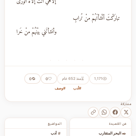
إلاهيَ أنتَ إلاهُ الوَرى
تبارَكْتَ أنْشأتَهُمْ منْ تُرابِ
وأنشأتَني بيْنَهُمْ منْ خَرا
· · · · ·
⏳
1,171
منذ 652 عام
🤍
🔁
0
0
#أدب
#وصف
مشاركة
عن القصيدة
المواضيع
✒️
البحر المتقارب
#
أدب