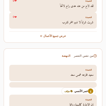
0
قصيدة
لقد لاح من هند هدى راح لائحاً
0
قصيدة
شربت شراباً لا ذوو الخمر تشرب
عرض جميع الأعمال ←
النهضة
من نفس العصر
قصيدة
سعيد قارنته شمس سعد
عمر الأنسي
ع
📚 مؤلف
قصيدة
إن الإمارة كالسماء وإنما