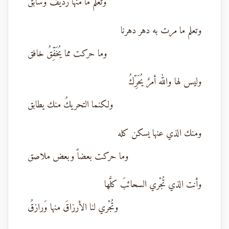
وتعلم ما منها رديفٌ وسابق
وتعلم ما مرت به دهر دهرنا
وما حركت مما يُخَفِّقُ خافق
وليس لها والله أمرٌ يُحَرِّكُ
ولكنما التحريكُ منك يطابق
ومنك الذي عنها يسكن كله
وما حركت بعضاً وبعض ملاصق
وأنت الذي تُجْري السحائبَ كلَّها
وتُجْري لنا الأرزاقَ منها وَرازقُ