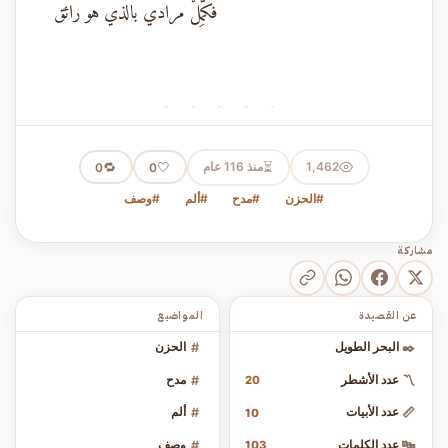
فكمِّلْ مرادي بالذي هو رائق
· · · · ·
⏳
1,462
منذ 116 عام
🤍
🔁
0
0
#الحزن
#مدح
#ألم
#وصف
مشاركة
عن القصيدة
المواضيع
✒️
البحر الطويل
#
الحزن
〽️
عدد الأشطر
#
مدح
20
📏
عدد الأبيات
#
ألم
10
🔤
عدد الكلمات
#
وصف
103