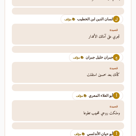
لسان الدين ابن الخطيب
ل
📚 مؤلف
قصيدة
تجري على آمالك الأقدار
جبران خليل جبران
ج
📚 مؤلف
قصيدة
كأنك بعد خمسين استقلت
أبو العلاء المعري
أ
📚 مؤلف
قصيدة
وملكت روحي للحبيب تطوعا
أبو حيان الأندلسي
أ
📚 مؤلف