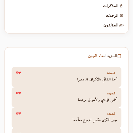
📓
المذكرات
🧭
الرحلات
✍️
المؤلفون
ماء العينين
المزيد لـ
0
قصيدة
أحيا اشتياقي والأشواق قد ذهبوا
0
قصيدة
أضحى فؤادي والأشواق مرتبضا
0
قصيدة
جف الكرى عكس الدموع معاً دما