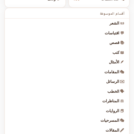
أقسام الموسوعة
📜
الشعر
💬
اقتباسات
📚
قصص
📖
كتب
🪶
الأمثال
🎭
المقامات
✉️
الرسائل
🗣️
الخطب
⚖️
المناظرات
📕
الروايات
🎭
المسرحيات
🖋️
المقالات