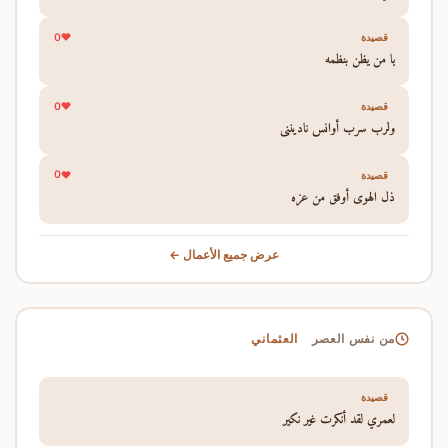
0
قصيدة
يا من يظن بنظمه
0
قصيدة
ولرب سرب أوانس نادينني
0
قصيدة
ذل الهوى أوفق من عزه
عرض جميع الأعمال ←
العثماني
من نفس العصر
قصيدة
لعمري لقد أنكرت غير نكير