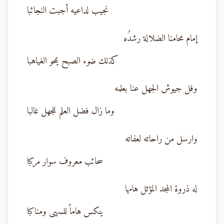
نجيب لداعيه أجبت النجائبا
إمام محامنا الضلالة رشدُه
كذلك ضوء الصبح يمحو الغياهبا
وفل جيوش الجهل عنا بعلمه
وما زال فضل العلم للجهل غالبا
وارسل من راحاته لعفاته
سحائب معروف سوار مركبا
له ذروة المجد المؤثل هامها
ينكس هاماً للسهى ومناكبا