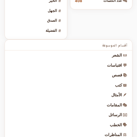
🔤
عدد الكلمات
#
الخير
408
#
الجهل
#
الصدق
#
الفضيلة
أقسام الموسوعة
📜
الشعر
💬
اقتباسات
📚
قصص
📖
كتب
🪶
الأمثال
🎭
المقامات
✉️
الرسائل
🗣️
الخطب
⚖️
المناظرات