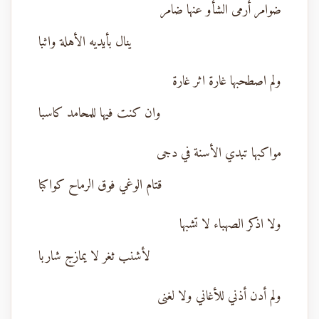
ضوامر أرمى الشأو عنها ضامر
ينال بأيديه الأهلة واثبا
ولم اصطحبها غارة اثر غارة
وان كنت فيها للمحامد كاسبا
مواكبها تبدي الأسنة في دجى
قتام الوغي فوق الرماح كواكبا
ولا اذكر الصهباء لا تشبها
لأشنب ثغر لا يمازج شاربا
ولم أدن أذني للأغاني ولا لغنى