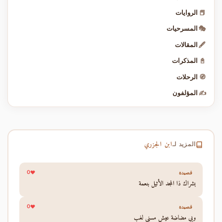
📕
الروايات
🎭
المسرحيات
🖋️
المقالات
📓
المذكرات
🧭
الرحلات
✍️
المؤلفون
ابن الجزري
المزيد لـ
0
قصيدة
بشراك ذا المجد الأثيل بنعمة
0
قصيدة
وبي مضاضة عيش مسني لغب