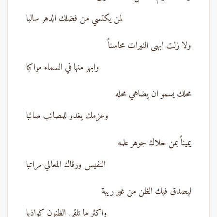
لمن يكتسي من فضلك الدهر سالبا
ولا زلت ابهى النيرات محاسناً
وابهر منها في السماء مواكبا
محلك يسمو ان يضاهي محله
وعزمك يغدو للمصائب صائبا
يميناً بمن حلاك جوهر علمه
النفيس ورقاك المعالي مراتبا
ليصدق فيك الظن من غير ريبة
واكثر ما تلقي الظنون كواذبا