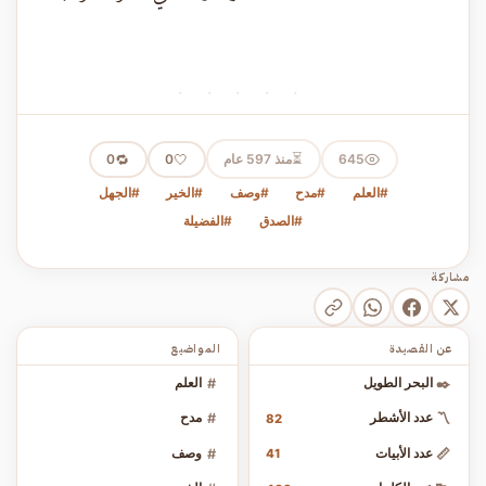
· · · · ·
⏳
645
منذ 597 عام
🤍
🔁
0
0
#العلم
#مدح
#وصف
#الخير
#الجهل
#الصدق
#الفضيلة
مشاركة
عن القصيدة
المواضيع
✒️
البحر الطويل
#
العلم
〽️
عدد الأشطر
#
مدح
82
📏
عدد الأبيات
#
وصف
41