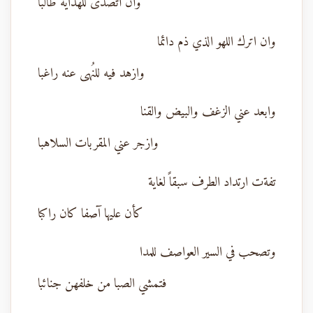
وأن أتصدى للهداية طالبا
وان اترك اللهو الذي ذم دائما
وازهد فيه للنُهى عنه راغبا
وابعد عني الزغف والبيض والقنا
وازجر عني المقربات السلاهبا
تفةت ارتداد الطرف سبقاً لغاية
كأن عليها آصفا كان راكبا
وتصحب في السير العواصف للمدا
فتمشي الصبا من خلفهن جنائبا