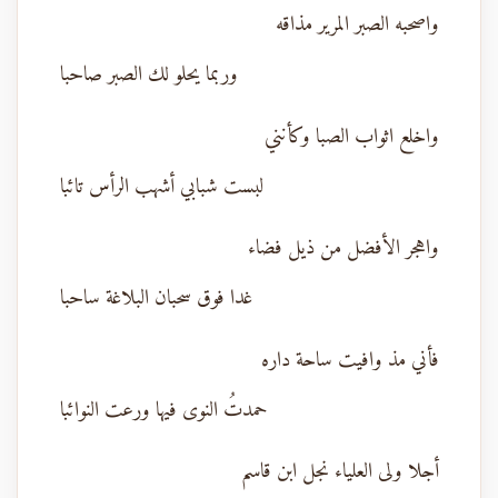
واصحبه الصبر المرير مذاقه
وربما يحلو لك الصبر صاحبا
واخلع اثواب الصبا وكأنني
لبست شبابي أشهب الرأس تائبا
واهجر الأفضل من ذيل فضاء
غدا فوق سحبان البلاغة ساحبا
فأني مذ وافيت ساحة داره
حمدتُ النوى فيها ورعت النوائبا
أجلا ولى العلياء نجل ابن قاسم