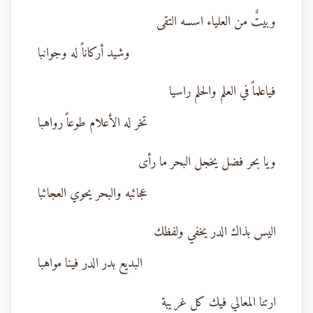
وبيتٌ من العلياء اسسه التقى
وشيد أركاناً له وجوانبا
فياعلماً في العلم والحلم راسيا
تخر له الأعلام طوعاً رواهبا
ويا بحر فضل يخجل البحر ما رأى
عجائبه والبحر يحوي العجائبا
اليس بذاك الدر يخفي ولفظك
البديع بدر الدر فينا مواهبا
ارتنا المعالي فيك كل غريبة