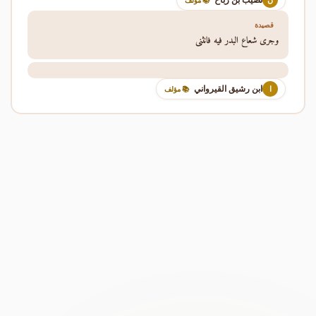
ن
📚 مؤلف
قصيدة
وجرى شعاع البدر فيه فانثنى
ابن رشيق القيرواني
ا
📚 مؤلف