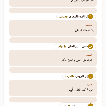
لقد هجم الزمان على تميم
أبو العلاء المعري
أ
📚 مؤلف
قصيدة
إن حمامك قد ض
صفي الدين الحلي
ص
📚 مؤلف
قصيدة
كبرت وفي خمس وخمسين مكبر
إبن الرومي
إ
📚 مؤلف
قصيدة
أقول لركب قافلين رأيتهم
نصيب بن رباح