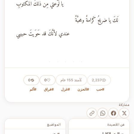
يا لَوْعتي مِن ذلكَ المكتوبِ
لَكَ يا ضريحُ كَرامةٌ ومحبَّةٌ
عندي لأنَّكَ قد حَوَيتَ حبيبي
· · · · ·
⏳
2,237
منذ 155 عام
🤍
🔁
0
0
#حب
#الحزن
#غزل
#فراق
#ألم
مشاركة
عن القصيدة
المواضيع
البحر الكامل
حب