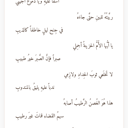
أسَفاً عليهِ ويا دُموعُ أَجيبي
ربَّيتُهُ للبينِ حتَّى جاءَهُ
في جِنح ليلٍ خاطفاً كالذيبِ
يا أيُّها الأُمُّ الحزينةُ أجمِلي
صبراً فإنَّ الصَّبرَ خيرُ طبيبِ
لا تَخلَعي ثوبَ الحِدادِ ولازِمي
ندباً عليهِ يليقُ بالمندوبِ
هذا هُوَ الغُصنُ الرَّطيبُ أصابهُ
سهمُ القضاءِ فماتَ غيرَ رطيبِ