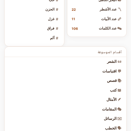
#
✒️
〽️
عدد الأشطر
#
الحزن
22
📏
عدد الأبيات
#
غزل
11
🔤
عدد الكلمات
#
فراق
106
#
ألم
أقسام الموسوعة
📜
الشعر
💬
اقتباسات
📚
قصص
📖
كتب
🪶
الأمثال
🎭
المقامات
✉️
الرسائل
🗣️
الخطب