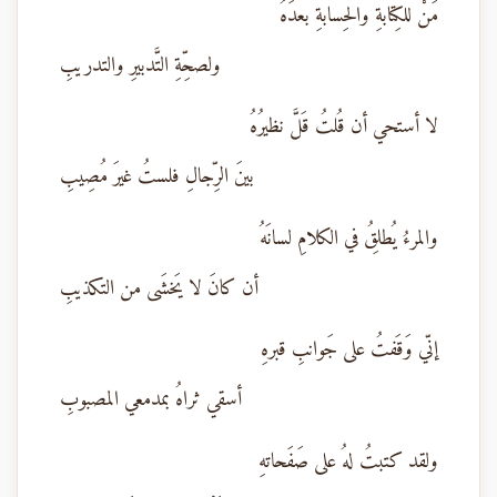
مَنْ للكِتابةِ والحِسابةِ بعدَهُ
ولصحِّةِ التَّدبيرِ والتدريبِ
لا أستحي أن قُلتُ قَلَّ نظيرُهُ
بينَ الرِّجالِ فلستُ غيرَ مُصِيبِ
والمرءُ يُطلِقُ في الكلامِ لسانَهُ
أن كانَ لا يَخشَى من التكذيبِ
إنّي وَقَفتُ على جَوانبِ قبرهِ
أسقي ثراهُ بمدمعي المصبوبِ
ولقد كتبتُ لهُ على صَفَحاتهِ