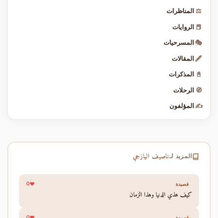
⚖️
المناظرات
📕
الروايات
🎭
المسرحيات
🖋️
المقالات
📓
المذكرات
🧭
الرحلات
✍️
المؤلفون
ناصيف اليازجي
المزيد لـ
0
قصيدة
كيف هذي الدنيا وهذا الزمان
0
قصيدة