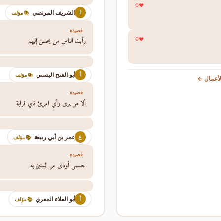
0
الشريف المرتضي
ا
📚 مؤلف
قصيدة
رأيت الناس من يحسن إليهم
0
أبو الفتح البستي
أ
📚 مؤلف
أعمال ←
قصيدة
ألا من يرى رأي امرئ ذي قرابة
عمر بن أبي ربيعة
ع
📚 مؤلف
قصيدة
جسمي أودى مر السنين به
أبو العلاء المعري
أ
📚 مؤلف