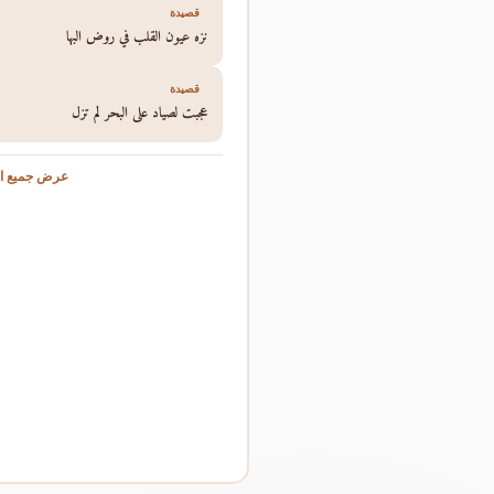
قصيدة
نزه عيون القلب في روض البها
قصيدة
عجبت لصياد على البحر لم تزل
عرض جميع ال