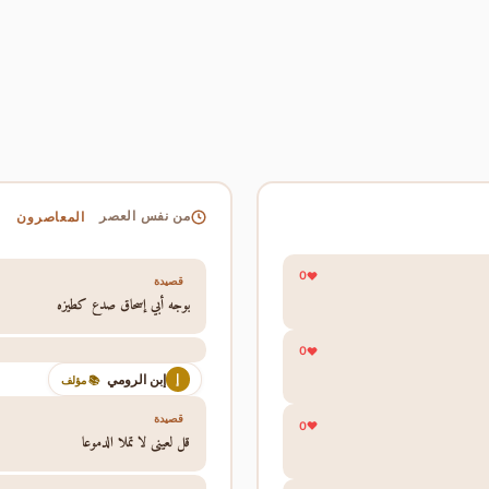
المعاصرون
من نفس العصر
0
قصيدة
بوجه أبي إسحاق صدع كطيزه
0
إبن الرومي
إ
📚 مؤلف
قصيدة
0
قل لعيني لا تملا الدموعا