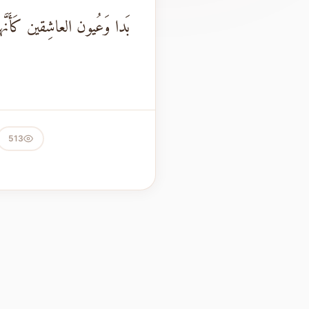
بَدا وَعُيون العاشِقين كَأَنَّه
513