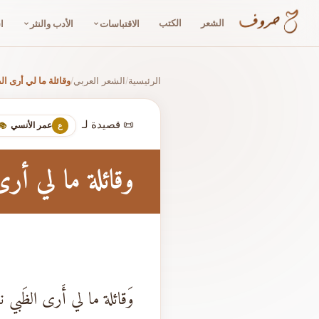
الشعر
الكتب
الاقتباسات
الأدب والنثر
ا
الرئيسية
الشعر العربي
وقائلة ما لي أرى ال
/
/
📜 قصيدة لـ
عمر الأنسي
ع
📚
وقائلة ما لي أرى
وَقائلة ما لي أَرى الظَبي نافِ