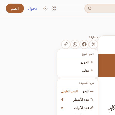
دخول
انضم
مشاركة
المواضيع
#
الحزن
#
عتاب
عن القصيدة
البحر الطويل
✒️
البحر
4
〽️
عدد الأشطر
ايدِ
2
📏
عدد الأبيات