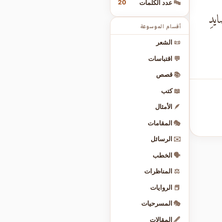
20
🔤
عدد الكلمات
يدِ
أقسام الموسوعة
📜
الشعر
💬
اقتباسات
📚
قصص
📖
كتب
🪶
الأمثال
🎭
المقامات
✉️
الرسائل
🗣️
الخطب
⚖️
المناظرات
📕
الروايات
🎭
المسرحيات
🖋️
المقالات