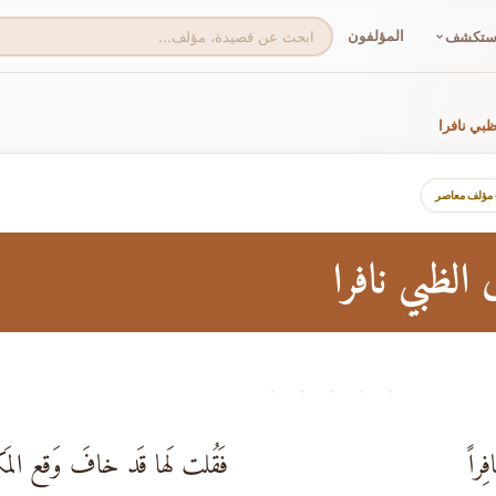
المؤلفون
ستكشف
ظبي نافرا
 مؤلف معاصر
 الظبي نافرا
· · · · ·
راً
فَقُلت لَها قَد خافَ وَقع المَك