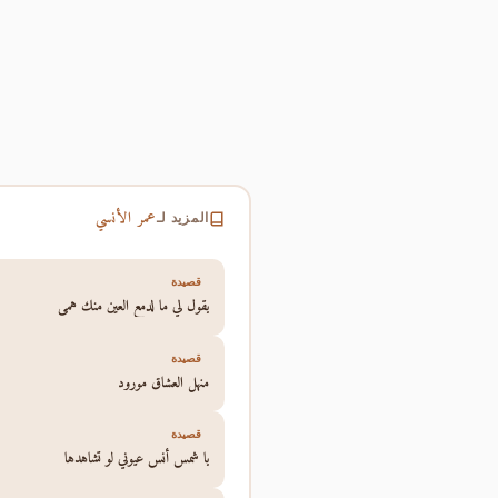
عمر الأنسي
المزيد لـ
قصيدة
يقول لي ما لدمع العين منك همى
قصيدة
منهل العشاق مورود
قصيدة
يا شمس أنس عيوني لو تشاهدها