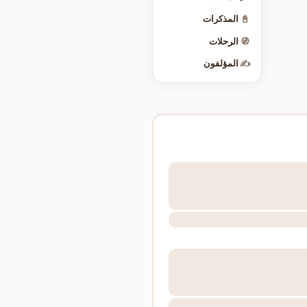
📓
المذكرات
🧭
الرحلات
✍️
المؤلفون