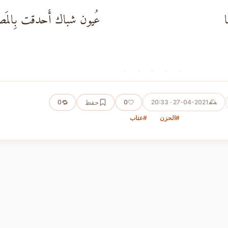
ا
عُيون شباك أَحدقت بِالمَصا
· · · · ·
🕰️
27-04-2021 · 20:33
🤍
حفظ
🔁
0
0
#الحزن
#عتاب