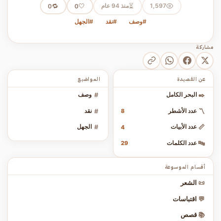
⏳
1,597
منذ 94 عام
🤍
🔁
0
0
#وصف
#نقد
#الجهل
مشاركة
عن القصيدة
المواضيع
✒️
البحر الكامل
#
وصف
〽️
عدد الأشطر
#
نقد
8
📏
عدد الأبيات
#
الجهل
4
🔤
عدد الكلمات
29
أقسام الموسوعة
📜
الشعر
💬
اقتباسات
📚
قصص