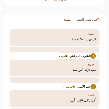
النهضة
من نفس العصر
قصيدة
قل لعيني لا تملا الدموعا
الشريف المرتضي
ا
📚 مؤلف
قصيدة
سعيد قارنته شمس سعد
عمر الأنسي
ع
📚 مؤلف
قصيدة
أقول لركب قافلين رأيتهم