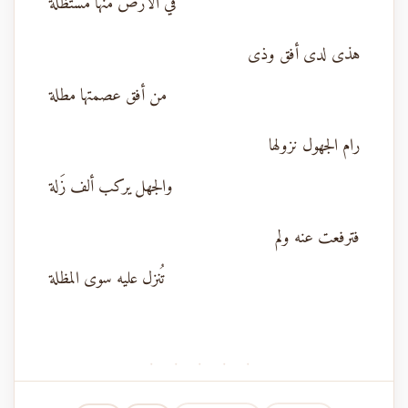
في الأرض منها مستظلة
هذى لدى أفق وذى
من أفق عصمتها مطلة
رام الجهول نزولها
والجهل يركب ألف زَلة
فترفعت عنه ولم
تُنزل عليه سوى المظلة
· · · · ·