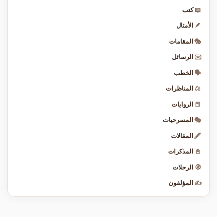
📖
كتب
🪶
الأمثال
🎭
المقامات
✉️
الرسائل
🗣️
الخطب
⚖️
المناظرات
📕
الروايات
🎭
المسرحيات
🖋️
المقالات
📓
المذكرات
🧭
الرحلات
✍️
المؤلفون