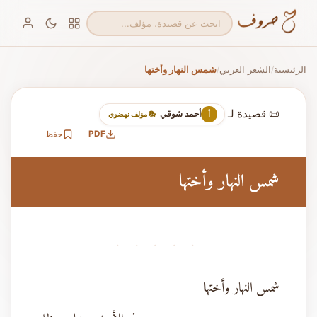
الرئيسية
الشعر العربي
شمس النهار وأختها
/
/
📜 قصيدة لـ
أحمد شوقي
أ
📚 مؤلف نهضوي
PDF
حفظ
شمس النهار وأختها
· · · · ·
شمس النهار وأختها