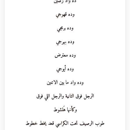
ده واد رصين
وده قهوجي
وده برمجي
وده بهرجي
وده معترض
وده أيوجي
وده واد ما بين الاتنين
الرجل فوق التانية والرجل اللي فوق
وكأنها هَتشوط
طوب الرصيف تحت الكراسي قعد يخط خطوط