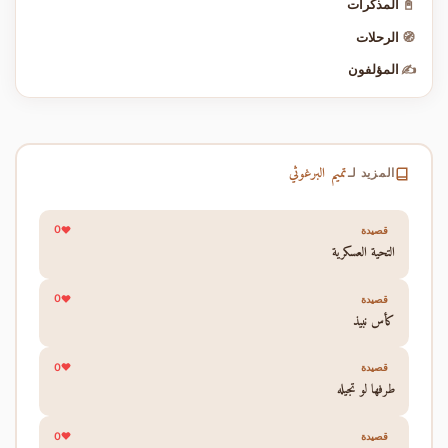
📓
المذكرات
🧭
الرحلات
✍️
المؤلفون
تميم البرغوثي
المزيد لـ
0
قصيدة
التحية العسكرية
0
قصيدة
كأس نبيذ
0
قصيدة
طرفها لو تجيله
0
قصيدة