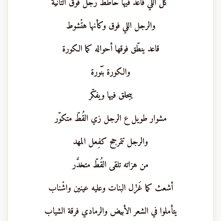
كل اللي قاعد فيها حاطط رجل فوق التانية
والرجل اللي فوق وكأنها هتْشوط
قاعد ينطّق فوقها أحواله كما الكورة
والكورة بَنّورة
يبحلق فيها ويفكّر
مشوار طويل ع الرجل زي القُطّ متكوّر
والرجل تتمرجح كفِعل المهد
من هزاته تلقى القُطّ متخدَّر
أشعث كما غَزْل البنات وعليه عينين واشْناب
يتأملوا في الشعر الأبيض والرمادي فرقة الشياب