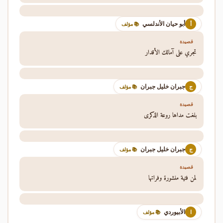
أبو حيان الأندلسي
أ
📚 مؤلف
قصيدة
تجري على آمالك الأقدار
جبران خليل جبران
ج
📚 مؤلف
قصيدة
بلغت مداها روعة الذكرى
جبران خليل جبران
ج
📚 مؤلف
قصيدة
لمن فتية منشورة وفراتها
الأبيوردي
ا
📚 مؤلف