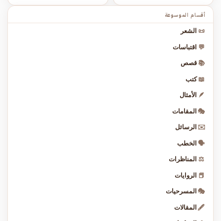
أقسام الموسوعة
📜
الشعر
💬
اقتباسات
📚
قصص
📖
كتب
🪶
الأمثال
🎭
المقامات
✉️
الرسائل
🗣️
الخطب
⚖️
المناظرات
📕
الروايات
🎭
المسرحيات
🖋️
المقالات