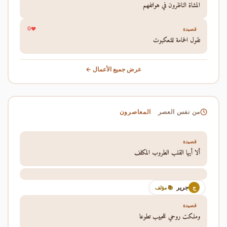
المشاة الناظرون في هواتفهم
0
قصيدة
تقول الحمامة للنعكبوت
عرض جميع الأعمال ←
المعاصرون
من نفس العصر
قصيدة
ألا أيها القلب الطروب المكلف
جرير
ج
📚 مؤلف
قصيدة
وملكت روحي للحبيب تطوعا