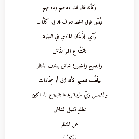
وكأنه قال لك ده مهم وده مهم
تبُصّ فوق الخط تعرف قد إيه كدَّاب
رَأي الدُّخَان الهادي في العبثية
ناقْشُه ع الهوا نقّاش
والصبح والشبورة شاش بيغلف المنظر
بيلَصَّمُه تلصيم كأنه لزق أو ضِمَادات
والشمس زيّ طبيبة إيدها تقيلة ع المساكين
تطلع تشيل الشاش
عن المنظر
فَيتْكَسَّرْ!