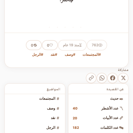
· · · · ·
⏳
762
منذ 19 عام
🤍
🔁
0
0
#المجتمعات
#وصف
#نقد
#الرجل
مشاركة
عن القصيدة
المواضيع
✒️
حديث
#
المجتمعات
〽️
عدد الأشطر
#
وصف
40
📏
عدد الأبيات
#
نقد
20
🔤
عدد الكلمات
#
الرجل
182