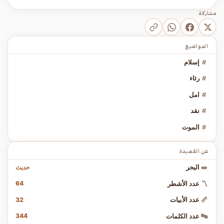
مشاركة
المواضيع
#
إسلام
#
رثاء
#
امل
#
نقد
#
الموت
عن القصيدة
حديث
✒️
البحر
64
〽️
عدد الأشطر
32
📏
عدد الأبيات
344
🔤
عدد الكلمات