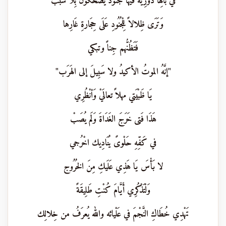
في بالِها دَوْرِيَّةٌ فيها جُنُودٌ يَضْحَكُونَ بِلا سَبَب
وَتَرَى ظِلالاً لِلْجُنُودِ عَلَى حِجَارةِ غَارِها
فَتَظُنُّهم جِناً وتبكي
"إنَّهُ الموتُ الأكيدُ ولا سَبِيلَ إلى الهَرَب"
يَا ظَبْيَتي مهلاً تعالَيْ وَاْنْظُرِي
هَذَا فَتى خَرَجَ الغَدَاةَ وَلَم يُصَبْ
في كَفِّهِ حَلْوىً يُنَادِيك اخْرُجي
لا بَأْسَ يَا هَذِي عَلَيكِ مِنَ الخُرُوج
وَلْتَذْكُرِي أَيَّامَ كُنْتِ طَلِيقَةً
تَهْدِي خُطَاكِ النَّجْمَ في عَلْيائه والله يُعرَفُ من خِلالِك