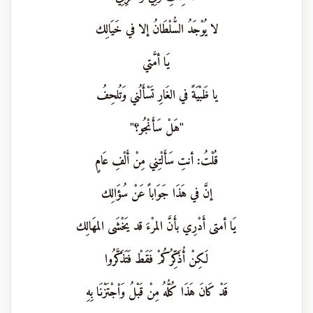
لا يُوْجَدُ السُّلْطَانُ إلا في خَيَالِك
يَا أمَّتي
يا ظَبْيَةً في الغَارِ تَسْأَلُني وَتُلحِفُ
"هَلْ سَأَنْجُو؟"
قُلْتُ: أنتِ سَأَلْتِني مِنْ أَلْفِ عَامٍ
إنَّ في هَذَا جَوَاباً عَنْ سُؤَالِك
يَا أمتى أَدْرِي بأَنَّ المرْءَ قد يَخْشَى المهَالِك
لَكِنْ أُذَكِّرُكُمْ فَقَطْ فَتَذَكَّرُوا
قَدْ كَانَ هَذَا كُلُّهُ مِنْ قَبْلُ وَاْجْتَزْنَا بِهِ