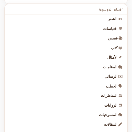
أقسام الموسوعة
📜
الشعر
💬
اقتباسات
📚
قصص
📖
كتب
🪶
الأمثال
🎭
المقامات
✉️
الرسائل
🗣️
الخطب
⚖️
المناظرات
📕
الروايات
🎭
المسرحيات
🖋️
المقالات