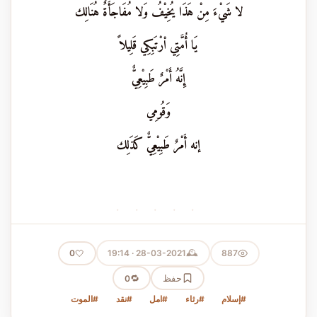
لا شَيْءَ مِنْ هَذَا يُخِيْفُ وَلا مُفَاجَأَةٌ هُنَالِك
يَا أُمَّتِي اْرْتَبِكِي قَلِيلاً
إِنَّهُ أَمْرٌ طَبِيْعِيٌّ
وَقُومِي
إنه أَمْرٌ طَبِيْعِيٌّ كَذَلِك
· · · · ·
🕰️
🤍
28-03-2021 · 19:14
887
0
حفظ
🔁
0
#إسلام
#رثاء
#امل
#نقد
#الموت