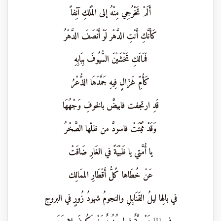
أَلَمْ تَخْرُجِي مِنْهُ إلى المُلْكِ آنِفاً
كَأَنَّكِ أَنْتِ الدَّهْر لَوْ أَنْصَفَ الدَّهْرُ
فَمَالَكِ تَخْشَيْنَ السُّيُوفَ بِبَابِهِ
كَأُمِّ غَزَالٍ فِيهِ جَمَّدَهَا الذُّعْرُ
قَدِ ارتجفت فابيضَّ بالخوفِ وَجْهُهَا
وَقَدْ ثُبّتَتْ فاسودَّ من ظلّها الصَّخْرُ
يا أُمَّتي يا ظَبْيَةً في الغَارِ ضَاقَتْ
عَنْ خُطَاها كُلُّ أَقْطَارِ الممَالِك
في بالِها ليلُ القَنَابِلِ والنجومُ شهودُ زُورٍ في البروج