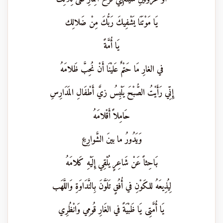
يَا مَوْتَنَا يَشْفِيكَ رَبُّكَ مِنْ ضَلالِك
يَا أُمَّةً
في الغارِ مَا حَتْمٌ عَليْنَا أَنْ نُحِبَّ ظَلامَهُ
إِنِّي رَأَيْتُ الصُّبْحَ يَلْبِسُ زيَّ أَطْفَالِ المَدَارِسِ
حَامِلاً أَقْلامَهُ
وَيَدُورُ ما بينَ الشَّوارِعِ
بَاحِثاً عَنْ شَاعِرٍ يُلْقِي إِلَيْهِ كَلامَهُ
لِيُذِيعَهُ للكَوْنِ في أُفُقٍ تَلَوَّنَ بِالنَّدَاوَةِ وَاللَّهَب
يَا أُمَّتِى يَا ظَبْيَةً في الغَارِ قُومِي وَانْظُرِي