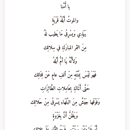
يا أُمَّنا
والموتُ أَبْلَهُ قَرْيَةٍ
يَهْذِي وَيسْرِقُ مَا يَطيب لَهُ
مِنَ الثمر المبارَكِ في سِلالِك
وَلأَنَّهُ يَا أمُّ أَبْلهُ
فَهْوَ لَيْسَ بِمُنْتَهٍ مِنْ ألفِ عامٍ عَنْ قِتَالِك
حَتَّى أَتَاكِ بِحَامِلاتِ الطَّائِرَاتِ
وَفَوْقَها جَيْشٌ مِنَ البُلَهَاءِ يَسْرِقُ مِنْ حَلالِك
وَيَظُنُّ أَنَّ بِغَزْوَةٍ
أَوْ غَزْوَتَيْنِ سَيَنْتَهِي فَرَحُ الثِّمارِ عَلَى تِلالِك