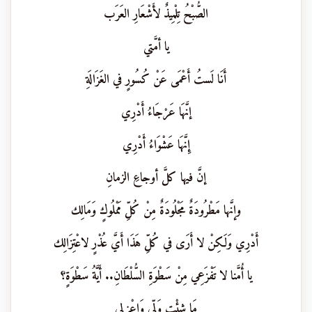
الصُّبْحُ تِلْمِيذٌ لأَشْعَارِ العَرَب
يا أمَّتي
أَنَا لَستُ أَعْمَى عَنْ كُسُورٍ في الغَزَالَةِ
إنَّهَا عَرْجَاءُ أَدْرِي
إِنَّهَا عَشْوَاءُ أَدْرِي
إنَّ فيها كلَّ أوجاعِ الزمانِ
وإنَّها مَطْرُودَةٌ مَجْلُودَةٌ مِنْ كُلِّ مَمْلُوكٍ وَمَالِك
أَدْرِي وَلَكِنْ لا أَرَى في كُلِّ هَذَا أَيَّ عُذْرٍ لاعْتِزَالِك
يا أُمَّنا لا تَفْزَعِي مِنْ سَطْوَةِ السُّلْطَانِ.. أَيَّةُ سَطْوَةٍ؟
مَا شِئْتِ وَلِّي وَاعْزِلِي