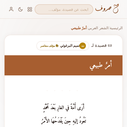
الرئيسية
الشعر العربي
أمرٌ طبيعي
/
/
📜 قصيدة لـ
تميم البرغوثي
ت
📚 مؤلف معاصر
أمرٌ طبيعي
· · · · ·
أَرَى أُمَّةً في الغارِ بَعْدَ مُحَمَّدٍ
تَعُودُ إليهِ حِينَ يَفْدَحُهَا الأَمْرُ