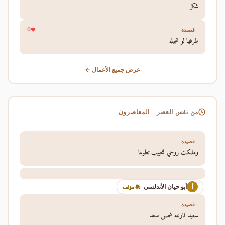
شكر
0
قصيدة
طرفها لو تجيله
عرض جميع الأعمال ←
المعاصرون
من نفس العصر
قصيدة
وملكت روحي للحبيب تطوعا
أبو حيان الأندلسي
أ
📚 مؤلف
قصيدة
سعيد قارنته شمس سعد