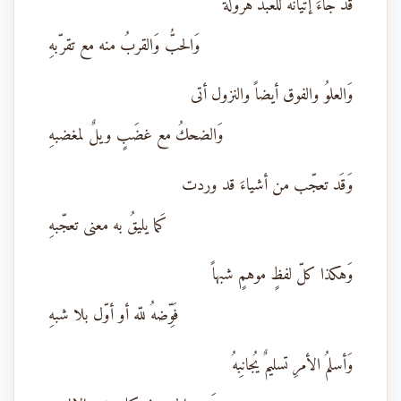
قَد جاءَ إتيانهُ للعبد هرولةً
وَالحبُّ وَالقربُ منه مع تقرّبهِ
وَالعلوُ والفوق أيضاً والنزول أتى
وَالضحكُ مع غضَبٍ ويلٌ لمغضبهِ
وَقَد تعجّب من أشياءَ قد وردت
كَما يليقُ به معنى تعجّبهِ
وَهكذا كلّ لفظٍ موهمٍ شبهاً
فَوِّضهُ للّه أو أوّل بلا شبهِ
وَأسلمُ الأمرِ تسليمٌ يُجانِبهُ