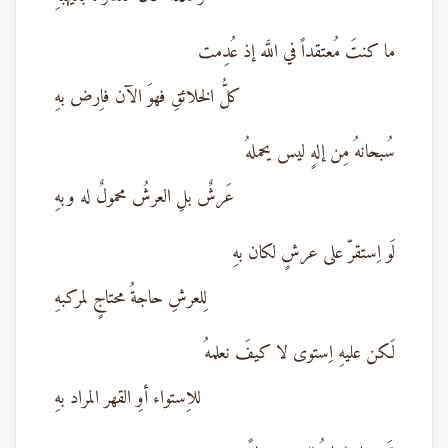
ما كنتَ مُعتقداً في اللَّه إذ عُدِمت
كلُّ الخلائقِ فهوَ الآن فاِرض بهِ
سُبحانهُ مِن إلهٍ ليس يحملهُ
عَرشٌ بلِ العرشُ محمولٌ له وبهِ
لَو اِستقرّ على عرشٍ لكان بهِ
لِلعرشِ حاجةُ محتاجٍ لمركبهِ
لَكن عليهِ اِستوى لا كيفَ نعلمهُ
للاِستواء أوِ القهر المراد بهِ