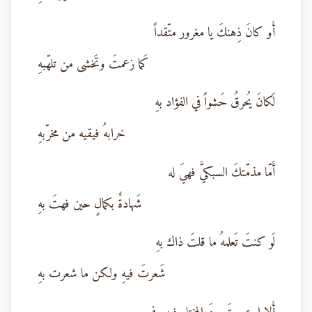
أَو كانَ ذِهنكَ يا مغرور متّقداً
كَما زعمتَ وتَخشى من تلهّبهِ
لَكانَ يُحرقُ حَشواً في الفؤاد بهِ
خرابهُ فيقيه من مخرّبهِ
أَمّا مذمّتكَ السبكيَّ فهيَ له
شَهادةٌ بكمالٍ حين فهتَ بهِ
لَو كنتَ تَعلمهُ ما قلتَ ذاك بهِ
شَعرتَ فيهِ ولكن ما شعرت بهِ