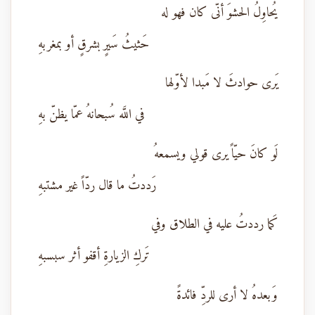
يُحاوِلُ الحشوَ أنّى كان فهو له
حَثيثُ سَيرٍ بشرقٍ أو بمغربهِ
يَرى حوادثَ لا مَبدا لأوّلها
في اللَّه سُبحانهُ عمّا يظنّ بهِ
لَو كانَ حيّاً يرى قولي ويسمعهُ
رَددتُ ما قال ردّاً غير مشتبهِ
كَما رددتُ عليه في الطلاق وفي
تَركِ الزيارةِ أقفو أثر سبسبهِ
وَبعدهُ لا أرى للردِّ فائدةً