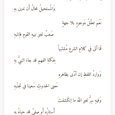
وَالمُستحيلُ محالٌ أَن ندين بهِ
نَعَم تعقّلُ مَوجودٍ بلا جهةٍ
صَعبٌ لغيرِ نبيهِ القومِ فاِنتبهِ
فَما أتى في كلامِ الشرعِ مُشتبهاً
لِحكمةِ الفهمِ قد جاءَ النبيُّ بهِ
وَواردُ اللفظِ إن أدّى بظاهرهِ
مَعنى الحدوثِ سَعينا في تجنّبهِ
وَفيهِ سِرٌّ لغيرِ اللَّه ما اِنكَشفت
أَستارُه أَو صفيٍّ قد حباهُ بهِ