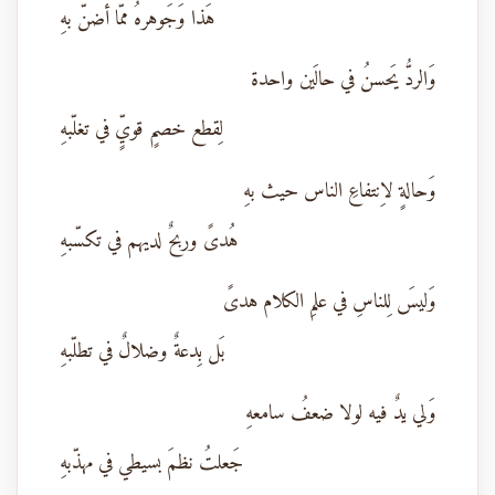
هَذا وَجَوهرهُ ممّا أضنّ بهِ
وَالردُّ يَحسنُ في حالَين واحدة
لِقطع خصمٍ قويٍّ في تغلّبهِ
وَحالةٍ لاِنتفاعِ الناس حيث بهِ
هُدىً وربحٌ لديهم في تكسّبهِ
وَليسَ لِلناسِ في علمِ الكلام هدىً
بَل بِدعةٌ وضلالٌ في تطلّبهِ
وَلي يدٌ فيه لولا ضعفُ سامعهِ
جَعلتُ نظمَ بسيطي في مهذّبهِ