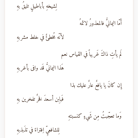
لِشيخهِ بأباطيلٍ تليقُ بهِ
أَمّا اليمانيُّ فالمعذورُ لائمهُ
لأنّه مُخطئٌ في خلط مشربهِ
لَم يأتِ ذاكَ غَريباً في القياس نعم
هَذا اليمانيُّ قَد وافى بأغربهِ
إِن كانَ يا يافعٌ عارٌ عليك بذا
فَباِبن أسعدَ فخرٌ تفخرين بهِ
وَما تعجّبتُ مِن شَيءٍ كنسبتهِ
لِلشافعيِّ اِفتراءً في تذَبذبهِ