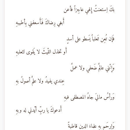
بكَ اِستعنتُ إِلهي عاجِزاً فأعن
أَبغي رِضاكَ فَأَسعفني بِأطيبهِ
فَإن تُعِن ثَعلباً يَسطو على أسدٍ
أَو تخذل اللّيثَ لا يَقوى لثعلبهِ
وَإنّني عالِمٌ ضَعفي ولا عملٌ
عِندي يفيدُ ولا علمٌ أصولُ بهِ
وَرأسُ ماليَ جاهُ المصطفى فبهِ
أَدعوكَ يا ربِّ أيّدني له وبهِ
وَاِرحَم بهِ علماءَ الدين قاطبةً