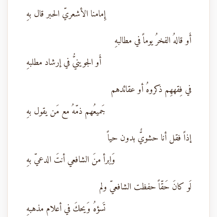
إِمامنا الأشعريّ الحبر قال بهِ
أَو قالهُ الفخرُ يوماً في مطالبهِ
أَو الجوينيُّ في إرشاد مطلبهِ
في فِقههِم ذكروهُ أو عقائدهم
جَميعُهم ذمّهُ مع مَن يقول بهِ
إذاً فقل أنا حشويٌّ بدون حياً
وَاِبرأ منَ الشافعي أنتَ الدعيّ بهِ
لَو كانَ حَقّاً حفظت الشافعيّ ولم
تَسؤهُ وَيحكَ في أعلام مذهبهِ