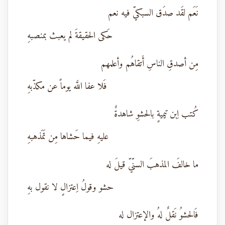
نَعَم لقَد صدَق السبكيّ فيه نعم
حَكى الحقيقةَ لم يعبث بمنصبهِ
مِن أصدقِ الناسِ أَتقاهُم وأعلمهم
فَلا عفا اللَّه يوماً عن مكذّبهِ
كُتب اِبن تيميةٍ بالحشوِ شاهدةٌ
عليهِ فيما حَشاها مِن تَمَذهبهِ
ما خالفَ المذهبَ السنّيّ قيلَ له
حشو وقولُ اِعتزالٍ لا نقول بهِ
فَالحشوُ نَقلٌ لهُ والإعتزال له