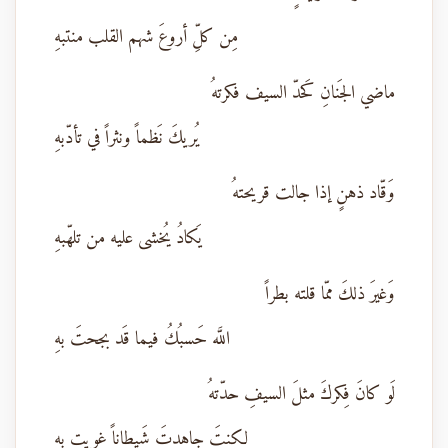
مِن كلِّ أروعَ شهم القلب منتبهِ
ماضي الجَنانِ كَحدّ السيف فكرتهُ
يُريكَ نَظماً ونثراً في تأدّبهِ
وَقّاد ذهنٍ إذا جالت قريحتهُ
يَكادُ يُخشى عليه من تلهّبهِ
وَغيرَ ذلكَ ممّا قلته بطراً
اللَّه حَسبُكُ فيما قَد بجحتَ بهِ
لَو كانَ فِكركَ مثلَ السيفِ حدّتهُ
لكنتَ جاهدتَ شَيطاناً غويت بهِ