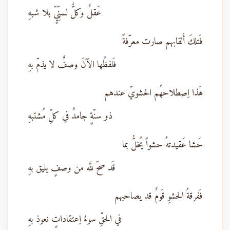
عَقلٌ وكلٌّ لسنِّيٍّ بلا شبهِ
فَتلكَ أَلقابهم صارت معرّفةً
فَلفظُها الآنَ وصفٌ لا يذمّ بهِ
هَذا اِصطلاحهُم الحشويّ عندهم
ذو سنّةٍ جامدٌ في كلِّ مُشتبهِ
حَشا عَقيدتهُ حشواً يُخلُّ بما
قَد صحّ للَّه من وصفٍ يليق بهِ
فَفرقةُ الحشوِ قَومٌ قد يصاحبهم
في الحقِّ سوءُ اِعتقاداتٍ نعوذ بهِ