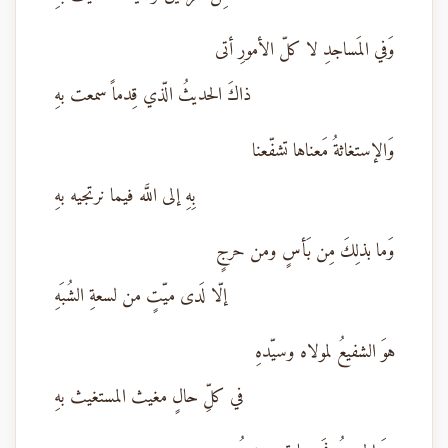
وَفي المَساجدِ لا كلّ الأمورِ أتى
ذاكَ الحديثُ الّذي قِدماً سمعت بهِ
وَالإستغاثةُ مَعناها تشفّعنا
بِهِ إلى اللَّه فيما نرتجيه بهِ
وَما بذلِكَ مِن بَأسٍ ومن حرجٍ
إلّا لَدى ميّتٍ من لسعةِ الشُبَهِ
هوَ الشفيعُ لمولاه وسيّدهِ
في كلِّ حالٍ مغيث المستغيث بهِ