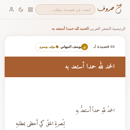
الرئيسية
الشعر العربي
الحمد لله حمدا أستعد به
/
/
📜 قصيدة لـ
يوسف النبهاني
ي
📚 مؤلف نهضوي
الحمد لله حمدا أستعد به
· · · · ·
الحمدُ للَّهِ حمداً أَستعدُّ بهِ
لِنُصرةِ الحقّ كي أَحظى بمطلبهِ