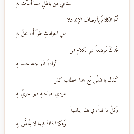
تَستَحي من باطلٍ مهما أسأتَ بهِ
أَمّا الكلامُ بِأوصافِ الإله علا
عنِ الحَوادثِ طرّاً أَن تحلّ بهِ
فَذاكَ مَوضعهُ علم الكلام فمن
أَرادهُ فَليُراجعه يجدهُ بهِ
كَفاكِ يا نفسُ مَع هذا الخطاب كفى
عودي لصاحبهِ فهو الحريّ بهِ
وَكلُّ ما قلتُ في هذا يناسبهُ
وَهَكذا ذاكَ فيما لا يُخصُّ بهِ