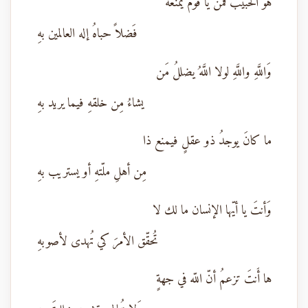
هوَ الحبيبُ فمَن يا قوم يمنعهُ
فَضلاً حباهُ إله العالمين بهِ
وَاللَّهِ واللَّهِ لولا اللَّهُ يضللُ مَن
يشاءُ مِن خلقهِ فيما يريد بهِ
ما كانَ يوجدُ ذو عقلٍ فيمنع ذا
مِن أهلِ ملّتهِ أو يستريب بهِ
وَأنتَ يا أيّها الإنسان ما لك لا
تُحقّق الأمرَ كي تُهدى لأصوبهِ
ها أَنتَ تزعمُ أنّ اللّه في جهةٍ