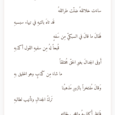
ساءَت خلائقهُ ضلّت طرائقهُ
قَد تاهَ بالتيهِ في تيهاء سبسبهِ
فَقالَ ما قالَ في السبكيّ مِن سَفهٍ
قُبحاً لهُ مِن سفيهِ القول أكذبهِ
أَوفى الجدالَ بغيرِ الحقّ مُختلقاً
ما شاءَ مِن كَذبٍ وهو الخليق بهِ
وَقالَ مُفتخراً بالزورِ مَذهبُنا
تَركُ الجدالِ وتأنيب لطالبهِ
فَاِنظر أَكاذيبهُ واِعجب لحالتهِ