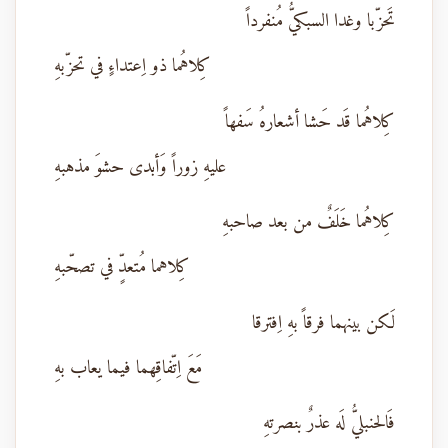
تَحزّبا وغدا السبكيُّ مُنفرداً
كِلاهُما ذو اِعتداءٍ في تحزّبهِ
كِلاهُما قَد حَشا أشعارهُ سَفهاً
عليهِ زوراً وَأبدى حشوَ مذهبهِ
كِلاهُما خَلَفٌ من بعد صاحبهِ
كِلاهما مُتعدٍّ في تصحّبهِ
لَكن بينهما فرقاً بهِ اِفترقا
مَعَ اِتّفاقِهما فيما يعاب بهِ
فَالحنبليُّ لَه عذرٌ بنصرتهِ