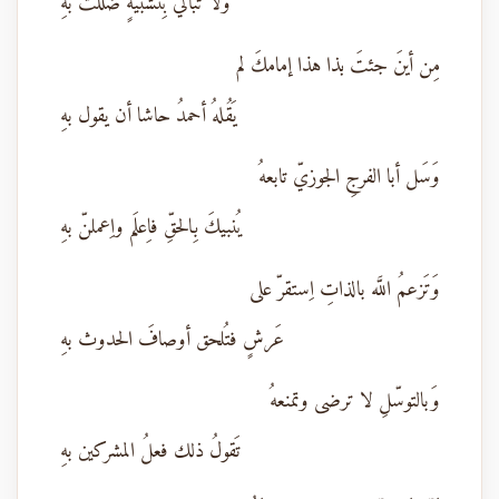
وَلا تُبالي بِتشبيهٍ ضللتَ بهِ
مِن أينَ جئتَ بذا هذا إمامكَ لم
يَقُلهُ أحمدُ حاشا أن يقول بهِ
وَسَل أبا الفرجِ الجوزيّ تابعهُ
يُنبيكَ بِالحقِّ فاِعلَم واِعملنّ بهِ
وَتَزعمُ اللَّه بالذاتِ اِستقرّ على
عَرشٍ فتُلحق أوصافَ الحدوث بهِ
وَبالتوسّلِ لا ترضى وتمنعهُ
تَقولُ ذلك فعلُ المشركين بهِ