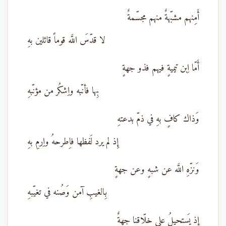
أَمِنهم مشبّهةٌ منهم مجسّمةٌ
لا قدّسَ اللَّه قوماً قائلين بهِ
أَمّا اِبن تيميةٍ فيهم فذو جهةٍ
بِها فأنّبه واِشكُر من مؤنّبهِ
وَذاك كافٍ بهِ في ذمّ بدعتهِ
إِذ لم يرد لَفظها فاِطرحهُ واِرمِ بهِ
وَنزّهِ اللَّه عن شبهٍ وعن جهةٍ
بِالغيبِ آمن وَصُنه في تغيّبهِ
إِذ يَستحيلُ على خلّاقِنا جهةٌ