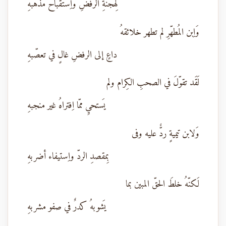
لِهجنةِ الرفضِ واِستقباح مذهبهِ
وَاِبن المُطهّرِ لم تطهر خلائقهُ
داعٍ إلى الرفضِ غالٍ في تعصّبهِ
لَقَد تقوّلَ في الصحبِ الكِرام ولم
يَستحيِ ممّا اِفتراهُ غير منجبهِ
وَلابن تيميةٍ ردٌّ عليه وفى
بِمقصدِ الردّ واِستيفاء أضربهِ
لَكنّهُ خلطَ الحقّ المبين بما
يَشوبهُ كدرٌ في صفو مشربهِ