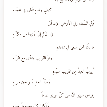
كَيفٍ وشبهٍ تَعالى في تحجّبهِ
وَفي السَماءِ وفي الأرضِ الإله أتى
في الذكرِ إنّي بَريءٌ من مكذّبهِ
ما بالُنا نحن نسعى في تباعدهِ
وَهوَ القريب وننأى مع تقرّبهِ
أَيهربُ العبدُ مِن تقريب سيّدهِ
وَسيّدُ العبدِ يَدنو حين مهربهِ
اِفرض سوى اللَّه من كلّ الورى عدماً
وَهَكذا كان معدوماً بغيهبهِ