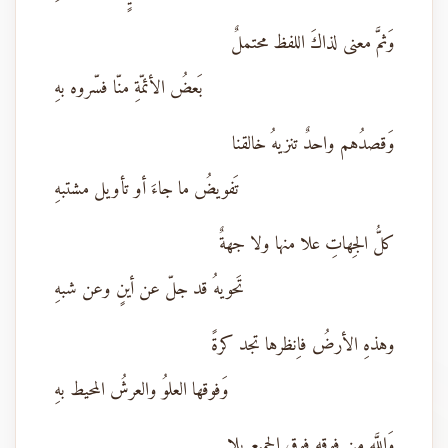
وَثمَّ معنى لذاكَ اللفظ محتملٌ
بَعضُ الأئمّةِ منّا فسّروه بهِ
وَقصدُهم واحدٌ تنزيهُ خالقنا
تَفويضُ ما جاءَ أو تأويل مشتبهِ
كلُّ الجِهاتِ علا منها ولا جهةٌ
تَحويهُ قد جلّ عن أينٍ وعن شبهِ
وهذهِ الأرضُ فاِنظرها تجد كرةً
وَفوقها العلوُ والعرشُ المحيط بهِ
وَاللَّه من فوقهِ فوق الجميع بلا