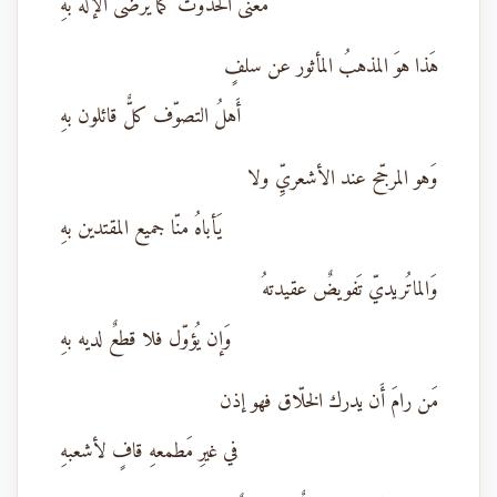
مَعنى الحدوث كما يرضى الإله بهِ
هَذا هوَ المذهبُ المأثور عن سلفٍ
أَهلُ التصوّف كلٌّ قائلون بهِ
وَهو المرجّح عند الأشعريِّ ولا
يَأباهُ منّا جميع المقتدين بهِ
وَالماتُريديّ تَفويضٌ عقيدتهُ
وَإن يُؤوّل فلا قطعٌ لديه بهِ
مَن رامَ أَن يدرك الخلّاق فهو إذن
في غيرِ مَطمعهِ قافٍ لأشعبهِ