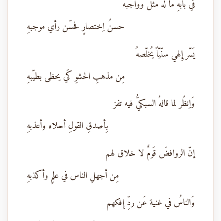
في بابهِ ما لهُ مثلٌ وواجبهُ
حسنُ اِختصارٍ فحسّن رأي موجبهِ
يَسّر إِلهي سنّيّاً يُخلّصهُ
مِن مذهبِ الحشوِ كَي يحظى بطيّبهِ
وَاِنظُر لما قالهُ السبكيُّ فيه تفز
بِأصدقِ القولِ أحلاه وأعذبهِ
إنّ الروافضَ قَومٌ لا خلاق لهم
مِن أجهلِ الناس في علمٍ وأكذبهِ
وَالناسُ في غنية عَن ردِّ إِفكهم