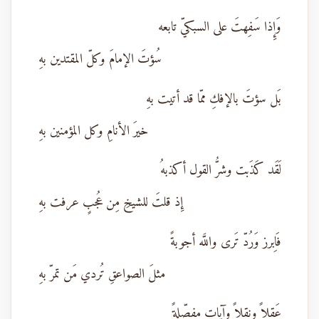
وَإِذا سَفِهتَ على السبكيّ تابعه
سُؤتَ الإمامَ وكلّ المقتدين بهِ
بَل سؤتَ بالإفكِ ممّا قد أتيت بهِ
خيرَ الأنامِ وكل المؤمنين بهِ
لَقَد كَذَبت وشرُّ القول أكذبهُ
إِذ قلتَ للشيخِ مِن عُجبٍ عرفت بهِ
فَاِبرز وَرُدّ تَرى واللَّه أجوبةً
مثلَ الصواعقِ تُردي مَن تمرّ بهِ
عَقلاً ونقلاً وآياتٍ مفصّلةً