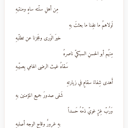
مِن أهلِ سنّته ساهٍ ومنتبهِ
لَولاهمُ ما علِمنا ما بعثتَ بهِ
خيرَ الوَرى وعَجزنا عن تطلّبهِ
مِنهُم أبو الحسنِ السبكيّ ناصرهُ
سَقاهُ غيث الرضى الهامي بِصيّبهِ
أَهدى شِفاءُ سقامٍ في زيارتهِ
شَفى صدورَ جميعِ المؤمنين بهِ
وَرُبّ غِرٍّ غويّ ذمّهُ حَسداً
بهِ غرورٌ وقاحِ الوجه أصلبهِ