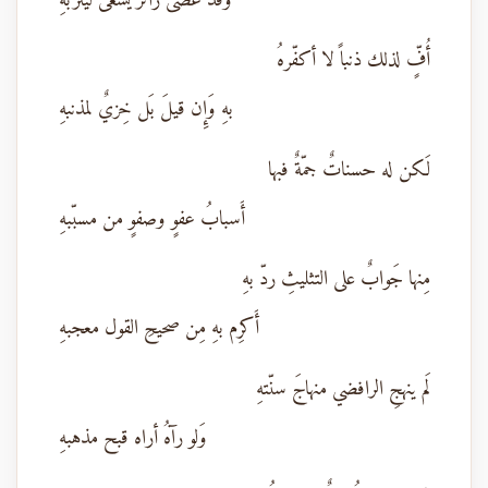
وَقَد عَصى زائرٌ يسعى ليثربهِ
أُفٍّ لذلك ذنباً لا أكفّرهُ
بهِ وَإِن قيلَ بَل خِزيٌ لمذنبهِ
لَكن له حسناتٌ جمّةٌ فبها
أَسبابُ عفوٍ وصفوٍ من مسبّبهِ
مِنها جَوابٌ على التثليثِ ردّ بهِ
أَكرِم بهِ مِن صحيحِ القول معجبهِ
لَم ينهجِ الرافضي منهاجَ سنّتهِ
وَلو رآهُ أراه قبح مذهبهِ