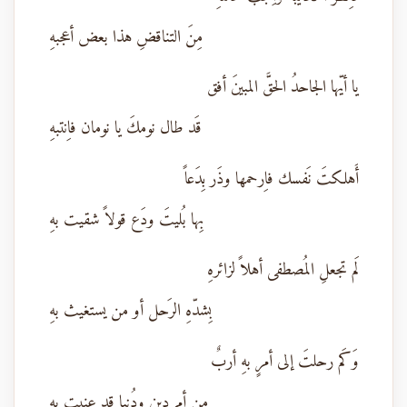
مِنَ التناقضِ هذا بعض أعجبهِ
يا أيّها الجاحدُ الحقَّ المبينَ أفق
قَد طال نومكَ يا نومان فاِنتبهِ
أَهلكتَ نَفسك فاِرحمها وذَر بِدَعاً
بِها بُليتَ ودَع قولاً شقيت بهِ
لَم تجعلِ المُصطفى أهلاً لزائرهِ
بِشدّهِ الرَحل أو من يستغيث بهِ
وَكَم رحلتَ إلى أمرٍ بهِ أربٌ
مِن أمردين ودُنيا قد عنيت بهِ