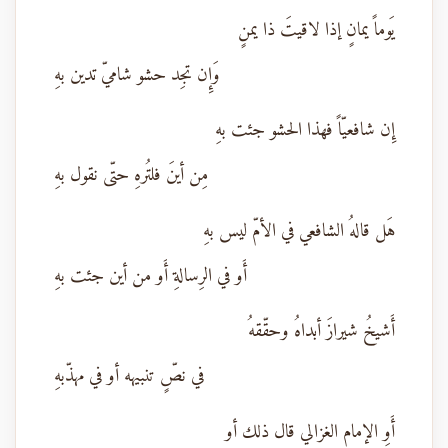
يَوماً يمانٍ إذا لاقيتَ ذا يمنٍ
وَإِن تجِد حشو شاميّ تدين بهِ
إِن شافعيّاً فهذا الحشو جئت بهِ
مِن أينَ فلتُرهِ حتّى نقول بهِ
هَل قالهُ الشافعي في الأمّ ليس بهِ
أَو في الرِسالةِ أَو من أين جئت بهِ
أَشيخُ شيرازَ أبداهُ وحقّقهُ
في نصٍّ تنبيهه أو في مهذّبهِ
أَوِ الإمام الغزالي قال ذلك أو