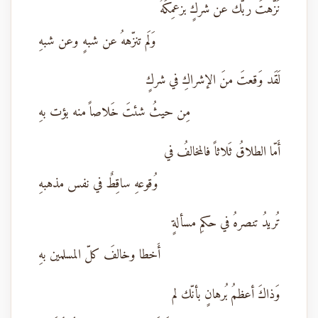
نَزّهتَ ربّك عن شركٍ بزعمِكَهُ
وَلَم تنزّههُ عن شبهٍ وعن شبهِ
لَقَد وَقعتَ منَ الإشراكِ في شركٍ
مِن حيثُ شئتَ خَلاصاً منه بؤت بهِ
أَمّا الطلاقُ ثَلاثاً فالمخالفُ في
وُقوعهِ ساقِطٌ في نفس مذهبهِ
تُريدُ تنصرهُ في حكمِ مسألةٍ
أَخطا وخالفَ كلّ المسلمين بهِ
وَذاكَ أعظمُ بُرهانٍ بأنّك لم