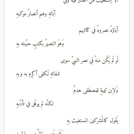
أَلا اِستحيتَ منَ المختار فيه وفي
آبائهِ وهم أنصارُ موكبهِ
آباؤهُ نصروهُ في كتائبهم
وَهوَ النصيرُ بكتبٍ حبّبته بهِ
لَو لَم يَكُن منهُ في نصر النبيّ سوى
شفائهِ لَكفى أكرِم به وبهِ
وَلاِبن تيميةٍ للمصطفى خدمٌ
لكنّه لم يوفّق في تأدّبهِ
يَقول كالمُشركين المستغيث بهِ