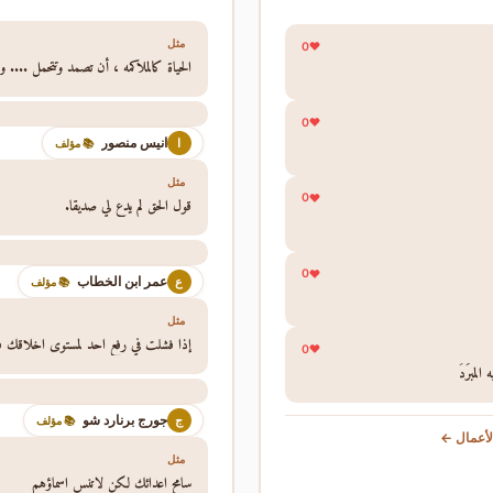
مثل
0
الحياة كالملاكمه ، أن تصمد وتتحمل .... وت
0
انيس منصور
ا
📚 مؤلف
مثل
0
قول الحق لم يدع لي صديقا.
0
عمر ابن الخطاب
ع
📚 مؤلف
مثل
إذا فشلت في رفع احد لمستوى اخلاقك فلا
0
لمبرَدُ
جورج برنارد شو
ج
📚 مؤلف
أعمال ←
مثل
سامح اعدائك لكن لاتنس اسماؤهم