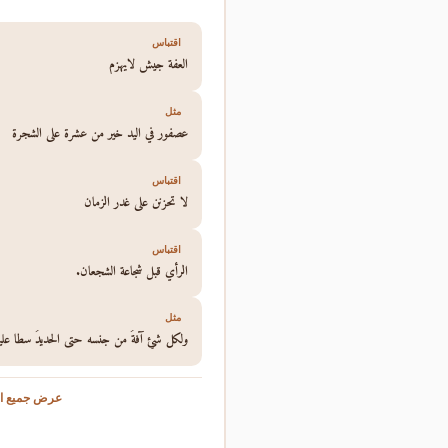
اقتباس
العفة جيش لايهزم
مثل
عصفور في اليد خير من عشرة على الشجرة
اقتباس
لا تحزنن على غدر الزمان
اقتباس
الرأي قبل شجاعة الشجعان.
مثل
ولكل شئٍ آفةُ من جنسه حتى الحديدُ سطا عليه ا
عرض جميع ال