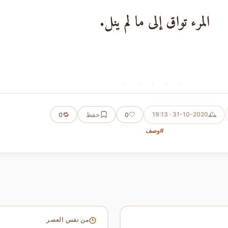
المرء تواق إلى ما لم ينل.
· · · · ·
🕰️
31-10-2020 · 19:13
🤍
حفظ
🔁
0
0
#وصف
من نفس العصر