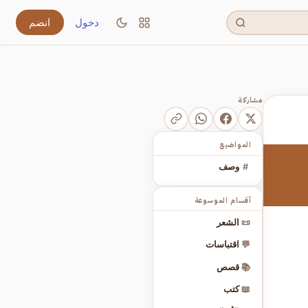
دخول
انضم
مشاركة
المواضيع
#
وصف
أقسام الموسوعة
📜
الشعر
💬
اقتباسات
📚
قصص
📖
كتب