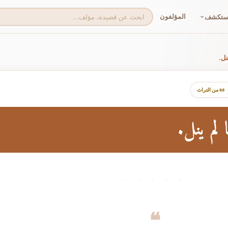
المؤلفون
ستكشف
نل.
📜 من التراث
 لم ينل.
· · · · ·
❝