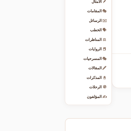
🪶
الأمثال
🎭
المقامات
✉️
الرسائل
🗣️
الخطب
⚖️
المناظرات
📕
الروايات
🎭
المسرحيات
🖋️
المقالات
📓
المذكرات
🧭
الرحلات
✍️
المؤلفون