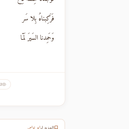
فَرَكِبناهُ بِلا سَر
وَحَمِدنا السَيرَ لَمّا
72
ابو نواس
المزيد لـ