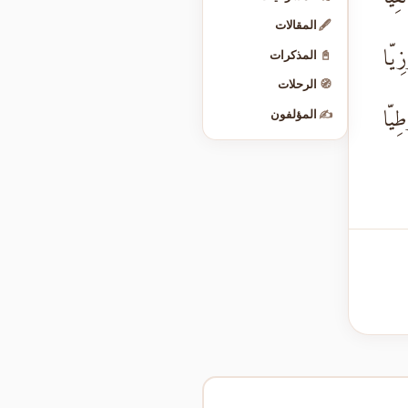
🖋️
المقالات
ِيّا
📓
المذكرات
🧭
الرحلات
طِيّا
✍️
المؤلفون