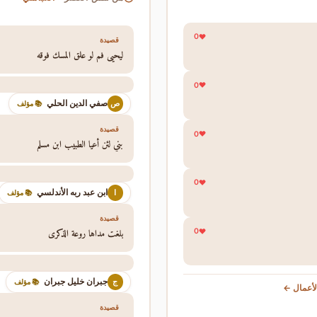
0
قصيدة
ليحيى فم لو علق المسك فوقه
0
صفي الدين الحلي
ص
📚 مؤلف
قصيدة
0
بني لئن أعيا الطبيب ابن مسلم
0
ابن عبد ربه الأندلسي
ا
📚 مؤلف
قصيدة
بلغت مداها روعة الذكرى
0
جبران خليل جبران
ج
📚 مؤلف
أعمال ←
قصيدة