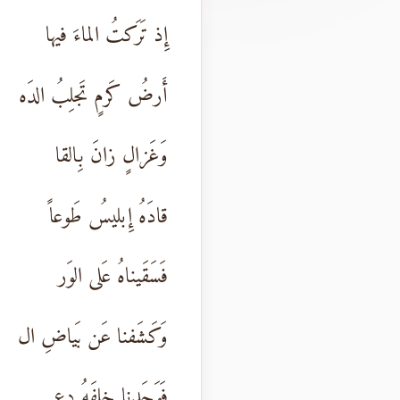
إِذ تَرَكتُ الماءَ فيها
أَرضُ كَرمٍ تَجلِبُ الدَه
وَغَزالٍ زانَ بِالقا
قادَهُ إِبليسُ طَوعاً
فَسَقَيناهُ عَلى الوَر
وَكَشَفنا عَن بَياضِ ال
فَوَجَدنا خِلفَهُ دِع