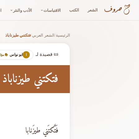
الشعر
الكتب
الاقتباسات
الأدب والنثر
ا
الرئيسية
الشعر العربي
فتكتني طيزناباذ
/
/
📜 قصيدة لـ
ابو نواس
ا
📚 مؤ
فتكتني طيزناباذ
فَتَّكتَني طيزَنابا