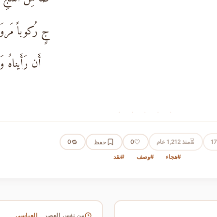
جٍ رُكوباً مَروَز
أَن رَأَيناهُ وَ
· · · · ·
⏳
1
منذ 1,212 عام
🤍
حفظ
🔁
0
0
#هجاء
#وصف
#نقد
العباسي
من نفس العصر