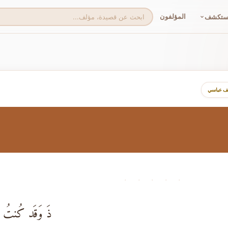
المؤلفون
ستكشف
لف عباسي
· · · · ·
ذَ وَقَد كُنتُ تَق