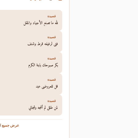
قصيدة
لله ما تصنع الأجياد والمقل
قصيدة
فتى لرغيفه قرط وشنف
قصيدة
بكر صبوحك بابنة الكرم
قصيدة
قل للعروضي عبد
قصيدة
لمن طلل لم أشجه وشجاني
عرض جميع ال