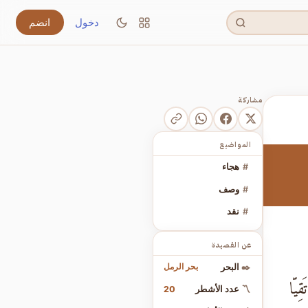
دخول
انضم
مشاركة
المواضيع
#
هجاء
#
وصف
#
نقد
عن القصيدة
بحر الرمل
✒️
البحر
ِيّا
20
〽️
عدد الأشطر