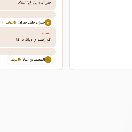
مصر تهدي إلى بنيها السلاما
جبران خليل جبران
ج
📚 مؤلف
قصيدة
اقنع بحظك في دنياك ما كانا
المعتمد بن عباد
ا
📚 مؤلف