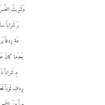
وَشَرِبتُ الخُسرَو
رَ شَراباً سابِ
مَةِ رِدفاً بَربَ
بَعدَما كانَ عَص
دِ شَراباً ذَهَ
رِدفِ ثَوباً قَصَب
صاً مِنَ الثَلجِ نَ