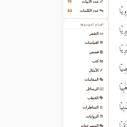
10
📏
عدد الأبيات
ِيّا
63
🔤
عدد الكلمات
أقسام الموسوعة
رِيّا
📜
الشعر
💬
اقتباسات
رِيّا
📚
قصص
📖
كتب
ِيّا
🪶
الأمثال
🎭
المقامات
بِيّا
✉️
الرسائل
🗣️
الخطب
ِيّا
⚖️
المناظرات
📕
الروايات
قِيّا
🎭
المسرحيات