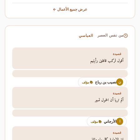
عرض جميع الأعمال ←
العباسي
من نفس العصر
قصيدة
أقول لركب قافلين رأيتهم
نصيب بن رباح
ن
📚 مؤلف
قصيدة
ألم تريا أن الحمول تسير
الأرجاني
ا
📚 مؤلف
قصيدة
إن الإمارة كالسماء وإنما