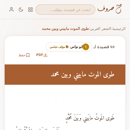
الرئيسية
الشعر العربي
طوى الموت مابيني وبين محمد
/
/
📜 قصيدة لـ
ابو نواس
ا
📚 مؤلف عباسي
PDF
حفظ
طوى الموت مابيني وبين محمد
· · · · ·
طَوى المَوتُ مابَيني وَبَينَ مُحَمَّدٍ