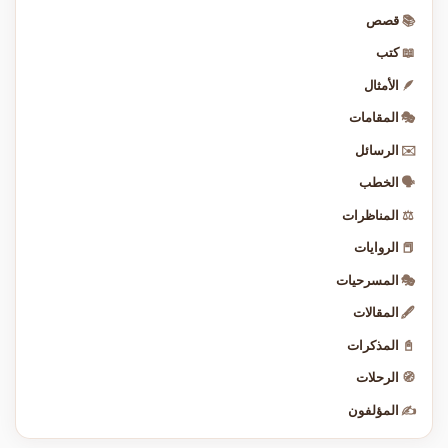
📚
قصص
📖
كتب
🪶
الأمثال
🎭
المقامات
✉️
الرسائل
🗣️
الخطب
⚖️
المناظرات
📕
الروايات
🎭
المسرحيات
🖋️
المقالات
📓
المذكرات
🧭
الرحلات
✍️
المؤلفون