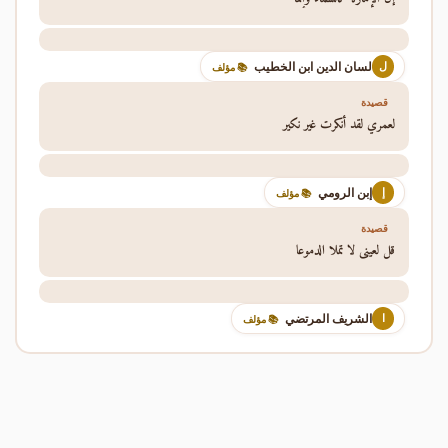
لسان الدين ابن الخطيب
ل
📚 مؤلف
قصيدة
لعمري لقد أنكرت غير نكير
إبن الرومي
إ
📚 مؤلف
قصيدة
قل لعيني لا تملا الدموعا
الشريف المرتضي
ا
📚 مؤلف