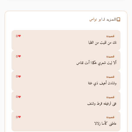
ابو نواس
المزيد لـ
0
قصيدة
نك من لقيت من الظبا
0
قصيدة
ألا ليت شعري هكذا أنت للناس
0
قصيدة
وشادن أهيف ذي غنة
0
قصيدة
فتى لرغيفه قرط وشنف
0
قصيدة
عاطني كأسا زلالا