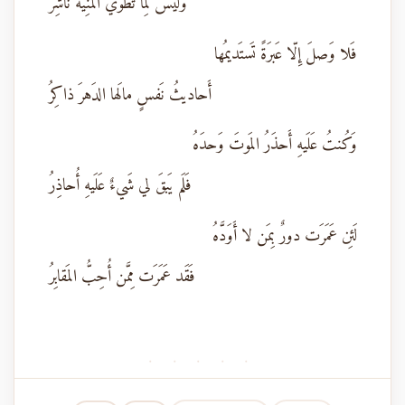
وَلَيسَ لِما تَطوي المَنِيَّةُ ناشِرُ
فَلا وَصلَ إِلّا عَبرَةً تَستَديمُها
أَحاديثُ نَفسٍ مالَها الدَهرَ ذاكِرُ
وَكُنتُ عَلَيهِ أَحذَرُ المَوتَ وَحدَهُ
فَلَم يَبقَ لي شَيءٌ عَلَيهِ أُحاذِرُ
لَئِن عَمَرَت دورٌ بِمَن لا أَوَدَّهُ
فَقَد عَمَرَت مِمَّن أُحِبُّ المَقابِرُ
· · · · ·