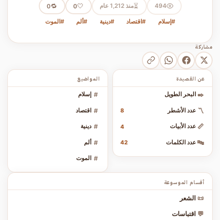
⏳
494
منذ 1,212 عام
🤍
🔁
0
0
#إسلام
#اقتصاد
#دينية
#ألم
#الموت
مشاركة
عن القصيدة
المواضيع
✒️
البحر الطويل
#
إسلام
〽️
عدد الأشطر
#
اقتصاد
8
📏
عدد الأبيات
#
دينية
4
🔤
عدد الكلمات
#
ألم
42
#
الموت
أقسام الموسوعة
📜
الشعر
💬
اقتباسات