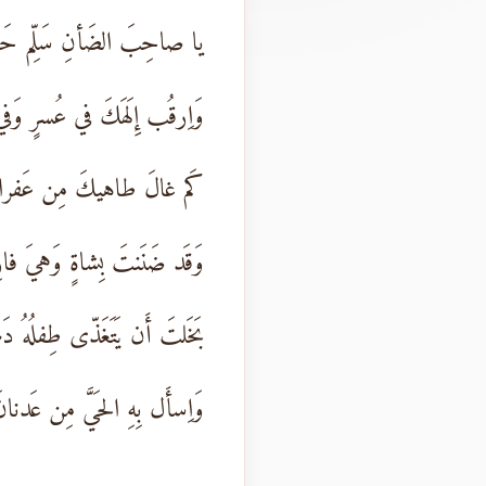
يا صاحِبَ الضَأنِ سَلِّم حَقَّ
وَاِرقُب إِلَهَكَ في عُسرٍ وَفي 
كَم غالَ طاهيكَ مِن عَفراءَ
وَقَد ضَنَنتَ بِشاةٍ وَهيَ فارِ
بَخَلتَ أَن يَتَغَذّى طِفلُهُ دَم
وَاِسأَل بِهِ الحَيَّ مِن عَدنانَ