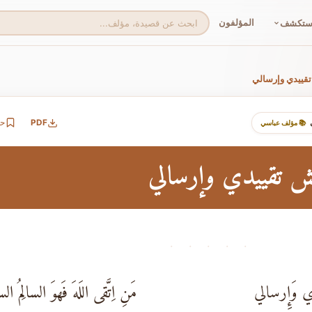
المؤلفون
ستكشف
قييدي وإرسالي
PDF
ح
📚 مؤلف عباسي
ش تقييدي وإرسالي
· · · · ·
ي وَإِرسالي
مَنِ اِتَّقى اللَهَ فَهوَ السالِمُ ا