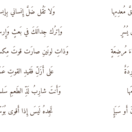
 مُعدِمِها
وَلا تَقُل ضَلَّ إِنساني بِإب
يُسُرٍ
وَاِترُك جِدالَكَ في بَعثٍ وَإِر
 مُرضِعَةٍ
وَذاتِ لونَينِ صارَت قوتَ مِكس
دَةٌ
عَلى أَزَلِّ فَقيدِ القوتِ عَس
َها
وَأَنتَ شارِبُ لَذِّ الطَعمِ سَل
 أَو سَبَإٍ
تَجِدهُ لَيسَ إِذا أَقوى بُوَس