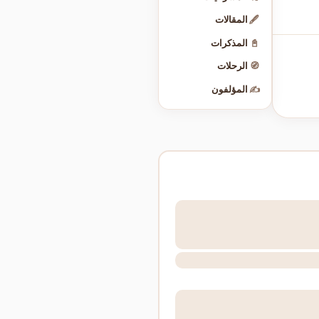
🖋️
المقالات
📓
المذكرات
🧭
الرحلات
✍️
المؤلفون