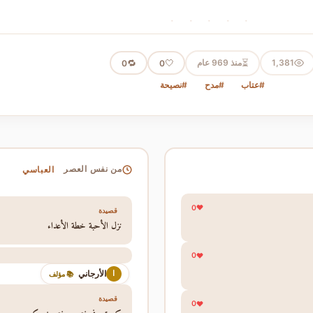
· · · · ·
⏳
1,381
منذ 969 عام
🤍
🔁
0
0
#عتاب
#مدح
#نصيحة
العباسي
من نفس العصر
0
قصيدة
نزل الأحبة خطة الأعداء
0
الأرجاني
ا
📚 مؤلف
قصيدة
0