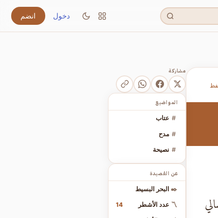
دخول
انضم
مشاركة
فظ
المواضيع
#
عتاب
#
مدح
#
نصيحة
عن القصيدة
✒️
البحر البسيط
لسالي
14
〽️
عدد الأشطر