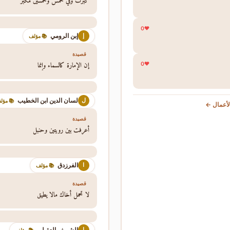
كبرت وفي خمس وخمسين مكبر
0
إبن الرومي
إ
📚 مؤلف
قصيدة
إن الإمارة كالسماء وإنما
0
لسان الدين ابن الخطيب
ل
 مؤلف
عرض جمي
قصيدة
أعرفت بين رويتين وحنبل
الفرزدق
ا
📚 مؤلف
قصيدة
لا تحمل أخاك مالا يطيق
الشريف العقيلي
ا
📚 مؤلف