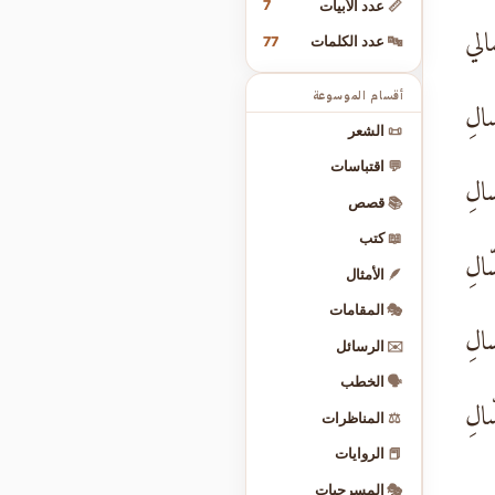
7
📏
عدد الأبيات
سالي
77
🔤
عدد الكلمات
أقسام الموسوعة
سالِ
📜
الشعر
💬
اقتباسات
الِ
📚
قصص
📖
كتب
ّالِ
🪶
الأمثال
🎭
المقامات
سالِ
✉️
الرسائل
🗣️
الخطب
ّالِ
⚖️
المناظرات
📕
الروايات
🎭
المسرحيات