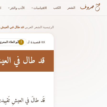
الشعر
الكتب
الاقتباسات
الأدب والنثر
ا
الرئيسية
الشعر العربي
قد طال في العيش ت
/
/
📜 قصيدة لـ
أبو العلاء المعري
أ
قد طال في العي
قَد طالَ في العيشِ تَقيِيد