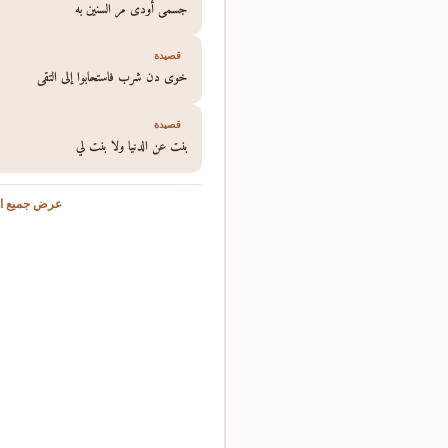
جسمي أودى مر السنين به
قصيدة
خوى دن شرب فاستحابوا إلى التقى
قصيدة
بنت عن الدنيا ولا بنت لي
عرض جميع ال