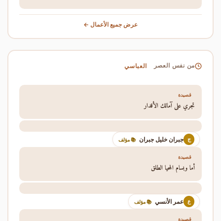
عرض جميع الأعمال ←
العباسي
من نفس العصر
قصيدة
تجري على آمالك الأقدار
جبران خليل جبران
ج
📚 مؤلف
قصيدة
أما وبسام المحيا الطلق
عمر الأنسي
ع
📚 مؤلف
قصيدة