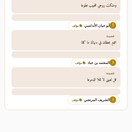
وملكت روحي للحبيب تطوعا
أبو حيان الأندلسي
أ
📚 مؤلف
قصيدة
اقنع بحظك في دنياك ما كانا
المعتمد بن عباد
ا
📚 مؤلف
قصيدة
قل لعيني لا تملا الدموعا
الشريف المرتضي
ا
📚 مؤلف