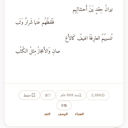
نيرانُ حِقدٍ بَينَ أَحشائِهِم
فَلَفظُهُم عَنها شَرارٌ وَثَب
تُنسيهُمُ العارِفَةَ الهيفُ كَالأَغ
صانِ وَالأَعجازُ مِثلُ الكُثُب
· · · · ·
⏳
2,286
منذ 969 عام
🤍
حفظ
0
🔁
0
#هجاء
#وصف
#نقد