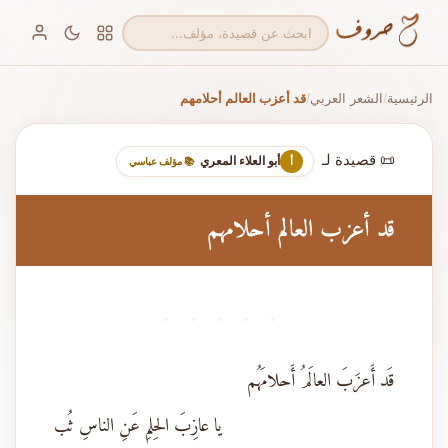
الرئيسية
الشعر العربي
قد أعزب العالم أحلامهم
/
/
📜 قصيدة لـ
أبو العلاء المعري
أ
📚 مؤلف عباسي
قد أعزب العالم أحلامهم
· · · · ·
قَد أَعزَبَ العالَمُ أَحلامَهُم
يا عازِبَ الحِلمِ عَنِ الناسِ ثُب