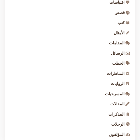
💬
اقتباسات
📚
قصص
📖
كتب
🪶
الأمثال
🎭
المقامات
✉️
الرسائل
🗣️
الخطب
⚖️
المناظرات
📕
الروايات
🎭
المسرحيات
🖋️
المقالات
📓
المذكرات
🧭
الرحلات
✍️
المؤلفون