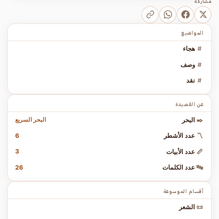
مشاركة
المواضيع
#
هجاء
#
وصف
#
نقد
عن القصيدة
البحر السريع
✒️
البحر
6
〽️
عدد الأشطر
3
📏
عدد الأبيات
26
🔤
عدد الكلمات
أقسام الموسوعة
📜
الشعر