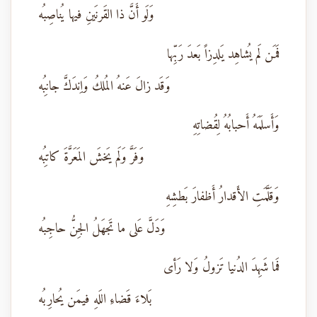
وَلَو أَنَّ ذا القَرنَينِ فيها يُناصِبُه
فَمَن لَم يُشاهِد يَلدِزاً بَعدَ رَبِّها
وَقَد زالَ عَنهُ المُلكُ وَاِندَكَّ جانِبُه
وَأَسلَمَهُ أَحبابُهُ لِقُضاتِهِ
وَفَرَّ وَلَم يَخشَ المَعَرَّةَ كاتِبُه
وَقَلَّمَتِ الأَقدارُ أَظفارَ بَطشِهِ
وَدَلَّ عَلى ما تَجهَلُ الجِنُّ حاجِبُه
فَما شَهِدَ الدُنيا تَزولُ وَلا رَأى
بَلاءَ قَضاءِ اللَهِ فيمَن يُحارِبُه