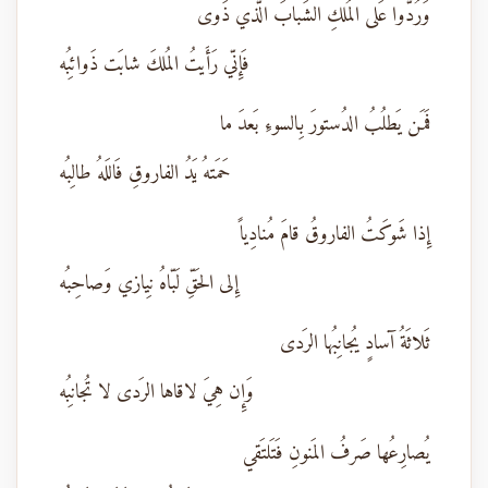
وَرُدّوا عَلى المُلكِ الشَبابَ الَّذي ذَوى
فَإِنّي رَأَيتُ المُلكَ شابَت ذَوائِبُه
فَمَن يَطلُبُ الدُستورَ بِالسوءِ بَعدَ ما
حَمَتهُ يَدُ الفاروقِ فَاللَهُ طالِبُه
إِذا شَوكَتُ الفاروقُ قامَ مُنادِياً
إِلى الحَقِّ لَبّاهُ نِيازي وَصاحِبُه
ثَلاثَةُ آسادٍ يُجانِبُها الرَدى
وَإِن هِيَ لاقاها الرَدى لا تُجانِبُه
يُصارِعُها صَرفُ المَنونِ فَتَلتَقي