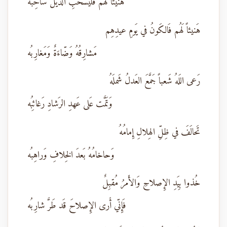
هَنيئاً لَهُم فَليَسحَبِ الذَيلَ ساحِبُه
هَنيئاً لَهُم فَالكَونُ في يَومِ عيدِهِم
مَشارِقُهُ وَضّاءَةٌ وَمَغارِبُه
رَعى اللَهُ شَعباً جَمَّعَ العَدلُ شَملَهُ
وَتَمَّت عَلى عَهدِ الرَشادِ رَغائِبُه
تَحالَفَ في ظِلِّ الهِلالِ إِمامُهُ
وَحاخامُهُ بَعدَ الخِلافِ وَراهِبُه
خُذوا بِيَدِ الإِصلاحِ وَالأَمرُ مُقبِلٌ
فَإِنّي أَرى الإِصلاحَ قَد طَرَّ شارِبُه