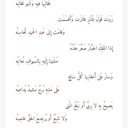
مَخالِبُها فيهِ وَتَنبو مَخالِبُه
رَوَت قَولَ بَشّارٍ فَثارَت وَأَقسَمَت
وَقامَت إِلى عَبدِ الحَميدِ تُحاسِبُه
إِذا المَلِكُ الجَبّارُ صَعَّرَ خَدَّهُ
مَشَينا إِلَيهِ بِالسُيوفِ نُعاتِبُه
وَسارَ عَلى أَعقابِها كُلُّ سابِحٍ
عَلى مَتنِهِ بُرجٌ مَشيدٌ يُداعِبُه
يَصيحُ بِهِ لا رِيَّ أَو نَبلُغَ المُنى
وَلا شِبَعٌ أَو يُرجِعَ الحَقَّ غاصِبُه