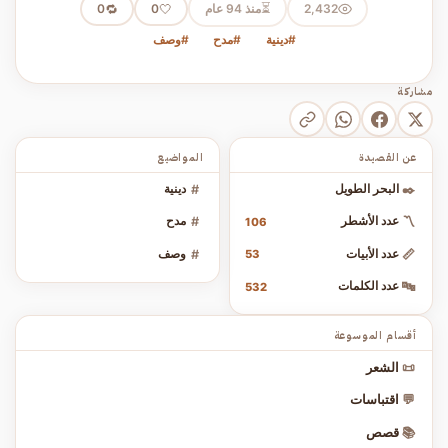
⏳
2,432
منذ 94 عام
🤍
🔁
0
0
#دينية
#مدح
#وصف
مشاركة
عن القصيدة
المواضيع
✒️
البحر الطويل
#
دينية
〽️
عدد الأشطر
#
مدح
106
📏
عدد الأبيات
#
وصف
53
🔤
عدد الكلمات
532
أقسام الموسوعة
📜
الشعر
💬
اقتباسات
📚
قصص