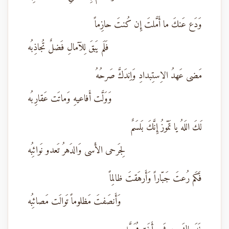
وَدَع عَنكَ ما أَمَّلتَ إِن كُنتَ حازِماً
فَلَم يَبقَ لِلآمالِ فَضلٌ تُجاذِبُه
مَضى عَهدُ الاِستِبدادِ وَاِندَكَّ صَرحُهُ
وَوَلَّت أَفاعيهِ وَماتَت عَقارِبُه
لَكَ اللَهُ يا تَمّوزُ إِنَّكَ بَلسَمٌ
لِجَرحى الأَسى وَالدَهرُ تَعدو نَوائِبُه
فَكَم رُعتَ جَبّاراً وَأَرهَقتَ ظالِماً
وَأَنصَفتَ مَظلوماً تَوالَت مَصائِبُه