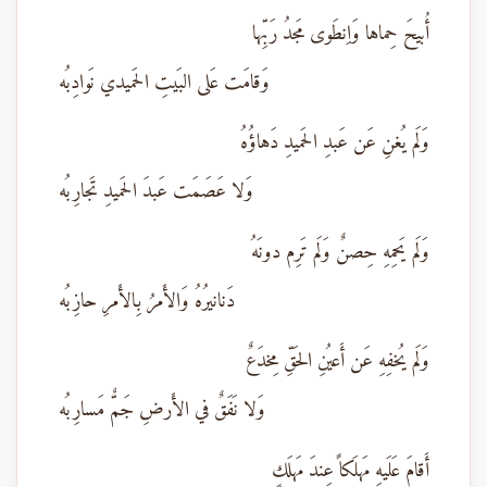
أُبيحَ حِماها وَاِنطَوى مَجدُ رَبِّها
وَقامَت عَلى البَيتِ الحَميدي نَوادِبُه
وَلَم يُغنِ عَن عَبدِ الحَميدِ دَهاؤُهُ
وَلا عَصَمَت عَبدَ الحَميدِ تَجارِبُه
وَلَم يَحمِهِ حِصنٌ وَلَم تَرِم دونَهُ
دَنانيرُهُ وَالأَمرُ بِالأَمرِ حازِبُه
وَلَم يُخفِهِ عَن أَعيُنِ الحَقِّ مِخدَعٌ
وَلا نَفَقٌ في الأَرضِ جَمٌّ مَسارِبُه
أَقامَ عَلَيهِ مَهلَكاً عِندَ مَهلَكٍ