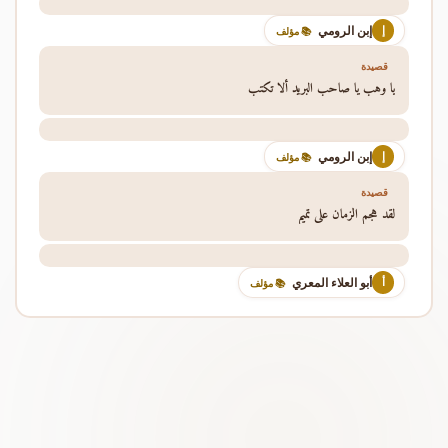
إبن الرومي
إ
📚 مؤلف
قصيدة
يا وهب يا صاحب البريد ألا تكتب
إبن الرومي
إ
📚 مؤلف
قصيدة
لقد هجم الزمان على تميم
أبو العلاء المعري
أ
📚 مؤلف