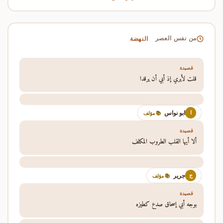
النهضة
من نفس العصر
قصيدة
قلت لأيري إذ أبي أن يرقدا
ابو نواس
ا
📚 مؤلف
قصيدة
ألا أيها القلب الطروب المكلف
جرير
ج
📚 مؤلف
قصيدة
بوجه أبي إسحاق صدع كطيزه