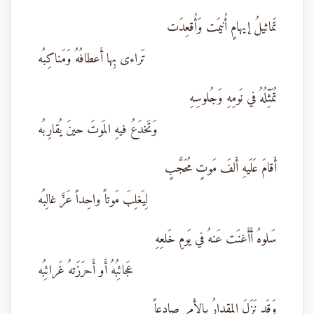
تَماثيلُ إيهامٍ أُنيمَت وَأُقعِدَت
تَراءى بِها أَعطافُهُ وَمَناكِبُه
تُمَثِّلُهُ في نَومِهِ وَجُلوسِهِ
وَتَخدَعُ فيهِ المَوتَ حينَ يُقارِبُه
أَقامَ عَلَيهِ أَلفَ مَوتٍ مُحَجَّبٍ
لِيَغلِبَ مَوتاً واحِداً عَزَّ غالِبُه
سَلوهُ أَأَغنَت عَنهُ في يَومِ خَلعِهِ
عَجائِبُهُ أَو أَحرَزَتهُ غَرائِبُه
وَقَد نَزَلَ المِقدارُ بِالأَمرِ صادِعاً