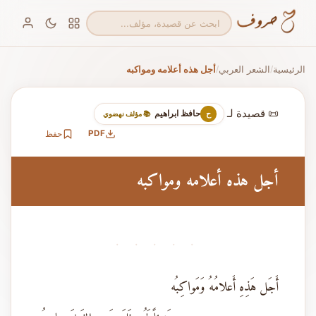
الرئيسية
الشعر العربي
أجل هذه أعلامه ومواكبه
/
/
📜 قصيدة لـ
حافظ ابراهيم
ح
📚 مؤلف نهضوي
PDF
حفظ
أجل هذه أعلامه ومواكبه
· · · · ·
أَجَل هَذِهِ أَعلامُهُ وَمَواكِبُه