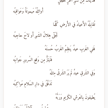
فَدَيناكَ مِن شَهرٍ أَغَرٍّ مُحَجَّلٍ
أَوائِلُهُ مَيمونَةٌ وَعَواقِبُه
تُقابِلُهُ الأَعيادُ في الأَرضِ كُلَّما
تَجَلّى هِلالُ الشَهرِ أَو لاحَ حاجِبُه
فَفي الغَربِ عيدٌ يَنظِمُ الغَربُ حُسنَهُ
فَتَهتَزُّ مِن وَقعِ السُرورِ جَوانِبُه
وَفي الشَرقِ عيدٌ لَم يَرَ الشَرقُ مِثلَهُ
تَدَفَّقُ في دارِ السَلامِ مَواكِبُه
يُطيفونَ بِالعَرشِ الكَريمِ وَرَبُّهُ