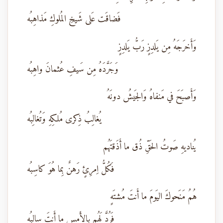
فَضاقَت عَلى شَيخِ المُلوكِ مَذاهِبُه
وَأَخرَجَهُ مِن يَلدِزٍ رَبُّ يَلدِزٍ
وَجَرَّدَهُ مِن سَيفِ عُثمانَ واهِبُه
وَأَصبَحَ في مَنفاهُ وَالجَيشُ دونَهُ
يُغالِبُ ذِكرى مُلكِهِ وَتُغالِبُه
يُناديهِ صَوتُ الحَقِّ ذُق ما أَذَقتَهُم
فَكُلُّ اِمرِئٍ رَهنٌ بِما هُوَ كاسِبُه
هُمُ مَنَحوكَ اليَومَ ما أَنتَ مُشتَهٍ
فَرُدَّ لَهُم بِالأَمسِ ما أَنتَ سالِبُه