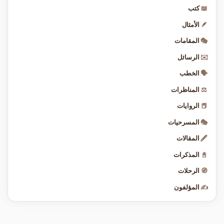
📖
كتب
🪶
الأمثال
🎭
المقامات
✉️
الرسائل
🗣️
الخطب
⚖️
المناظرات
📕
الروايات
🎭
المسرحيات
🖋️
المقالات
📓
المذكرات
🧭
الرحلات
✍️
المؤلفون