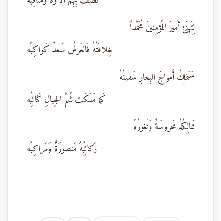
تُطيفُ بِهِم آلاؤُهُ وَمَناقِبُه
لِتَهنَئ أَميرَ المُؤمِنينَ مُحَمَّداً
خِلافَتُهُ فَالعَرشُ سَعدٌ كَواكِبُه
سَتَملِكُ أَمواجَ البِحارِ سَفينُهُ
كَما مَلَكَت شُمَّ الجِبالِ كَتائِبُه
مَمالِكُهُ مَحروسَةٌ وَثُغورُهُ
رَكائِبُهُ مَنصورَةٌ وَمَراكِبُه
· · · · ·