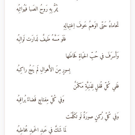
يَمُرُّ بِهِ رَوحُ الصَبا فَيُواثِبُه
تَحاماهُ حَتّى الوَهمُ خَوفَ اِغتِيالِهِ
فَلَو مَسَّهُ طَيفٌ لَدارَت لَوالِبُه
وَأَسرَفَ في حُبِّ الحَياةِ فَحاطَها
بِسورٍ مِنَ الأَهوالِ لَم يَنجُ راكِبُه
فَفي كُلِّ قُفلٍ لِلمَنِيَّةِ مَكمَنٌ
وَفي كُلِّ مِفتاحٍ قَضاءٌ يُراقِبُه
وَفي كُلِّ رُكنٍ صورَةٌ لَو تَكَلَّمَت
لَما شَكَّ في عَبدِ الحَميدِ مُخاطِبُه