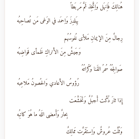
هُنالِكَ فَاِنهَل وَاِتَّخِذ ثَمَّ مَربَطاً
بِيَلدِزَ وَاِحمَد في الوَغى مَن تُصاحِبُه
رِجالٌ مِنَ الإيمانِ مَلأى نُفوسُهُم
وَجَيشٌ مِنَ الأَتراكِ ظَمأى قَواضِبُه
صَوالِجُهُ سُمرُ القَنا وَكُراتُهُ
رُؤوسُ الأَعادي وَالحُصونُ مَلاعِبُه
إِذا ثارَ دُكَّت أَجبُلٌ وَتَخَشَّعَت
بِحارٌ وَأَمضى اللَهُ ما هُوَ كاتِبُه
وَثُلَّت عُروشٌ وَاِستَقَرَّت مَمالِكٌ