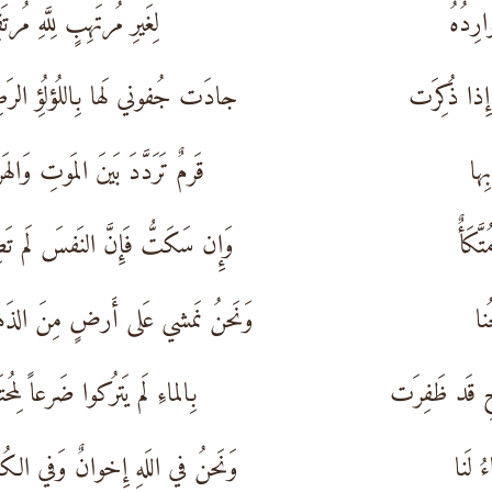
رِدُهُ
لِغَيرِ مُرتَهِبٍ لِلَّهِ مُرت
ِذا ذُكِرَت
جادَت جُفوني لَها بِاللُؤلُؤِ الرَ
ِها
قَرمٌ تَرَدَّدَ بَينَ المَوتِ وَاله
َكَأٌ
وَإِن سَكَتُّ فَإِنَّ النَفسَ لَم تَ
نا
وَنَحنُ نَمشي عَلى أَرضٍ مِنَ الذَ
جِ قَد ظَفِرَت
بِالماءِ لَم يَترُكوا ضَرعاً لِمُحت
 لَنا
وَنَحنُ في اللَهِ إِخوانٌ وَفي الكُ