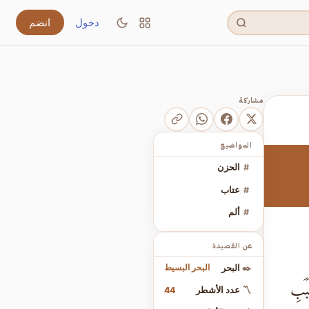
دخول
انضم
مشاركة
المواضيع
#
الحزن
#
عتاب
#
ألم
عن القصيدة
البحر البسيط
✒️
البحر
بَبِ
44
〽️
عدد الأشطر