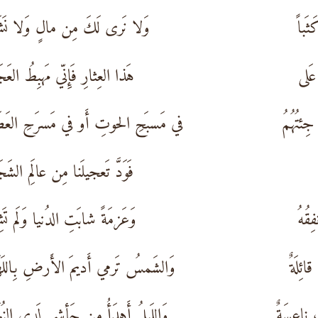
ثَباً
وَلا نَرى لَكَ مِن مالٍ وَلا نَ
عَلى
هَذا العِثارِ فَإِنّي مَهبِطُ العَ
ِئتُهُمُ
في مَسبَحِ الحوتِ أَو في مَسرَحِ العَط
فَوَدَّ تَعجيلَنا مِن عالَمِ الشَ
ِقُهُ
وَعَزمَةً شابَتِ الدُنيا وَلَم تَ
ئِلَةٌ
وَالشَمسُ تَرمي أَديمَ الأَرضِ بِاللَ
 ناعِسَةٌ
وَاللَيلُ أَهدَأُ مِن جَأشي لَدى النُ