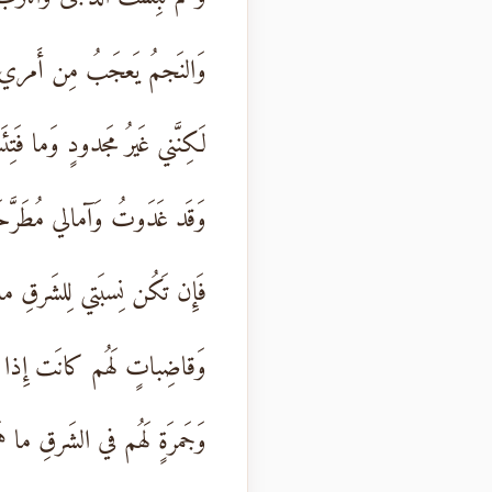
وَالنَجمُ يَعجَبُ مِن أَمري 
لَكِنَّني غَيرُ مَجدودٍ وَما فَتِ
وَقَد غَدَوتُ وَآمالي مُطَرَّحَ
فَإِن تَكُن نِسبَتي لِلشَرقِ مان
وَقاضِباتٍ لَهُم كانَت إِذا 
وَجَمرَةٍ لَهُم في الشَرقِ ما ه