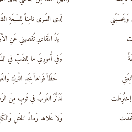
وَيَحسَبُني
لَدى السُرى ثامِناً لِلسَبعَةِ الشُ
ئَت
يَدُ المَقاديرِ تُقصيني عَنِ الأَ
ةٌ
وَفي أُمورِيَ ما لِلضَبِّ في الذَ
ِعَتي
حَظّاً فَواهاً لِمَجدِ التُركِ وَالع
اِختُرِطَت
تَدَثَّرَ الغَربُ في ثَوبٍ مِنَ الرَ
َمَدَت
وَلا عَلاها رَمادُ الخَتلِ وَالكَ