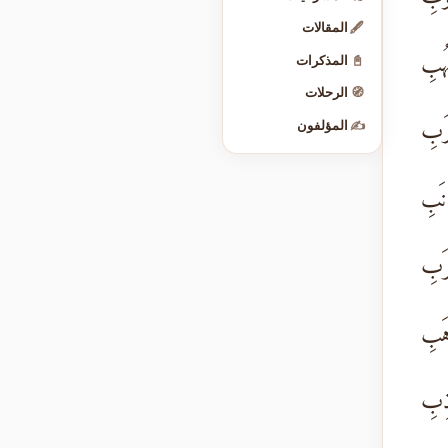
🖋️
المقالات
هُبِ
📓
المذكرات
🧭
الرحلات
رَبِ
✍️
المؤلفون
نَبِ
َرَبِ
هَبِ
ذِبِ