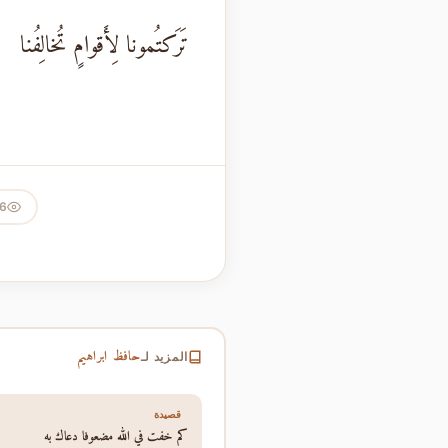
تَرَكتُمونا لِأَقوامٍ تُخالِفُنا
26
حافظ ابراهيم
المزيد لـ
قصيدة
كم خفت في الله مضعوفا دعاك به