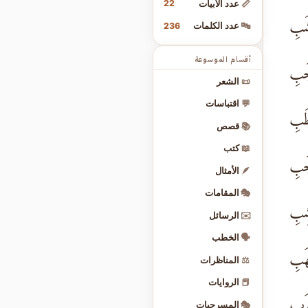
22
📏
عدد الأبيات
شَبِ
236
🔤
عدد الكلمات
أقسام الموسوعة
جَبِ
📜
الشعر
💬
اقتباسات
َبِ
📚
قصص
📖
كتب
جَبِ
🪶
الأمثال
🎭
المقامات
شِبِ
✉️
الرسائل
🗣️
الخطب
هَبِ
⚖️
المناظرات
📕
الروايات
وَبِ
🎭
المسرحيات