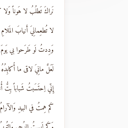
نَراكَ تَطلُبُ لا هَوناً وَلا كَ
لا تُطعِمانِيَ أَنيابَ المَلامِ 
وَدِدتُ لَو طَرَحوا بي يَومَ ج
لَعَلَّ مانِيَ لاقى ما أُكابِدُهُ
إِنّي اِحتَسَبتُ شَباباً بِتُّ أُنف
كَم هِمتُ في البيدِ وَالآرامُ قا
وَكَم لَبِستُ الدُجى وَالتُربُ