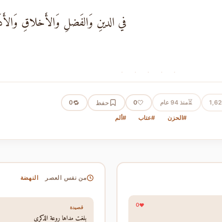
في الدينِ وَالفَضلِ وَالأَخلاقِ وَالأَ
· · · · ·
⏳
1,6
منذ 94 عام
🤍
حفظ
🔁
0
0
#الحزن
#عتاب
#ألم
النهضة
من نفس العصر
0
قصيدة
بلغت مداها روعة الذكرى