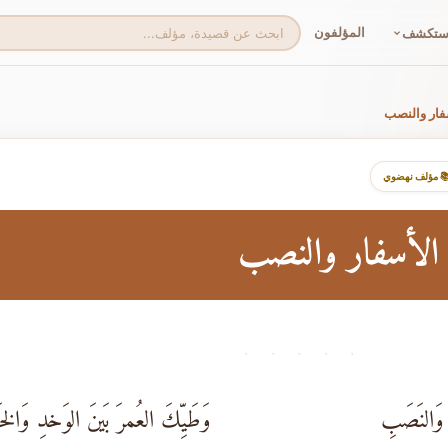
المؤلفون
ستكشف
فار والنصب
 مؤلف نهضوي
الأسفار والنصب
· · · · ·
وَالنَصَبِ
وَطَيِّكَ العُمرَ بَينَ الوَخدِ وَالخَ