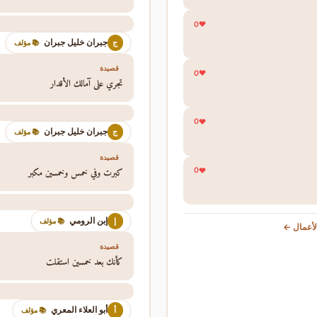
0
جبران خليل جبران
ج
📚 مؤلف
قصيدة
0
تجري على آمالك الأقدار
0
جبران خليل جبران
ج
📚 مؤلف
قصيدة
كبرت وفي خمس وخمسين مكبر
0
إبن الرومي
إ
📚 مؤلف
أعمال ←
قصيدة
كأنك بعد خمسين استقلت
أبو العلاء المعري
أ
📚 مؤلف