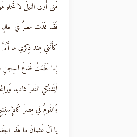
مَتى أَرى النيلَ لا تَحلو مَوا
فَقَد غَدَت مِصرُ في حالٍ إ
كَأَنَّني عِندَ ذِكري ما أَلَمَّ ب
إِذا نَطَقتُ فَقاعُ السِجنِ مُتّ
أَيَشتَكي الفَقرَ غادينا وَرائِحُ
وَالقَومُ في مِصرَ كَالإِسفِن
يا آلَ عُثمانَ ما هَذا الجَفاءُ