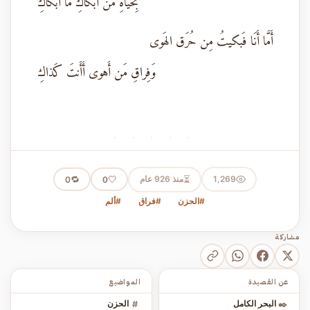
بِحَياةِ مَن أَبكاكِ ما أَبكاكِ
أَمَّا أَنَا فَبكيتُ مِن حُرَق الهَوى
وَفِراقِ مَن أَهوى أَأَنتَ كَذاكِ
· · · · ·
⏳
1,269
منذ 926 عام
🤍
🔁
0
0
#الحزن
#فراق
#ألم
مشاركة
عن القصيدة
المواضيع
✒️
البحر الكامل
#
الحزن