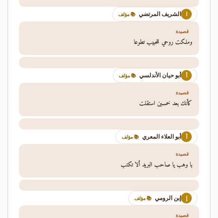
الشريف المرتضي
ا
📚 مؤلف
قصيدة
وملكت روحي للحبيب تطوعا
أبو حيان الأندلسي
أ
📚 مؤلف
قصيدة
كأنك بعد خمسين استقلت
أبو العلاء المعري
أ
📚 مؤلف
قصيدة
يا وهب يا صاحب البريد ألا تكتب
إبن الرومي
إ
📚 مؤلف
قصيدة