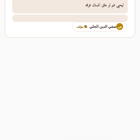
ليحيى فم لو علق المسك فوقه
صفي الدين الحلي
ص
📚 مؤلف