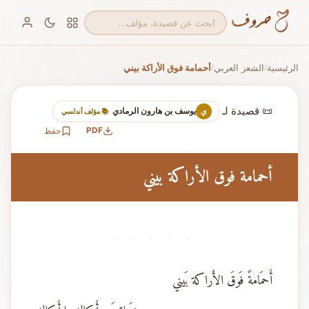
الرئيسية
الشعر العربي
أحمامة فوق الأراكة بيني
/
/
📜 قصيدة لـ
يوسف بن هارون الرمادي
ي
📚 مؤلف أندلسي
PDF
حفظ
أحمامة فوق الأراكة بيني
· · · · ·
أَحمَامةً فَوقَ الأَراكة بَيني