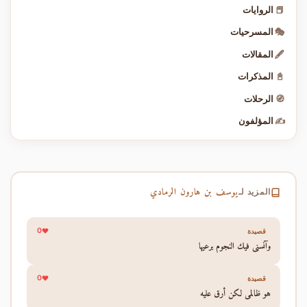
📕
الروايات
🎭
المسرحيات
🖋️
المقالات
📓
المذكرات
🧭
الرحلات
✍️
المؤلفون
يوسف بن هارون الرمادي
المزيد لـ
0
قصيدة
وآنسني فيك النجوم برعيها
0
قصيدة
هو ظالمي لكن أرق عليه