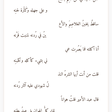
و على جهله وكَثْرة لحنِه
ساقطٌ يخبنُ الغلاصِمَ والأع
ينُ في رُدنه لمنبت قَرْنه
أنا آكلته فما بَصُرت عي
ني بشيء كأكله وكخبنِه
قلت من أنت أيها الشرهُ النذ
لُ شهودي عليه آثار رُدنه
قال عبد الأمير قلتُ هواناً
لك كلُّ الهوان بل عبدُ بطنه