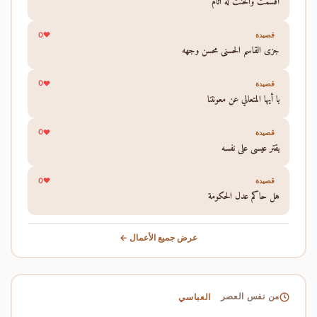
أقسمت والحنث له آثام
0
قصيدة
جزى القاسم الحسنى محسن وجهه
0
قصيدة
يا أيها المتعالي عن معونتنا
0
قصيدة
يقتر عيسى على نفسه
0
قصيدة
هل حاكم عدل الحكومة
عرض جميع الأعمال ←
العباسي
من نفس العصر