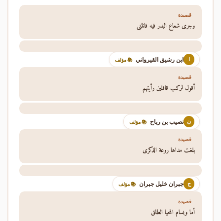
قصيدة
وجرى شعاع البدر فيه فانثنى
ابن رشيق القيرواني
ا
📚 مؤلف
قصيدة
أقول لركب قافلين رأيتهم
نصيب بن رباح
ن
📚 مؤلف
قصيدة
بلغت مداها روعة الذكرى
جبران خليل جبران
ج
📚 مؤلف
قصيدة
أما وبسام المحيا الطلق