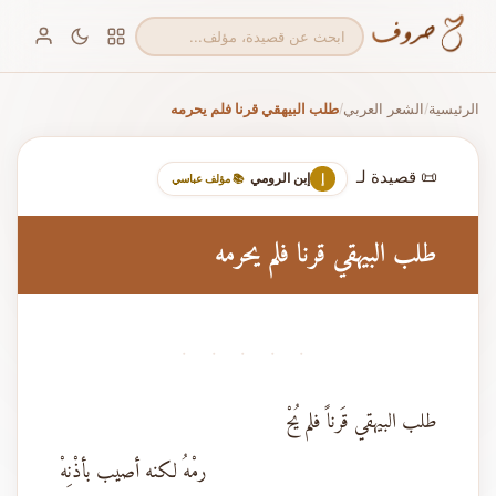
الرئيسية
الشعر العربي
طلب البيهقي قرنا فلم يحرمه
/
/
📜 قصيدة لـ
إبن الرومي
إ
📚 مؤلف عباسي
طلب البيهقي قرنا فلم يحرمه
· · · · ·
طلب البيهقي قَرناً فلم يُحْ
رمْهُ لكنه أصيب بأذْنِهْ