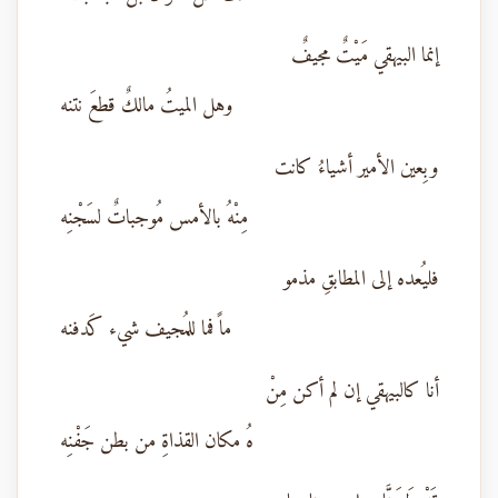
إنما البيهقي مَيْتٌ مجيفٌ
وهل الميتُ مالكٌ قطعَ نتنه
وبِعين الأمير أشياءُ كانت
مِنْهُ بالأمس مُوجباتٌ لسَجْنِه
فليُعده إلى المطابقِ مذمو
ماً فما للمُجيف شيء كَدفنه
أنا كالبيهقي إن لم أكن مِنْ
هُ مكان القذاةِ من بطن جَفْنِه