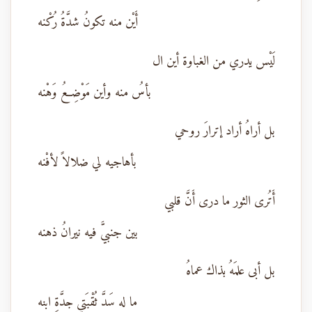
أَيْن منه تكونُ شدَّةُ رُكْنه
لَيْس يدري من الغباوة أين ال
بأسُ منه وأين مَوْضِعُ وَهْنه
بل أراهُ أراد إترارَ روحي
بأهاجيه لي ضلالاً لأفْنه
أَتُرى الثور ما درى أَنَّ قلبي
بين جنبيَّ فيه نيرانُ ذهنه
بل أبى علمَهُ بذاك عماهُ
ما له سَدَّ ثُقْبَتي جدَّةِ ابنه