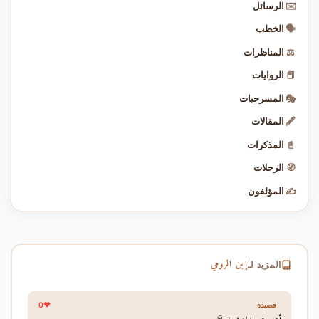
✉️
الرسائل
🗣️
الخطب
⚖️
المناظرات
📕
الروايات
🎭
المسرحيات
🖋️
المقالات
📓
المذكرات
🧭
الرحلات
✍️
المؤلفون
إبن الرومي
المزيد لـ
0
قصيدة