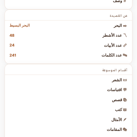
#
وصف
عن القصيدة
البحر البسيط
✒️
البحر
48
〽️
عدد الأشطر
24
📏
عدد الأبيات
241
🔤
عدد الكلمات
أقسام الموسوعة
📜
الشعر
💬
اقتباسات
📚
قصص
📖
كتب
🪶
الأمثال
🎭
المقامات