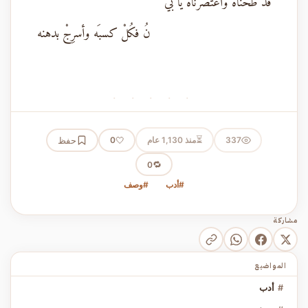
قَدْ طَحَنَّاه واعتصرناه يا بي
نُ فكُلْ كسبَه وأسرِجْ بدهنه
· · · · ·
⏳
337
منذ 1,130 عام
🤍
حفظ
0
🔁
0
#أدب
#وصف
مشاركة
المواضيع
#
أدب