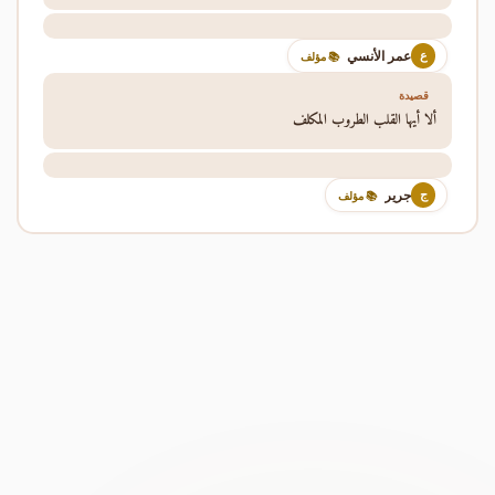
عمر الأنسي
ع
📚 مؤلف
قصيدة
ألا أيها القلب الطروب المكلف
جرير
ج
📚 مؤلف