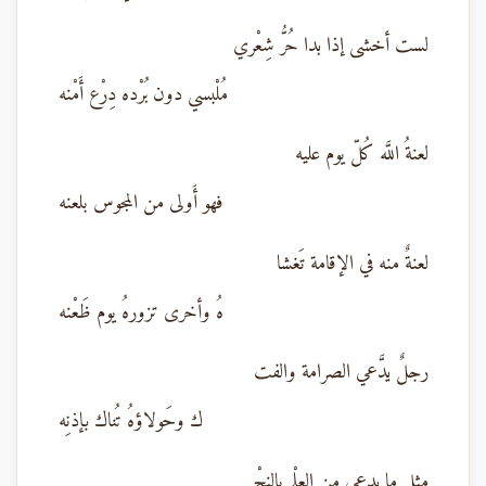
لست أخشى إذا بدا حُرُّ شِعْري
مُلْبسي دون بُرْده دِرْع أَمْنه
لعنةُ اللَّه كُلّ يوم عليه
فهو أَولى من المجوس بلعنه
لعنةٌ منه في الإقامة تَغشا
هُ وأخرى تزورهُ يوم ظَعْنه
رجلٌ يدَّعي الصرامة والفت
ك وحَولاؤهُ تُناك بإذنِه
مثل ما يدعي من العِلْم بالنحْ