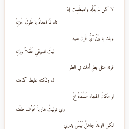
لا كمن لم يَنَلْه واصطُلِمت إذ
ناه لمّا ابتغاهُ يا طُولَ حُزنِهْ
ويك يا بيْنُ أيُّ قَرن عليه
ليتَ للبيهقي عَقْلاً بوزنِه
قرنه مثل بظرِ أمك في الطو
ل ولكنه غليظ كذهنه
لو مكانَ الهجاء سَدَّدَهْ نَحْ
وي توليتُ هارباً خَوْف طعْنه
لكنِ الوغدُ جاهلٌ لَيْسَ يدري