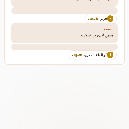
جرير
ج
📚 مؤلف
قصيدة
جسمي أودى مر السنين به
أبو العلاء المعري
أ
📚 مؤلف