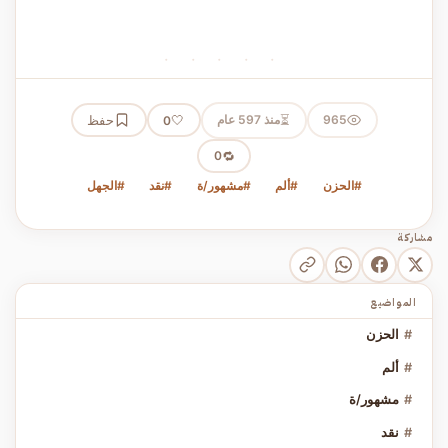
· · · · ·
⏳
965
منذ 597 عام
🤍
حفظ
0
🔁
0
#الحزن
#ألم
#مشهور/ة
#نقد
#الجهل
مشاركة
المواضيع
#
الحزن
#
ألم
#
مشهور/ة
#
نقد