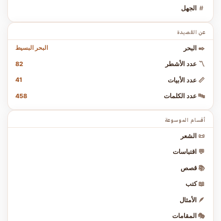
#
الجهل
عن القصيدة
البحر البسيط
✒️
البحر
82
〽️
عدد الأشطر
41
📏
عدد الأبيات
458
🔤
عدد الكلمات
أقسام الموسوعة
📜
الشعر
💬
اقتباسات
📚
قصص
📖
كتب
🪶
الأمثال
🎭
المقامات