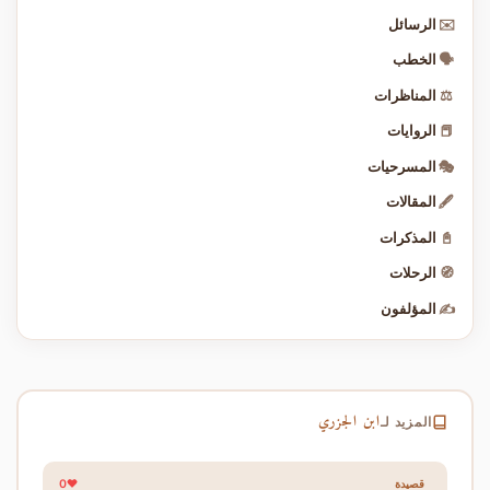
✉️
الرسائل
🗣️
الخطب
⚖️
المناظرات
📕
الروايات
🎭
المسرحيات
🖋️
المقالات
📓
المذكرات
🧭
الرحلات
✍️
المؤلفون
ابن الجزري
المزيد لـ
0
قصيدة