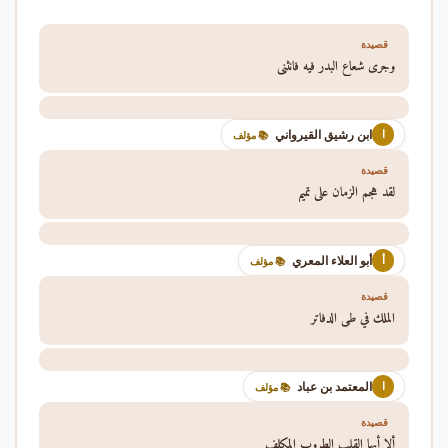
قصيدة
وجرى شعاع البدر فيه فانثنى
ابن رشيق القيرواني
ا
📚 مؤلف
قصيدة
لقد هجم الزمان على تميم
أبو العلاء المعري
أ
📚 مؤلف
قصيدة
الملك في طي الدفاتر
المعتمد بن عباد
ا
📚 مؤلف
قصيدة
ألا أيها القلب الطروب المكلف