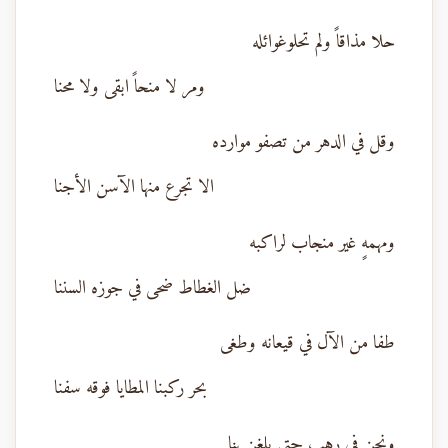
حلا مذاقاً ولم تحلوغوائله
ومر لا منحاً ابقى ولا محنا
وقل في الدهر من تصفو موارده
الا تجرع منها الآسن الأجنا
ومهمهٍ غير منجاب لراكبه
ضل الغطاط ضحى في جوزه السننا
طفا من الآل في قيعانه وطغى
بحر ركبنا المطايا فوقه سفنا
ونحن في رهب حتى بلغن بنا