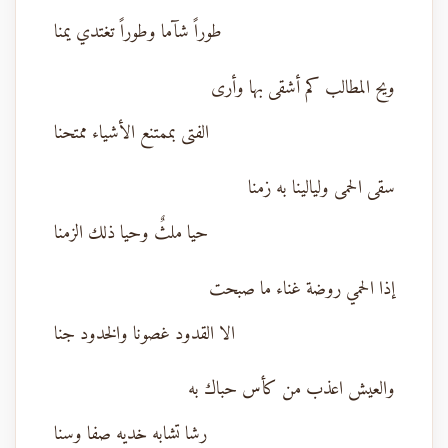
طوراً شآما وطوراً تغتدي يمنا
ويح المطالب كم أشقى بها وأرى
الفتى بممتنع الأشياء ممتحنا
سقى الحمى وليالينا به زمنا
حيا ملثٌ وحيا ذلك الزمنا
إذا الحمي روضة غناء ما صبحت
الا القدود غصونا والخدود جنا
والعيش اعذب من كأس حباك به
رشا تشابه خديه صفا وسنا