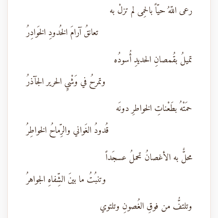
رعى اللّهُ حيّاً بالحِمى لم تزلْ به
تعانقُ آرامَ الخُدودِ الخَوادِرُ
تميلُ بقُمصانِ الحديدِ أُسودُه
وتمرحُ في وَشْيِ الحرير الجآذرُ
حمَتْهُ بطَعْناتِ الخواطرِ دونَه
قُدودُ الغَواني والرِّماحُ الخواطِرُ
محلٌّ به الأغصانُ تحملُ عسجَداً
وتنبُتُ ما بينَ الشِّفاهِ الجواهرُ
وتلتفُّ من فوقِ الغُصونِ وتلتوي