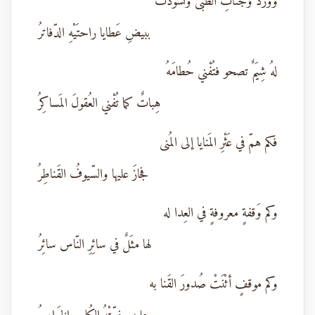
وورّدَ وجْناتِ الظُّبى وتسوّدَتْ
ببيضِ عَطايا راحتَيْهِ الدّفاترُ
لهُ شِيَمٌ تصحو فتُفْني حُطامَهُ
هِباتٌ كما تُفْني العُقولَ المَساكِرُ
فكم همّ في عَثْرِ المَنايا إلى المُنى
فجازَ عليها والسّيوفُ القَناطِرُ
وكم وَقفةٍ معروفةٍ في العِدا له
لها مثَلٌ في سائِرِ النّاس سائِرُ
وكم موقفٍ أثْنَتْ صُدورَ القَنا به