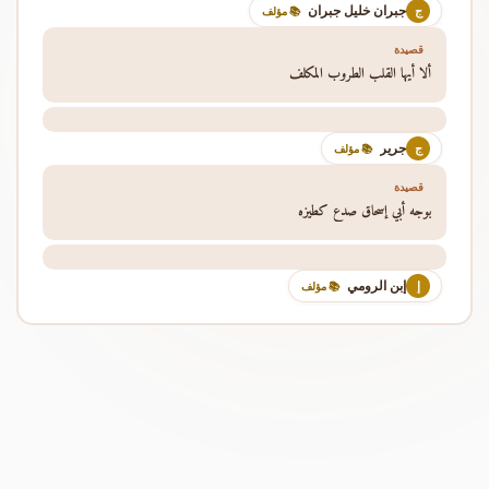
جبران خليل جبران
ج
📚 مؤلف
قصيدة
ألا أيها القلب الطروب المكلف
جرير
ج
📚 مؤلف
قصيدة
بوجه أبي إسحاق صدع كطيزه
إبن الرومي
إ
📚 مؤلف