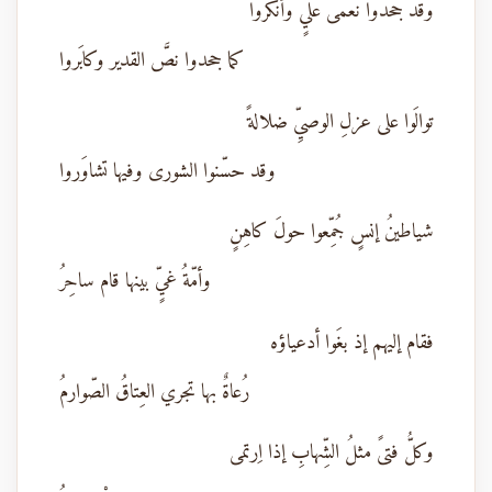
وقد جحدوا نُعمى عليٍّ وأنكروا
كما جحدوا نصَّ القدير وكابَروا
توالَوا على عزلِ الوصيِّ ضلالةً
وقد حسّنوا الشورى وفيها تشاوَروا
شياطينُ إنسٍ جُمِّعوا حولَ كاهِنٍ
وأمّةُ غيٍّ بينها قام ساحِرُ
فقام إليهم إذ بغَوا أدعياؤه
رُعاةٌ بها تجري العِتاقُ الصّوارمُ
وكلُّ فتىً مثلُ الشِّهابِ إذا اِرتمى