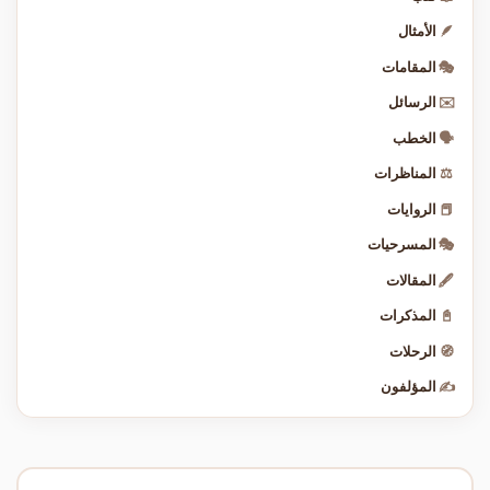
🪶
الأمثال
🎭
المقامات
✉️
الرسائل
🗣️
الخطب
⚖️
المناظرات
📕
الروايات
🎭
المسرحيات
🖋️
المقالات
📓
المذكرات
🧭
الرحلات
✍️
المؤلفون