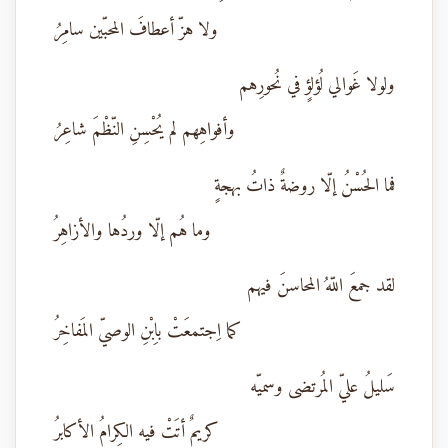
ولا هزّ أعطافَ المحبّين سامِرُ
ولولا غَوالي لُؤلؤٍ في نُحورِهم
وأفواهِهم لم يُحْسِنِ النّظْمَ شاعِرُ
فما الحُسْنُ إلّا روضةٌ ذاتُ بهجةٍ
وما هُم إلّا وردُها والأزاهِرُ
لقد جمعَ اللّهُ المحاسنَ فيهم
كما اِجتمعَتْ باِبْنِ الوصيّ المَفاخِرُ
سَليلُ عليّ المُرتضى وسميّه
كريمٌ أتَتْ فيه الكِرامُ الأكابرُ