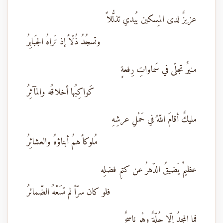
عزيزٌ لدى المِسكين يُبدي تذلُّلاً
وتسجُدُ ذُلّاً إذ تَراهُ الجَبابِرُ
منيرٌ تجلّى في سَماواتِ رِفعةٍ
كَواكِبُها أخلاقُه والمآثِرُ
مليكٌ أقامَ اللّهُ في حَمْلِ عرشِهِ
مُلوكاً همُ أبناؤهُ والعشائِرُ
عظيمٌ يَضيقُ الدّهرُ عن كتمِ فضلِه
فلو كان سرّاً لم تسَعْهُ الضّمائرُ
فما المجدُ إلّا حُلّةٌ وهْو ناسجٌ