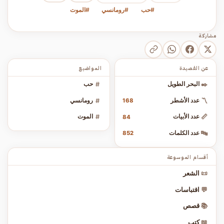
#حب
#رومانسي
#الموت
مشاركة
عن القصيدة
المواضيع
✒️
البحر الطويل
#
حب
〽️
عدد الأشطر
#
رومانسي
168
📏
عدد الأبيات
#
الموت
84
🔤
عدد الكلمات
852
أقسام الموسوعة
📜
الشعر
💬
اقتباسات
📚
قصص
📖
كتب