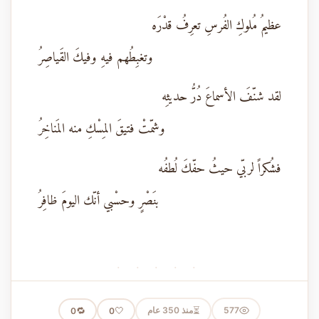
عظيمُ مُلوكِ الفُرسِ تعرِفُ قدْرَه
وتغبِطُهم فيهِ وفيكَ القَياصِرُ
لقد شنّفَ الأسماعَ دُرُّ حديثِه
وشمّتْ فتيقَ المِسْكِ منه المَناخِرُ
فشُكراً لربّي حيثُ حفّكَ لُطفُه
بنَصْرٍ وحسْبي أنّك اليومَ ظافِرُ
· · · · ·
⏳
577
منذ 350 عام
🤍
🔁
0
0