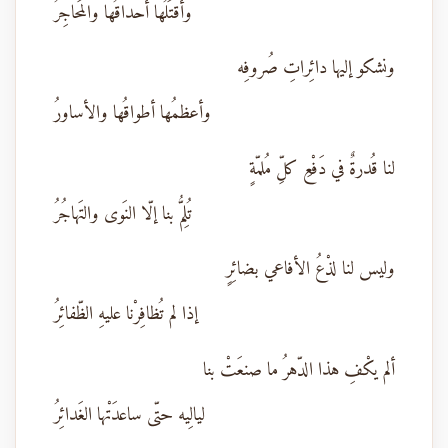
وأقتَلُها أحداقُها والمَحاجِرُ
ونشكو إليها دائِراتِ صُروفِه
وأعظمُها أطواقُها والأساورُ
لنا قُدرةٌ في دَفْعِ كلِّ مُلمّةٍ
تُلِمُّ بنا إلّا النَوى والتَهاجُرُ
وليس لنا لذْعُ الأفاعي بضائِرٍ
إذا لم تُظافِرْنا عليهِ الظّفائِرُ
ألم يكْفِ هذا الدّهرُ ما صنعَتْ بنا
ليالِيه حتّى ساعدَتْها الغَدائِرُ