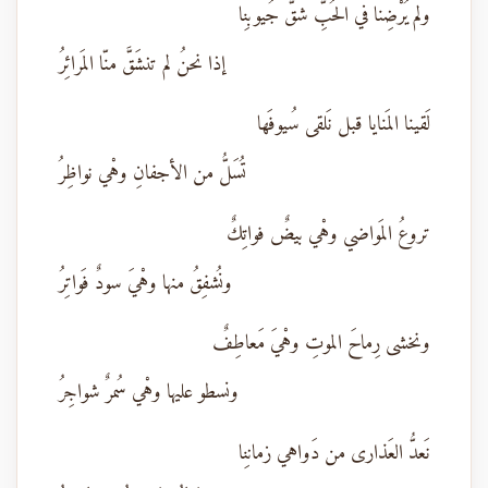
ولم يُرْضِنا في الحُبِّ شقُّ جُيوبِنا
إذا نحنُ لم تنشَقَّ منّا المَرائِرُ
لَقينا المَنايا قبل نَلقى سُيوفَها
تُسَلُّ من الأجفانِ وهْي نواظِرُ
تروعُ المَواضي وهْي بيضٌ فواتِكٌ
ونُشفِقُ منها وهْيَ سودٌ فَواتِرُ
ونخشى رِماحَ الموتِ وهْيَ مَعاطِفٌ
ونسطو عليها وهْي سُمرٌ شواجِرُ
نَعدُّ العَذارى من دَواهي زمانِنا