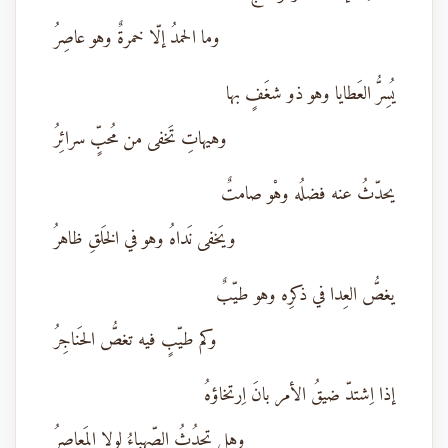
وما الحمدُ إلّا خمرةٌ وهو عاصِرُ
يُسِرُّ العَطايا وهو ذو شغَفٍ بها
وهيهاتِ تَخفى من مُحبٍّ سرائِرُ
يحدّثُ عنه فضلُه وهْو صامتٌ
ويَخفى نَداهُ وهو في الخَلقِ ظاهرُ
يغصُّ العِدا في ذكرِه وهو طيّبٌ
وكم طيّبٍ فيه تغصُّ الحَناجِرُ
إذا اِشتدّ ضيقُ الأمر بانَ اِرتخاؤهُ
وهل تحدُثُ الصّهباءُ لولا المَعاصرُ