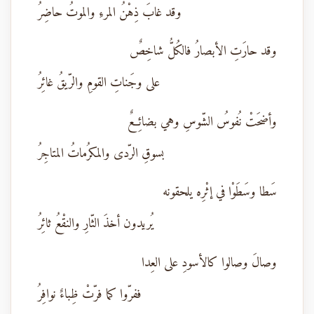
وقد غابَ ذِهْنُ المرءِ والموتُ حاضِرُ
وقد حارَتِ الأبصارُ فالكُلُّ شاخِصٌ
على وجَناتِ القومِ والرّيقُ غائِرُ
وأضحَتْ نُفوسُ الشّوسِ وهي بضائِعٌ
بسوقِ الرّدى والمكرُماتُ المتاجِرُ
سَطا وسَطَوْا في إثْرِه يلحقونه
يُريدون أخذَ الثّارِ والنقْعُ ثائِرُ
وصالَ وصالوا كالأسودِ على العِدا
ففرّوا كما فرّتْ ظِباءٌ نوافِرُ