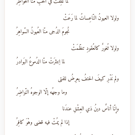
لما علِقَتْ في الحبِّ منّا الخَواطِرُ
ولولا العيونُ النّاعِساتُ لما رَعَتْ
نُجومَ الدُجى منّا العُيونُ السّواهِرُ
ولولا ثُغورٌ كالعُقودِ تنظّمَتْ
لما اِنتثرَتْ منّا الدُموعُ البَوادرُ
ولم نَدْرِ كيفَ الحتفُ يعرِضُ للفتى
وما وجهُه إلّا الوجوهُ النّواضِرُ
وإنّا أناسٌ دينُ ذي العِشْقِ عندَنا
إذا لم يمُتْ فيه قضى وهْوَ كافِرُ