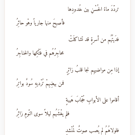
تردّدَ ماءُ الحُسْنِ بين خُدودِها
فأصبحَ منها جارياً وهْو حائِرُ
فدَيتُهُم من أسرةٍ قد تشاكلَتْ
محاجِرُهُم في فَتْكِها والخناجِرُ
إذا مِن مواضيهِم نجا قلبُ زائِرٍ
فمن بيضِهِمْ تُرْديهِ سُودٌ بواتِرُ
أقاموا على الأبوابِ حُجّابَ هَيبةٍ
فلم يغْشَهُم ليلاً سوى النّومِ زائِرُ
فلولاهُمُ لم يُصب صوتٌ لمُنْشدٍ