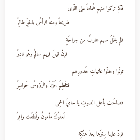
فكم تركوا منهم هُماماً على الثّرى
طريحاً ومنهُ الرأسُ بالجوِّ طائِرُ
فلم يخْلُ منهم هاربٌ من جراحَةٍ
فإنْ قيلَ فيهم سالِمٌ وهْو نادِرُ
تولّوا وخلّوا غانياتِ خُدورِهم
فتلْطِمُ حُزْناً والرّؤوسُ حَواسِرُ
فصاحَت بأعلى الصوتِ يا حاميَ الحِمى
لَعفوُكَ مأمونٌ ولُطفُك وافِرُ
فردّ عليها سِترَها بعدَ هتْكِه