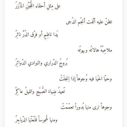
على مِثلِ أحقاءِ اللُّجَيْنِ المآزرُ
تظنّ عليه ألّفت أنجُم الدُجى
يَدا ناظِمٍ أو فرّق الدُرَّ ناثِرُ
ملاعِبُهُ هالاتُه وبيوتُه
بُروجُ الدّراري والنوادي الدّوائِرُ
وحيّا الحَيا فيه وُجوهاً إذا اِنجلَتْ
تُعيدُ ضِياءَ الصُّبْحِ والليلُ عاكِرُ
وجوهاً ترى منها بُدوراً تعمّمَتْ
ومنها شُموساً قنّعَتْها الدّياجِرُ