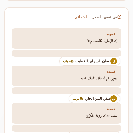
العثماني
من نفس العصر
قصيدة
إن الإمارة كالسماء وإنما
لسان الدين ابن الخطيب
ل
📚 مؤلف
قصيدة
ليحيى فم لو علق المسك فوقه
صفي الدين الحلي
ص
📚 مؤلف
قصيدة
بلغت مداها روعة الذكرى