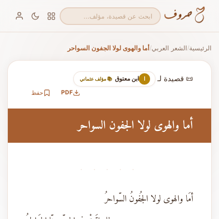
الرئيسية
الشعر العربي
أما والهوى لولا الجفون السواحر
/
/
📜 قصيدة لـ
ابن معتوق
ا
📚 مؤلف عثماني
PDF
حفظ
أما والهوى لولا الجفون السواحر
· · · · ·
أمَا والهوى لولا الجُفونُ السّواحرُ