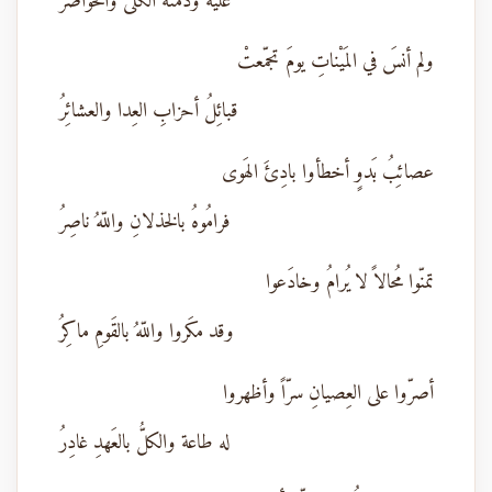
عليه وذمّتْهُ الكُلى والخَواصرُ
ولم أنسَ في المَيْناتِ يومَ تجمّعتْ
قبائِلُ أحزابِ العِدا والعشائِرُ
عصائِبُ بَدوٍ أخطأوا بادِئَ الهَوى
فرامُوهُ بالخذلانِ واللّهُ ناصِرُ
تمنّوا مُحالاً لا يُرامُ وخادَعوا
وقد مكَروا واللّهُ بالقَومِ ماكِرُ
أصرّوا على العِصيانِ سرّاً وأظهروا
له طاعة والكلُّ بالعَهدِ غادِرُ