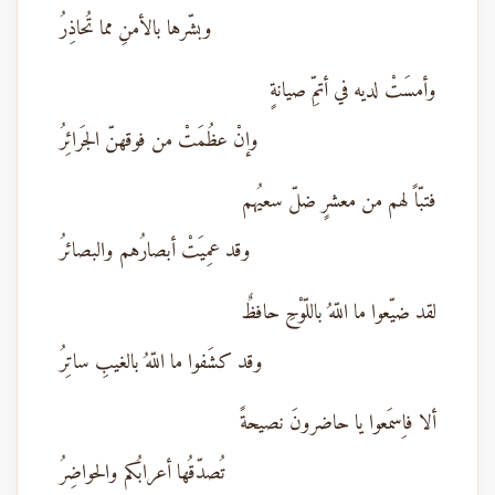
وبشّرها بالأمنِ مما تُحاذِرُ
وأمسَتْ لديه في أتمِّ صيانةٍ
وإنْ عظُمَتْ من فوقهنّ الجَرائِرُ
فتبّاً لهم من معشرٍ ضلّ سعيُهم
وقد عمِيَتْ أبصارُهم والبصائرُ
لقد ضيّعوا ما اللّهُ باللّوْحِ حافظٌ
وقد كشَفوا ما اللّهُ بالغيبِ ساتِرُ
ألا فاِسمَعوا يا حاضرونَ نصيحةً
تُصدّقُها أعرابُكم والحواضِرُ