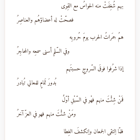
بهم شُغِفَتْ منه الحواسُ مع القِوى
فصحّتْ له أعضاؤهُم والعناصِرُ
همُ جمَراتُ الحرب يومَ حُروبِه
وفي السّلمِ أسنى سمعِه والمحاجِرُ
إذا شرُفوا فوقَ السّروجِ حسبتَهم
بُدورَ تَمامٍ للمعالي تُبادرُ
فمَنْ شِئْتَ منهم فهْو في السّبْقِ أوّلٌ
ومَنْ شئْتَ منهم فهو في العزّ آخرُ
فلمّا اِلتقى الجمعان واِنكشفَ الغِطا