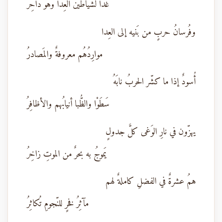
غدا لشياطين العِدا وهْو داحِرُ
وفُرسانُ حربٍ من بَنيه إلى العِدا
موارِدُهُم معروفةٌ والمَصادرُ
أُسودٌ إذا ما كشّر الحربُ نابَهُ
سَطَوْا والظُّبا أنيابُهم والأظافِرُ
يهزّون في نارِ الوَغى كلَّ جدولٍ
يَموجُ به بحرٌ من الموتِ زاخِرُ
همُ عشرةٌ في الفضلِ كاملةٌ لهم
مآثِرُ فخرٍ للنّجومِ تُكاثِرُ