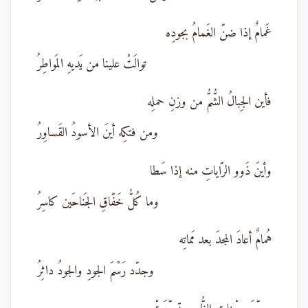
غَمامٌ إذا ضنّ الغَمامُ بجودِه
توالَتْ علينا من يَديهِ المَواطِرُ
فأين الجِبالُ الشُّمُّ من وزنِ حملِه
ومن فتكِه أينَ الأسودُ القَساوِرُ
وأينَ ذَوو الرّاياتِ منه إذا سَطا
وما كُلُّ خَفّاقِ الجَناحَين كاسِرُ
هُمامٌ أعادَ المجدَ بعد مَماتِه
وجدّد رَسْمَ الجودِ والجودُ داثِرُ