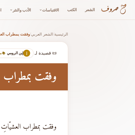
الشعر
الكتب
الاقتباسات
الأدب والنثر
ا
الرئيسية
الشعر العربي
وفقت بمطراب الع
/
/
📜 قصيدة لـ
إبن الرومي
إ
📚 م
وفقت بمطراب ا
وفقت بمطراب العشيّاتِ