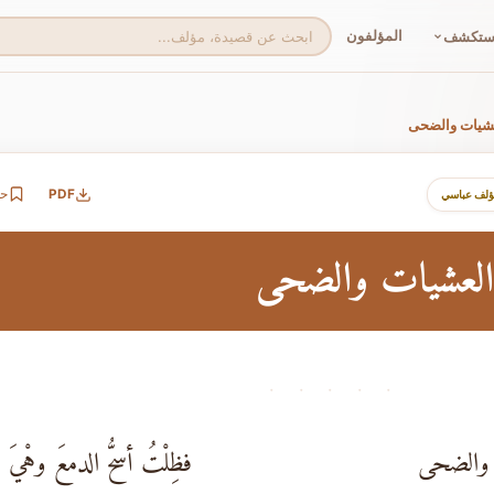
المؤلفون
ستكشف
شيات والضحى
PDF
ح
ؤلف عباسي
لعشيات والضحى
· · · · ·
 والضحى
فظِلْتُ أسحُّ الدمعَ وهْيَ ترن