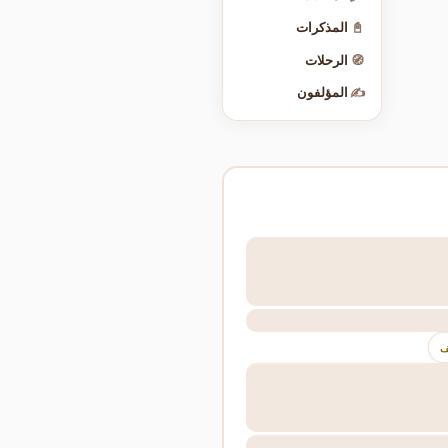
المذكرات
📓
الرحلات
🧭
المؤلفون
✍️
