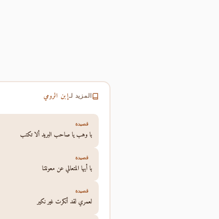
إبن الرومي
المزيد لـ
قصيدة
يا وهب يا صاحب البريد ألا تكتب
قصيدة
يا أيها المتعالي عن معونتنا
قصيدة
لعمري لقد أنكرت غير نكير