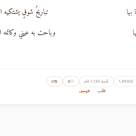
 بها
تباريحُ شوقٍ يشتكيه المُتي
ا
وباحت به عيني وكاتمه ال
· · · · ·
⏳
1,803
منذ 1,130 عام
🤍
🔁
0
0
#أدب
#وصف