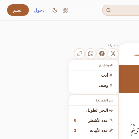
دخول
انضم
مشاركة
فظ
المواضيع
#
أدب
#
وصف
عن القصيدة
✒️
البحر الطويل
6
〽️
عدد الأشطر
َّمُ
3
📏
عدد الأبيات