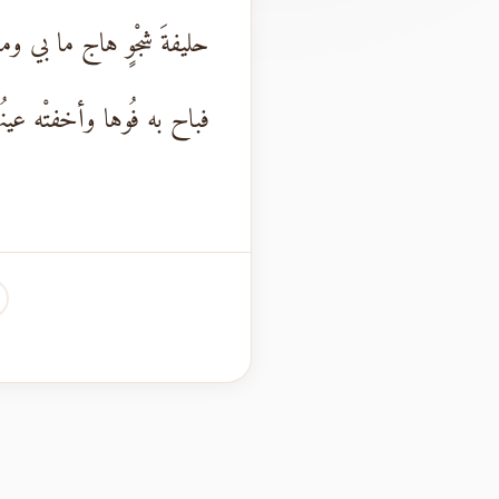
حليفةَ شجْوٍ هاج ما بي وما
فباح به فُوها وأخفتْه عينُه