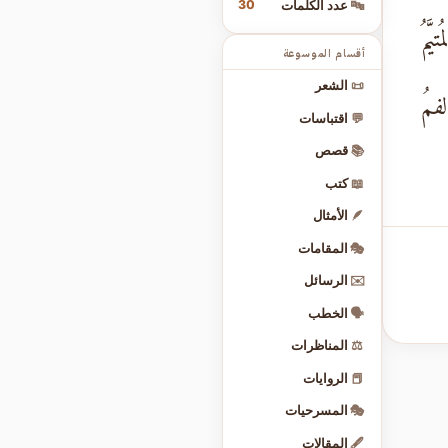
30
🔤
عدد الكلمات
َّمُ
أقسام الموسوعة
📜
الشعر
فمُ
💬
اقتباسات
📚
قصص
📖
كتب
🪶
الأمثال
🎭
المقامات
✉️
الرسائل
🗣️
الخطب
⚖️
المناظرات
📕
الروايات
🎭
المسرحيات
🖋️
المقالات