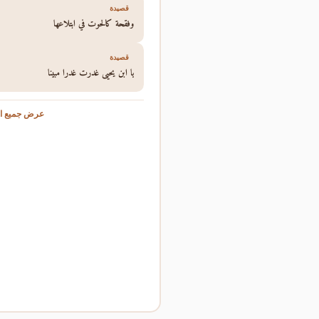
قصيدة
وفقحة كالحوت في ابتلاعها
قصيدة
يا ابن يحيى غدرت غدرا مبينا
عرض جميع ال