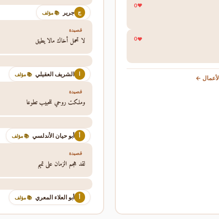
0
جرير
ج
📚 مؤلف
قصيدة
لا تحمل أخاك مالا يطيق
0
الشريف العقيلي
ا
📚 مؤلف
أعمال ←
قصيدة
وملكت روحي للحبيب تطوعا
أبو حيان الأندلسي
أ
📚 مؤلف
قصيدة
لقد هجم الزمان على تميم
أبو العلاء المعري
أ
📚 مؤلف