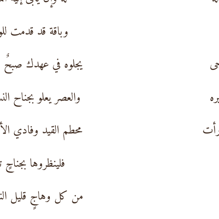
وباقة قد قدمت للو
جى
يجلوه في عهدك صبحٌ م
ره
والعصر يعلو بجناح الن
رأت
محطم القيد وفادي الأ
فلينظروها بجناحٍ ت
من كل وهاجٍ قليل الن