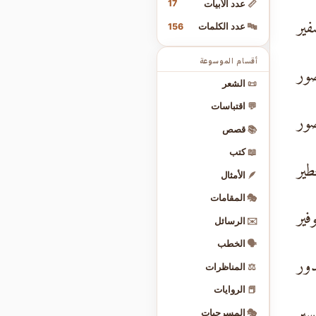
17
📏
عدد الأبيات
فير
156
🔤
عدد الكلمات
أقسام الموسوعة
صور
📜
الشعر
💬
اقتباسات
صور
📚
قصص
📖
كتب
طير
🪶
الأمثال
🎭
المقامات
فير
✉️
الرسائل
🗣️
الخطب
دور
⚖️
المناظرات
📕
الروايات
سير
🎭
المسرحيات