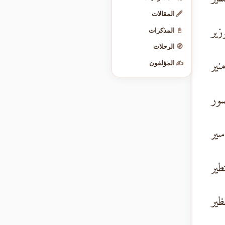
🖋️
المقالات
زير
📓
المذكرات
🧭
الرحلات
نير
✍️
المؤلفون
سور
سير
طير
ظير