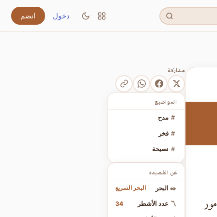
دخول
انضم
مشاركة
المواضيع
#
مدح
#
فخر
#
نصيحة
عن القصيدة
البحر السريع
✒️
البحر
مور
34
〽️
عدد الأشطر