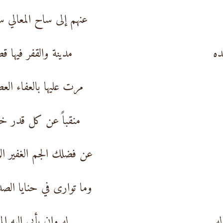
عنهم إلى ساح المعالي س
ده
مدينة والقفر فيها ق
مرت عليها بالعفاء الع
منقباً عن كل قدر خ
عن فضلك الجم الغفير الو
وما توارى في حنايا الص
ه
له وإن يأبى إليه الم