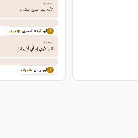
قصيدة
كأنك بعد خمسين استقلت
أبو العلاء المعري
أ
📚 مؤلف
قصيدة
قلت لأيري إذ أبي أن يرقدا
ابو نواس
ا
📚 مؤلف