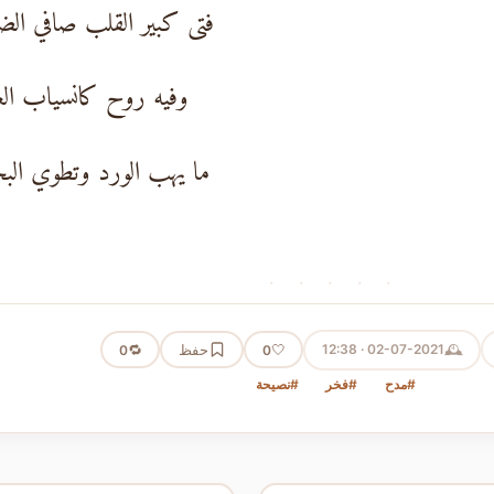
فتى كبير القلب صافي الض
وفيه روح كانسياب الغ
ما يهب الورد وتطوي الب
· · · · ·
🕰️
02-07-2021 · 12:38
🤍
حفظ
🔁
0
0
#مدح
#فخر
#نصيحة