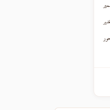
مير
دير
حور