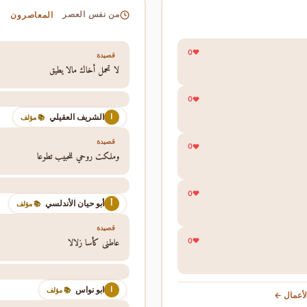
المعاصرون
من نفس العصر
0
قصيدة
لا تحمل أخاك مالا يطيق
0
الشريف العقيلي
ا
📚 مؤلف
قصيدة
0
وملكت روحي للحبيب تطوعا
0
أبو حيان الأندلسي
أ
📚 مؤلف
قصيدة
عاطني كأسا زلالا
0
ابو نواس
ا
📚 مؤلف
أعمال ←