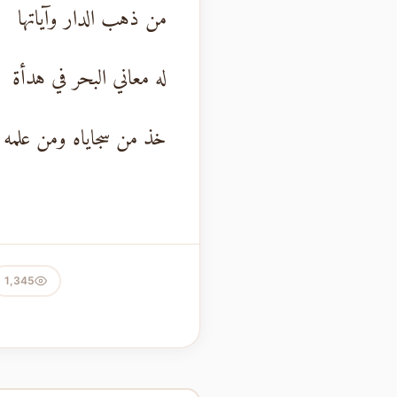
من ذهب الدار وآياتها
له معاني البحر في هدأة
خذ من سجاياه ومن علمه
1,345