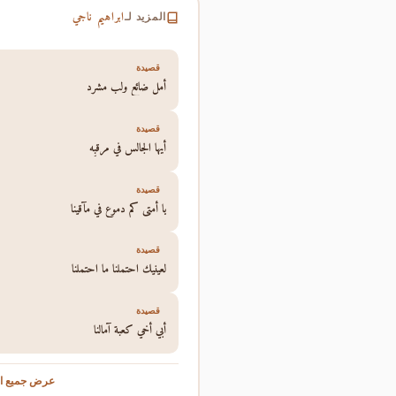
ابراهيم ناجي
المزيد لـ
قصيدة
أمل ضائع ولب مشرد
قصيدة
أيها الجالس في مرقبِه
قصيدة
يا أمتي كم دموع في مآقينا
قصيدة
لعينيك احتملنا ما احتملنا
قصيدة
أبي أخي كعبة آمالنا
عرض جميع ال