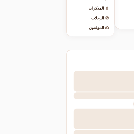
📓
المذكرات
🧭
الرحلات
✍️
المؤلفون