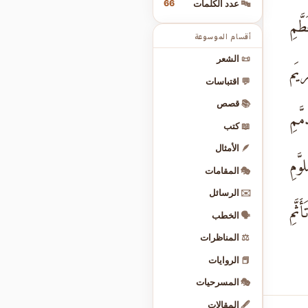
66
🔤
عدد الكلمات
َّمِ
أقسام الموسوعة
📜
الشعر
يَم
💬
اقتباسات
📚
قصص
َمِ
📖
كتب
🪶
الأمثال
َّمِ
🎭
المقامات
✉️
الرسائل
ثَّمِ
🗣️
الخطب
⚖️
المناظرات
📕
الروايات
🎭
المسرحيات
🖋️
المقالات