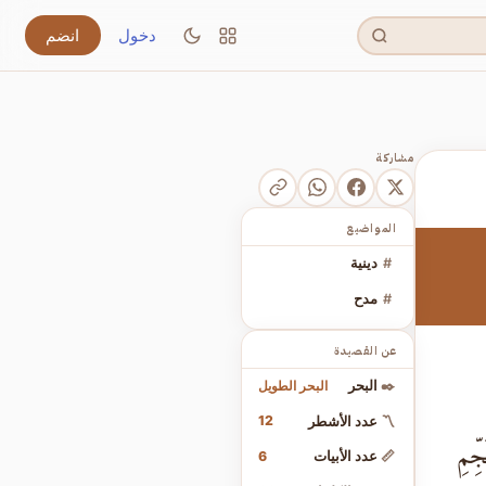
دخول
انضم
مشاركة
المواضيع
#
دينية
#
مدح
عن القصيدة
البحر الطويل
✒️
البحر
12
〽️
عدد الأشطر
ِّمِ
6
📏
عدد الأبيات