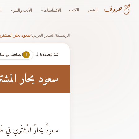
الشعر
الكتب
الاقتباسات
الأدب والنثر
ا
الرئيسية
الشعر العربي
سعود يحار المشتر
/
/
📜 قصيدة لـ
الصاحب بن عباد
ا
سعود يحار المشت
سعودٌ يحارُ المُشتَري في طَ