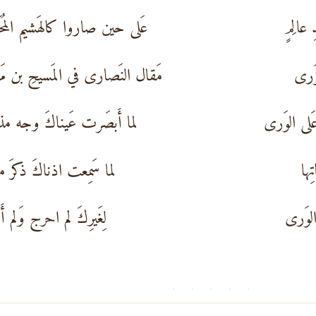
 عالِمٍ
عَلى حين صاروا كالهَشيم المُحَط
لوَرى
مَقال النَصارى في المَسيحِ بن مَر
َلى الوَرى
لما أَبصَرت عَيناكَ وجه مذمّ
ِها
لما سَمِعت اذناكَ ذكرَ ملو
 الوَرى
لِغَيرِكَ لم احرج وَلم أَتَأَ
· · · · ·