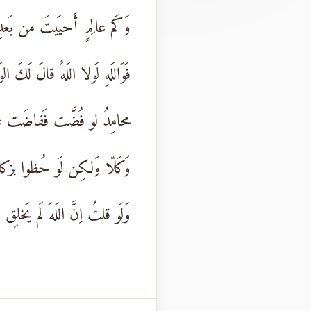
وَكَم عالِمٍ أَحيَيتَ من بَعدِ
فَوَاللَهِ لَولا اللَهُ قالَ لَكَ ا
محامِدُ لو فُضَّت فَفاضَت ع
وَكَلّا وَلكِن لَو حُظوا بزكات
وَلَو قلتُ اِنَّ اللَهَ لَم يَخلِق