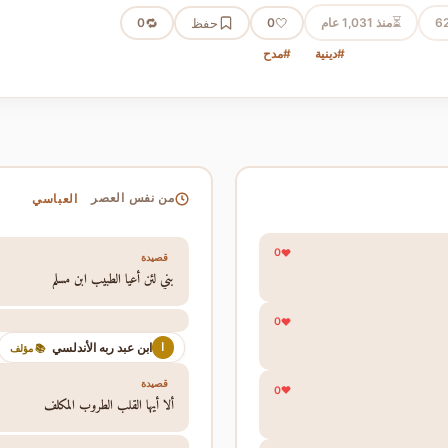
⏳
6
منذ 1,031 عام
🤍
حفظ
🔁
0
0
#دينية
#مدح
العباسي
من نفس العصر
0
قصيدة
بني لئن أعيا الطبيب ابن مسلم
0
ابن عبد ربه الأندلسي
ا
📚 مؤلف
قصيدة
0
ألا أيها القلب الطروب المكلف