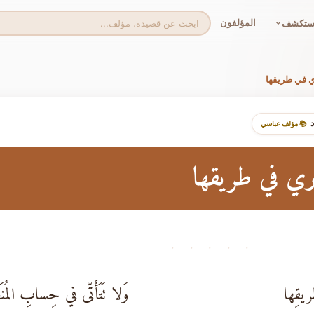
المؤلفون
ستكشف
ي في طريقها
📚 مؤلف عباسي
ري في طريقها
· · · · ·
ريقِها
وَلا تَتَأَتّى في حِسابِ المُنَج