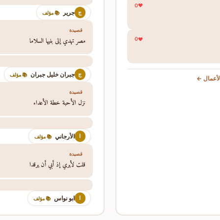
0
جرير
ج
📚 مؤلف
قصيدة
مصر تهدي إلى بنيها السلاما
0
جبران خليل جبران
ج
📚 مؤلف
أعمال ←
قصيدة
نزل الأحبة خطة الأعداء
الأرجاني
ا
📚 مؤلف
قصيدة
قلت لأيري إذ أبي أن يرقدا
ابو نواس
ا
📚 مؤلف