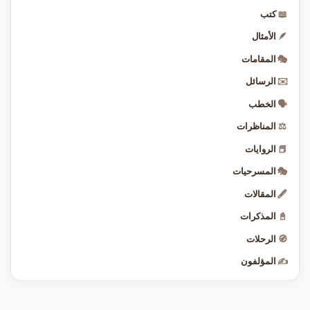
📖
كتب
🪶
الأمثال
🎭
المقامات
✉️
الرسائل
🗣️
الخطب
⚖️
المناظرات
📕
الروايات
🎭
المسرحيات
🖋️
المقالات
📓
المذكرات
🧭
الرحلات
✍️
المؤلفون