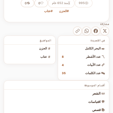
⏳
995
منذ 652 عام
🤍
🔁
0
0
#الحزن
#عتاب
مشاركة
عن القصيدة
المواضيع
✒️
البحر الكامل
#
الحزن
〽️
عدد الأشطر
#
عتاب
8
📏
عدد الأبيات
4
🔤
عدد الكلمات
35
أقسام الموسوعة
📜
الشعر
💬
اقتباسات
📚
قصص