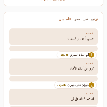
الأندلسي
من نفس العصر
قصيدة
جسمي أودى مر السنين به
أبو العلاء المعري
أ
📚 مؤلف
قصيدة
تجري على آمالك الأقدار
جبران خليل جبران
ج
📚 مؤلف
قصيدة
لقد هجم الزمان على تميم