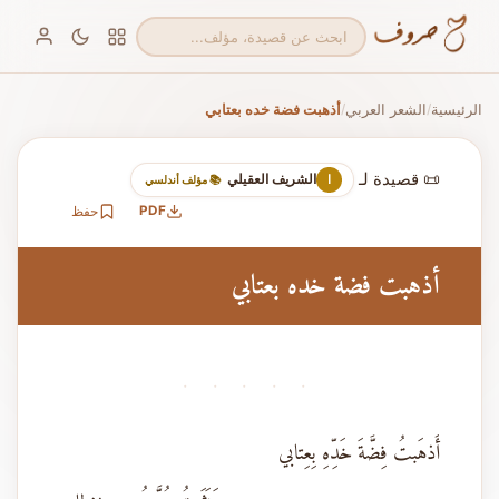
الرئيسية
الشعر العربي
أذهبت فضة خده بعتابي
/
/
📜 قصيدة لـ
الشريف العقيلي
ا
📚 مؤلف أندلسي
PDF
حفظ
أذهبت فضة خده بعتابي
· · · · ·
أَذهَبتُ فِضَّةَ خَدِّهِ بِعِتابي