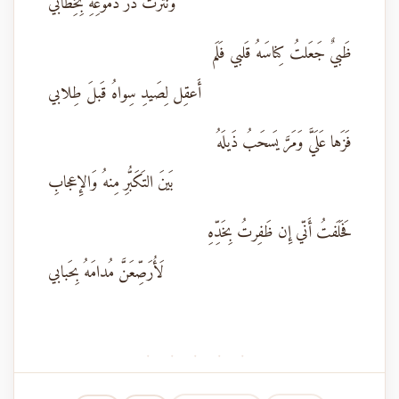
وَنَثَرتُ دُرَّ دُموعِهِ بِخِطابي
ظَبيٌ جَعَلتُ كِناسَهُ قَلبي فَلَم
أَعقِل لِصَيدِ سِواهُ قَبلَ طِلابي
فَزَها عَلَيَّ وَمَرَّ يَسحَبُ ذَيلَهُ
بَينَ التَكَبُّرِ مِنهُ وَالإِعجابِ
فَحَلَفتُ أَنّي إِن ظَفِرتُ بِخَدِّهِ
لَأُرَصِّعَنَّ مُدامَهُ بِحَبابي
· · · · ·