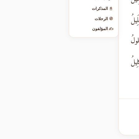
📓
المذكرات
ِيلُ
🧭
الرحلات
✍️
المؤلفون
لولُ
لِيلُ