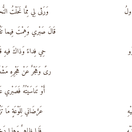
ُولُ
وَرَثى لِي مِمَّا نَحَلْتُ النّ
قَالَ صَبْري وَهِمْتَ فِيما تَق
ُو
حِي فِداءً وَذاكَ فيهِ قَل
رىً وَهَجْرٌ عَنْ هَجْرِهِ مَشْغ
أَوْ تَناسَيْتُهُ فَصَبْري عَ
هِ
عَرَّضَاني لِلَوْعَةٍ مَا تَ
ْهِ
فَذا ظاهِرٌ وَهذا دَخ