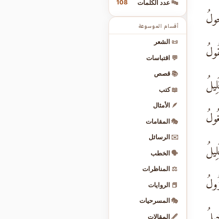
108
🔤
عدد الكلمات
ُحولُ
أقسام الموسوعة
📜
الشعر
ُولُ
💬
اقتباسات
📚
قصص
ِيلُ
📖
كتب
🪶
الأمثال
ُولُ
🎭
المقامات
✉️
الرسائل
لِيلُ
🗣️
الخطب
⚖️
المناظرات
زُولُ
📕
الروايات
🎭
المسرحيات
ِيلُ
🖋️
المقالات