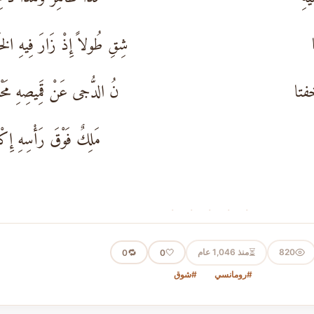
شِقِ طُولاً إِذْ زَارَ فِيهِ الخَل
َخفتا
نُ الدُّجى عَنْ قَمِيصِهِ مَحْ
مَلِكٌ فَوْقَ رَأْسِهِ إِكْ
· · · · ·
⏳
820
منذ 1,046 عام
🤍
🔁
0
0
#رومانسي
#شوق