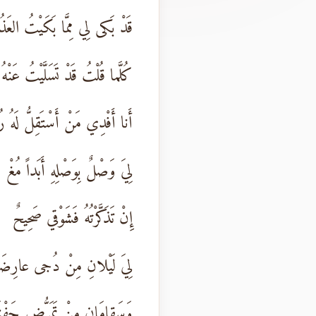
قَدْ بَكى لِي مِمَّا بَكَيْتُ العَذ
كُلَّما قُلْتُ قَدْ تَسَلَّيْتُ عَنْهُ
أَنا أَفْدِي مَنْ أَسْتَقِلُّ لَهُ ر
لِيَ وَصْلٌ بِوَصْلِهِ أَبَداً مُغْ
إِنْ تَذَكَّرْتُهُ فَشَوْقي صَحِيحٌ
لِيَ لَيْلانِ مِنْ دُجى عارِضَيْ
وَسَقامَانِ مِنْ تَمَرُّضِ جَفْنَي