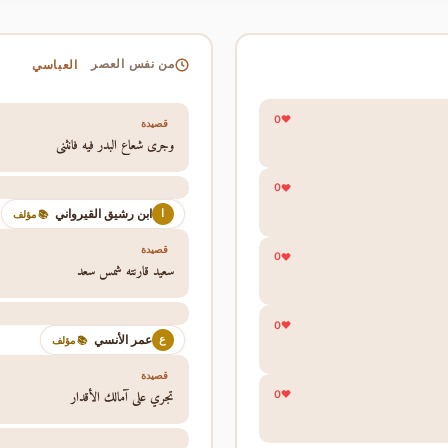
العباسي
من نفس العصر
0
قصيدة
وجرى شعاع البدر فيه فانثنى
0
ابن رشيق القيرواني
ا
📚 مؤلف
قصيدة
0
سعيد قارنته شمس سعد
0
عمر الأنسي
ع
📚 مؤلف
قصيدة
تجري على آمالك الأقدار
0