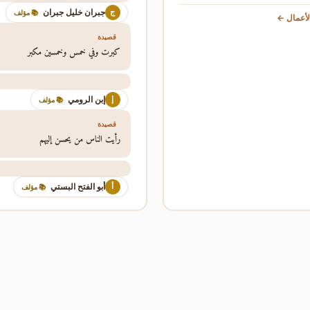
جبران خليل جبران
ج
📚 مؤلف
أعمال ←
قصيدة
كبرت وفي خمس وخمسين مكبر
إبن الرومي
إ
📚 مؤلف
قصيدة
رأيت الناس من يحسن إليهم
أبو الفتح البستي
أ
📚 مؤلف