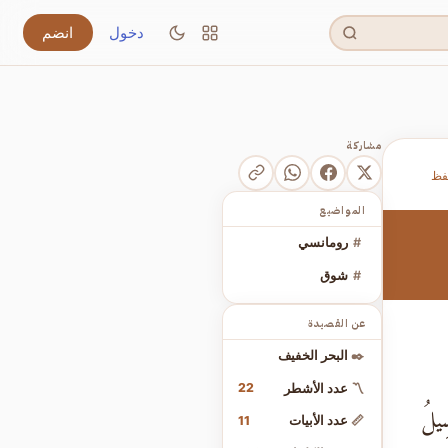
دخول
انضم
مشاركة
فظ
المواضيع
#
رومانسي
#
شوق
عن القصيدة
✒️
البحر الخفيف
22
〽️
عدد الأشطر
ِيلُ
11
📏
عدد الأبيات