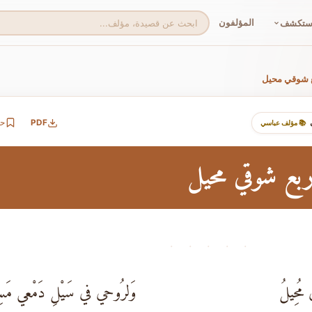
المؤلفون
ستكشف
 شوقي محيل
PDF
ح
📚 مؤلف عباسي
بع شوقي محيل
· · · · ·
مُحِيلُ
وَلرُوحي في سَيْلِ دَمْعي مَس