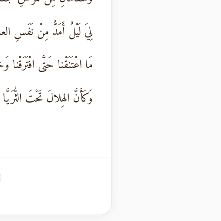
لِيَ لَيْلٌ أَمَدُّ مِنْ نَفَسِ العا
مَا اعْتَنَقْنا حَتَّى افْتَرَقْنا و
وَكَأَنَّ الهِلالَ تَحْتَ الثُّرَيَّا