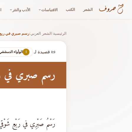
الشعر
الكتب
الاقتباسات
الأدب والنثر
ا
الرئيسية
الشعر العربي
رسم صبري في ربع
/
/
📜 قصيدة لـ
الوأواء الدمشقي
ا
رسم صبري في ر
رَسْمُ صَبْرِي في رَبْعِ شَوْقي 