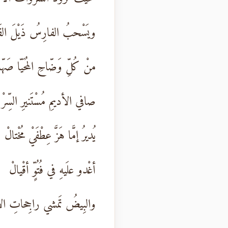
ويَسْحبُ الفارِسُ ذَيْلَ الق
منْ كُلِّ وَضّاحِ المُحَيّا صَهّا
صافي الأديمِ مُسْتَنيرِ السِّرْ
يُديرُ إمَّا هَزَّ عِطْفَيْ مُخْتالْ
أغْدو علَيهِ في فُتُوٍّ أقْيالْ
والبِيضُ تَمشي راجِحاتِ ال