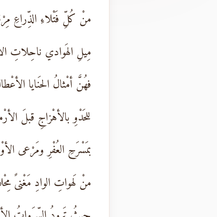
منْ كُلِّ فَتْلاءِ الذِّراعِ مِرْ
مِيلِ الهَوادي ناحِلاتِ ال
فهُنَّ أمْثالُ الحَنايا الأعْطا
للحَدْوِ بالأهْزاجِ قبلَ الأرْم
بمَسْرَحِ العُفْرِ ومَرْعى الأوْ
منْ لَهواتِ الوادِ مَغْنىً مِحْل
حيثُ تَرودُ السّرَواتُ الأز