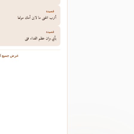
قصيدة
أترب الخنى ما لابن أمك مولعا
قصيدة
بأبي وإن عظم الفداء فتى
عرض جميع ال