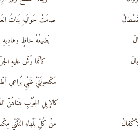
َسْطالْ
صامَتْ حَوالَيهِ بَناتُ العَق
لْ
بَضيعُهُ خاظٍ وهادِيهِ ع
بالْ
كأنّما رُشّ عليهِ الجرْ
مَكْحولَتَيْ ظَبْيٍ يُراعي أطْ
كالإبِلِ الجُرْبِ هَناهُنّ الط
أكْفالْ
منْ كُلِّ بَلْهاءِ التّثَنّي مِكْ