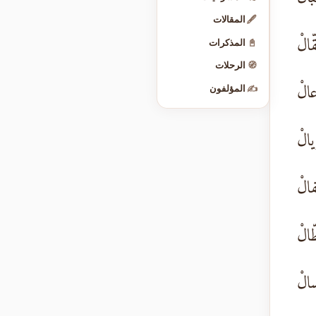
🖋️
المقالات
ّالْ
📓
المذكرات
🧭
الرحلات
الْ
✍️
المؤلفون
يالْ
فالْ
ّالْ
سالْ