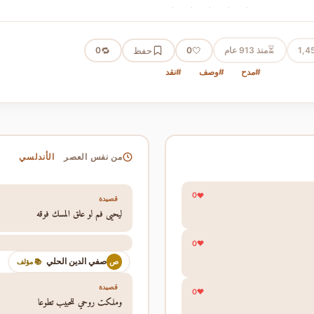
· · · · ·
⏳
1,4
منذ 913 عام
🤍
حفظ
🔁
0
0
#مدح
#وصف
#نقد
الأندلسي
من نفس العصر
0
قصيدة
ليحيى فم لو علق المسك فوقه
0
صفي الدين الحلي
ص
📚 مؤلف
قصيدة
0
وملكت روحي للحبيب تطوعا