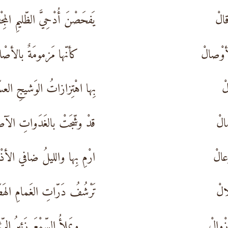
قالْ
يَفحَصْنَ أُدْحِيَّ الظّليمِ المِج
أوْصالْ
كأنّها مَزمومَةٌ بالأصْ
لْ
بِها اهْتِزازاتُ الوَشيجِ العس
الْ
قدْ وشّجَتْ بالغَدَواتِ الآص
عالْ
ارْمِ بِها والليلُ ضافي الأذْ
الْ
تَرْشُفُ دَرّاتِ الغَمامِ الهَط
ْوالْ
ويَملأُ السّمْعَ زَئيرُ الرِّ