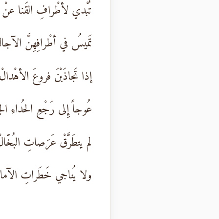
تُبْدي لأطْرافِ القَنا عنْ 
تَميسُ في أطْرافِهِنَّ الآجال
إذا تَجاذَبْنَ فروعَ الأهْدالْ
عُوجاً إِلى رَجْعِ الحُداءِ الج
لم يتطَرَّقْ عَرَصاتِ البُخّال
ولا يُناجي خَطَراتِ الآمال