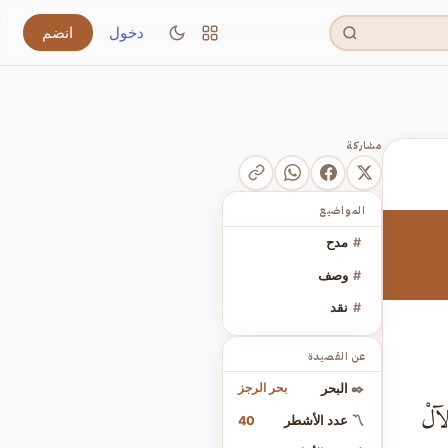
دخول
انضم
مشاركة
المواضيع
#
مدح
#
وصف
#
نقد
عن القصيدة
بحر الرجز
✒️
البحر
لآلْ
40
〽️
عدد الأشطر