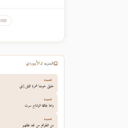
52
الأبيوردي
المزيد لـ
قصيدة
خليلي خوضا غمرة الليل إنني
قصيدة
واها لجائلة الوشاح سرت
قصيدة
من الطوالع من نجد تظلهم