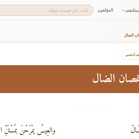
المؤلفون
ستكشف
ان الضال
لف أندلسي
أغصان الضال
· · · · ·
ّالْ
والعِيسُ يمْرَحْنَ بمُسْتَنِّ ا