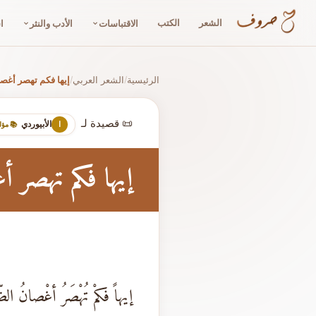
الشعر
الكتب
الاقتباسات
الأدب والنثر
ا
الرئيسية
الشعر العربي
إيها فكم تهصر أغص
/
/
📜 قصيدة لـ
الأبيوردي
ا
📚 مؤ
إيها فكم تهصر 
إيهاً فكمْ تُهْصَرُ أغْصانُ الض