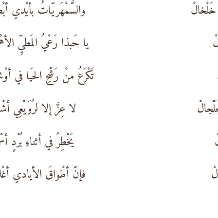
خَلْخالْ
والسَّمْهَريّاتُ بأيْدي أبْ
ْ
يا حَبذا رَعْيُ المَطيِّ الأهْ
تَكْرَعُ منْ رَشْحِ الحَيا في أوْ
َلْجالْ
لا عِزَّ إلا لرُوَيْعِي أشْ
ْ
يَخْطِرُ في أثناءِ بُرْدٍ أس
ْ
فإنّ أطْواقَ الأيادي أغْل