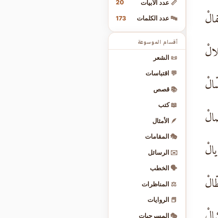
20
📏
عدد الأبيات
ْفالْ
173
🔤
عدد الكلمات
أقسام الموسوعة
لالْ
📜
الشعر
💬
اقتباسات
ّالْ
📚
قصص
📖
كتب
الْ
🪶
الأمثال
🎭
المقامات
يالْ
✉️
الرسائل
🗣️
الخطب
ّالْ
⚖️
المناظرات
📕
الروايات
ئبالْ
🎭
المسرحيات