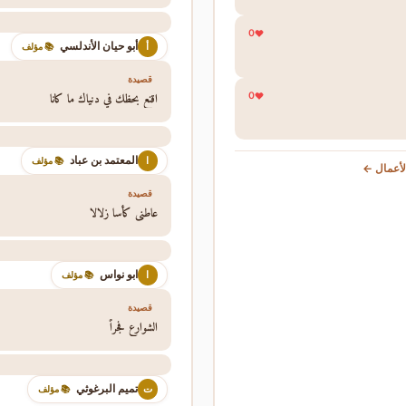
0
أبو حيان الأندلسي
أ
📚 مؤلف
قصيدة
اقنع بحظك في دنياك ما كانا
0
المعتمد بن عباد
ا
📚 مؤلف
أعمال ←
قصيدة
عاطني كأسا زلالا
ابو نواس
ا
📚 مؤلف
قصيدة
الشوارع فجراً
تميم البرغوثي
ت
📚 مؤلف