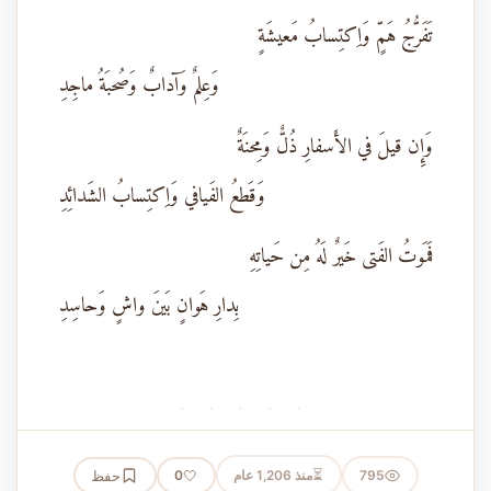
تَفَرُّجُ هَمٍّ وَاِكتِسابُ مَعيشَةٍ
وَعِلمٌ وَآدابٌ وَصُحبَةُ ماجِدِ
وَإِن قيلَ في الأَسفارِ ذُلٌّ وَمِحنَةٌ
وَقَطعُ الفَيافي وَاِكتِسابُ الشَدائِدِ
فَمَوتُ الفَتى خَيرٌ لَهُ مِن حَياتِهِ
بِدارِ هَوانٍ بَينَ واشٍ وَحاسِدِ
· · · · ·
⏳
795
منذ 1,206 عام
🤍
حفظ
0