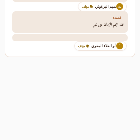
تميم البرغوثي
ت
📚 مؤلف
قصيدة
لقد هجم الزمان على تميم
أبو العلاء المعري
أ
📚 مؤلف