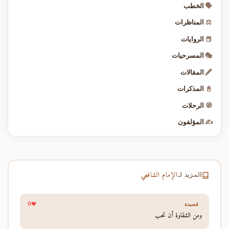
🗣️
الخطب
⚖️
المناظرات
📕
الروايات
🎭
المسرحيات
🖋️
المقالات
📓
المذكرات
🧭
الرحلات
✍️
المؤلفون
الإمام الشافعي
المزيد لـ
0
قصيدة
ومن الشقاوة أن تحب