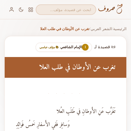
الرئيسية
الشعر العربي
تغرب عن الأوطان في طلب العلا
/
/
📜 قصيدة لـ
الإمام الشافعي
ا
📚 مؤلف عباسي
تغرب عن الأوطان في طلب العلا
· · · · ·
تَغَرَّب عَنِ الأَوطانِ في طَلَبِ العُلا
وَسافِر فَفي الأَسفارِ خَمسُ فَوائِدِ