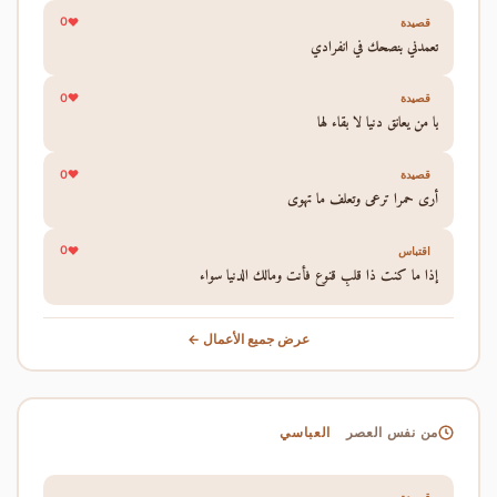
0
قصيدة
تعمدني بنصحك في انفرادي
0
قصيدة
يا من يعانق دنيا لا بقاء لها
0
قصيدة
أرى حمرا ترعى وتعلف ما تهوى
0
اقتباس
إذا ما كنت ذا قلبٍ قنوع فأنت ومالك الدنيا سواء
عرض جميع الأعمال ←
العباسي
من نفس العصر