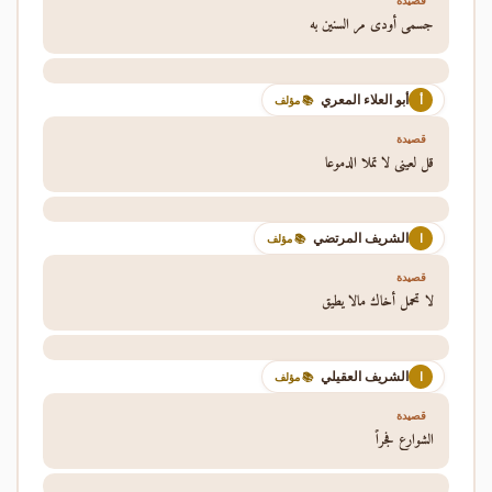
قصيدة
جسمي أودى مر السنين به
أبو العلاء المعري
أ
📚 مؤلف
قصيدة
قل لعيني لا تملا الدموعا
الشريف المرتضي
ا
📚 مؤلف
قصيدة
لا تحمل أخاك مالا يطيق
الشريف العقيلي
ا
📚 مؤلف
قصيدة
الشوارع فجراً