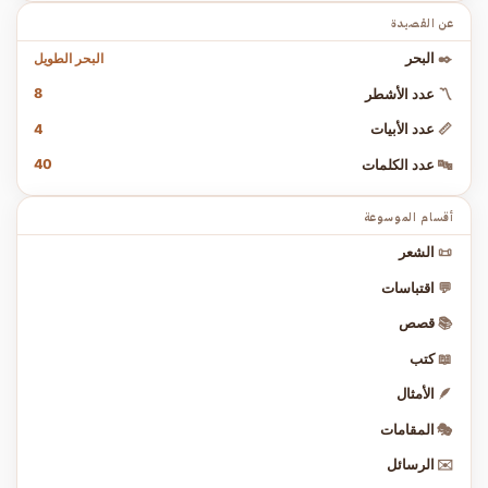
عن القصيدة
البحر الطويل
✒️
البحر
8
〽️
عدد الأشطر
4
📏
عدد الأبيات
40
🔤
عدد الكلمات
أقسام الموسوعة
📜
الشعر
💬
اقتباسات
📚
قصص
📖
كتب
🪶
الأمثال
🎭
المقامات
✉️
الرسائل