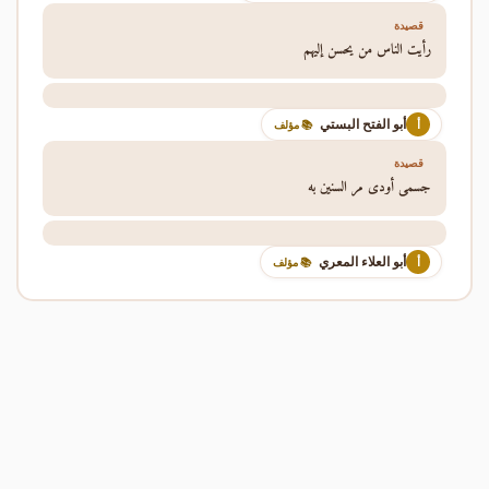
قصيدة
رأيت الناس من يحسن إليهم
أبو الفتح البستي
أ
📚 مؤلف
قصيدة
جسمي أودى مر السنين به
أبو العلاء المعري
أ
📚 مؤلف