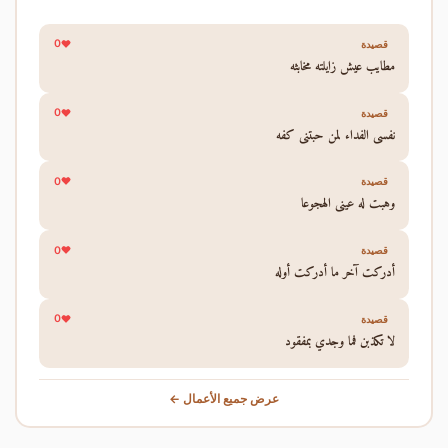
0
قصيدة
مطايب عيش زايلته مخابثه
0
قصيدة
نفسي الفداء لمن حبتني كفه
0
قصيدة
وهبت له عيني الهجوعا
0
قصيدة
أدركت آخر ما أدركت أوله
0
قصيدة
لا تكذبن فما وجدي بمفقود
عرض جميع الأعمال ←