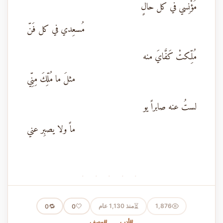
مُؤْنِسي في كل حالٍ
مُسعِدي في كل فَنّ
مُلِّكتْ كَفَّايَ منه
مثلَ ما مُلِّكَ مِنِّي
لستُ عنه صابراً يو
ماً ولا يصبِر عني
· · · · ·
⏳
1,876
منذ 1,130 عام
🤍
🔁
0
0
#أدب
#وصف