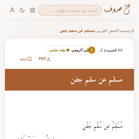
الرئيسية
الشعر العربي
مسقم عن سقم جفن
/
/
📜 قصيدة لـ
إبن الرومي
إ
📚 مؤلف عباسي
PDF
حفظ
مسقم عن سقم جفن
· · · · ·
مُسْقِمٌ عن سُقْمِ جَفْنِ