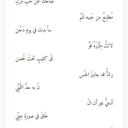
ضاحكٌ عن حَبِّ مُزْنِ
مُطلِعٌ من جَيبه شَمْ
ساً بدت في يوم دَجْن
لائثٌ مِئْزَرَهُ فَوْ
قَ كثيبٍ تحتَ غُصن
رشأٌ قد جاوزَ الحُس
نُ به حدَّ التَّمنِّي
آدميٌّ غير أن الْ
خَلقَ في صورةِ جِنِّي