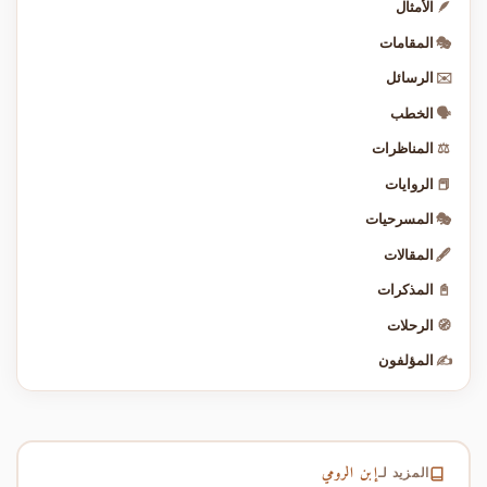
🪶
الأمثال
🎭
المقامات
✉️
الرسائل
🗣️
الخطب
⚖️
المناظرات
📕
الروايات
🎭
المسرحيات
🖋️
المقالات
📓
المذكرات
🧭
الرحلات
✍️
المؤلفون
إبن الرومي
المزيد لـ