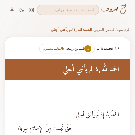
الرئيسية
الشعر العربي
الحمد لله إذ لم يأتني أجلي
/
/
📜 قصيدة لـ
لبيد بن ربيعة
ل
📚 مؤلف مخضرم
الحمد لله إذ لم يأتني أجلي
· · · · ·
الحَمدُ لِلَّهِ إِذ لَم يَأتِني أَجَلي
حَتّى لَبِستُ مِنَ الإِسلامِ سِربالا