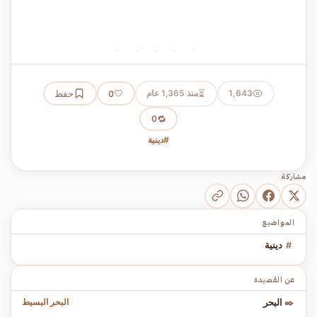
· · · · ·
⏳
1,643
منذ 1,365 عام
🤍
حفظ
0
🔁
0
#دينية
مشاركة
المواضيع
#
دينية
عن القصيدة
البحر البسيط
✒️
البحر