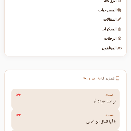
📕
الروايات
🎭
المسرحيات
🖋️
المقالات
📓
المذكرات
🧭
الرحلات
✍️
المؤلفون
لبيد بن ربيعة
المزيد لـ
0
قصيدة
لن تفنيا خيرات أر
0
قصيدة
يا أيها السائل عن نحاسي