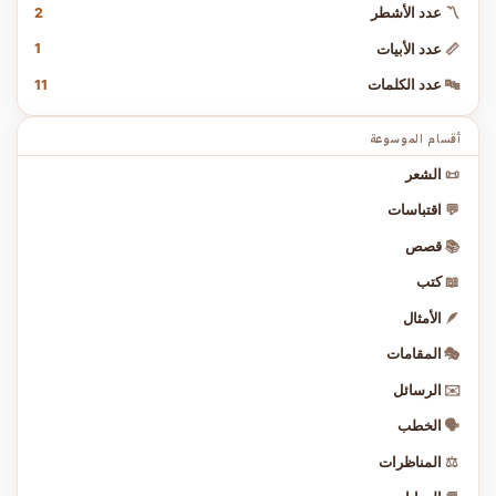
2
〽️
عدد الأشطر
1
📏
عدد الأبيات
11
🔤
عدد الكلمات
أقسام الموسوعة
📜
الشعر
💬
اقتباسات
📚
قصص
📖
كتب
🪶
الأمثال
🎭
المقامات
✉️
الرسائل
🗣️
الخطب
⚖️
المناظرات