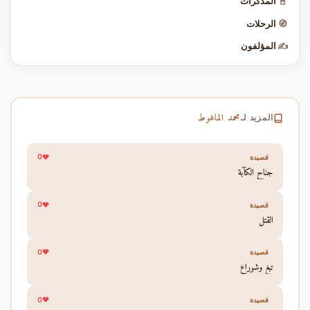
📓
المذكرات
🧭
الرحلات
✍️
المؤلفون
محمد الماغوط
المزيد لـ
0
قصيدة
جناح الكآبة
0
قصيدة
القتل
0
قصيدة
تبغ وشوراع
0
قصيدة