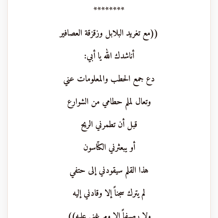
********
((مع تغريد البلابل وزقزقة العصافير
أناشدك الله يا أبي:
دع جمع الحطب والمعلومات عني
وتعال لملم حطامي من الشوارع
قبل أن تطمرني الريح
أو يبعثرني الكنّاسون
هذا القلم سيقودني إلى حتفي
لم يترك سجناً إلا وقادني إليه
ولا رصيفاً إلا ومرغني عليه))