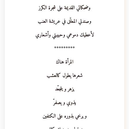
وضحكاتي القديمة على شجرة الكرز
وصندلي المعلّق في عريشة العنب
لأعطيك دموعي وحبيبتي وأشعاري
*********
المرأة هناك
شعرها يطول كالعشب
يزهر و يتجعّد
يذوي و يصفرّ
و يرخي بذوره على الكتفين