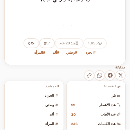
· · · · ·
⏳
1,655
منذ 20 عام
🤍
🔁
0
0
#الحزن
#وطني
#ألم
#المرأة
مشاركة
عن القصيدة
المواضيع
✒️
نثر
#
الحزن
〽️
عدد الأشطر
#
وطني
59
📏
عدد الأبيات
#
ألم
30
🔤
عدد الكلمات
#
المرأة
236