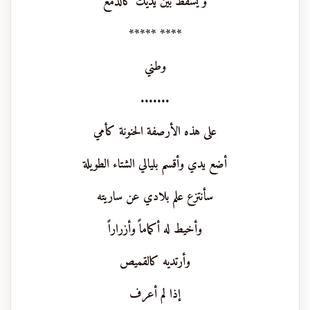
و يسقط بين يديك كالدمع
**** *****
وطني
.......
على هذه الأرصفة الحنونة كأمي
أضع يدي وأقسم بليالي الشتاء الطويلة
سأنتزع علم بلادي عن ساريته
وأخيط له أكماماً وأزراراً
وأرتديه كالقميص
إذا لم أعرف