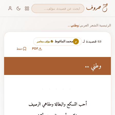
الرئيسية
الشعر العربي
وطني ..
/
/
📜 قصيدة لـ
محمد الماغوط
م
📚 مؤلف معاصر
PDF
حفظ
وطني ..
· · · · ·
أحب التسكع والبطالة ومقاهي الرصيف