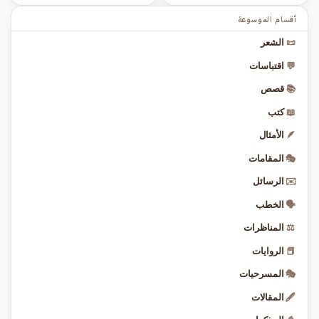
أقسام الموسوعة
📜
الشعر
💬
اقتباسات
📚
قصص
📖
كتب
🪶
الأمثال
🎭
المقامات
✉️
الرسائل
🗣️
الخطب
⚖️
المناظرات
📕
الروايات
🎭
المسرحيات
🖋️
المقالات