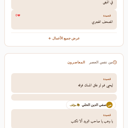
في المبغى
0
قصيدة
المصحف الهجري
عرض جميع الأعمال ←
المعاصرون
من نفس العصر
قصيدة
ليحيى فم لو علق المسك فوقه
صفي الدين الحلي
ص
📚 مؤلف
قصيدة
يا وهب يا صاحب البريد ألا تكتب