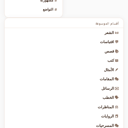
#
مشهور/ة
#
التواضع
أقسام الموسوعة
📜
الشعر
💬
اقتباسات
📚
قصص
📖
كتب
🪶
الأمثال
🎭
المقامات
✉️
الرسائل
🗣️
الخطب
⚖️
المناظرات
📕
الروايات
🎭
المسرحيات