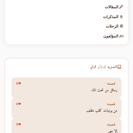
🖋️
المقالات
📓
المذكرات
🧭
الرحلات
✍️
المؤلفون
نزار قباني
المزيد لـ
0
قصيدة
رسائل من تحت الماء
0
قصيدة
من يوميات كلب مثقف
0
قصيدة
إلا معي