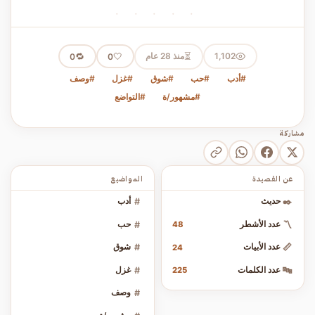
· · · · ·
⏳
1,102
منذ 28 عام
🤍
🔁
0
0
#أدب
#حب
#شوق
#غزل
#وصف
#مشهور/ة
#التواضع
مشاركة
عن القصيدة
المواضيع
✒️
حديث
#
أدب
〽️
عدد الأشطر
#
حب
48
📏
عدد الأبيات
#
شوق
24
🔤
عدد الكلمات
#
غزل
225
#
وصف