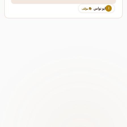
ابو نواس
ا
📚 مؤلف