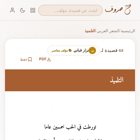
الرئيسية
الشعر العربي
التلميذ
/
/
📜 قصيدة لـ
نزار قباني
ن
📚 مؤلف معاصر
PDF
حفظ
التلميذ
· · · · ·
تورطت في الحب خمسين عاما