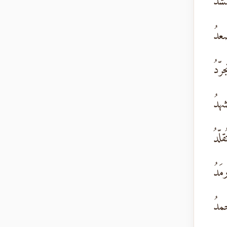
نشدُ
صعدُ
رّدُ
شهدُ
لّدُ
مَدُ
خمدُ