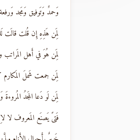
وَحمدٌ وَتَوفيق وَمَجد وَرفعة
لِمَن هَذِهِ إِن قُلت قالَت لَ
لِمَن هُوَ في أَهل المَراتب و
لِمَن جمعت شَملَ المَكارم كَف
لِمَن لَو دَعا المَجدُ المُروءةَ و
فَتىً يَصنَع المَعروف لا لاِ
خَبيرٌ بِأَحوال الأَنام مهذَ