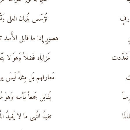
ارفٍ
تُؤسّس بُنيان العلى وَتُش
ٍ
هصورٍ إِذا ما قابل الأُسد تر
د تَعدّدت
مَزاياه فَضلاً وَهوَ لا يَتَع
َت
مَعارفهم بَل مِثلهُ لَيسَ يو
ساً
يُقابل جَمعاً بَأسه وَهوَ مُ
لَما
تفيدُ النُهى ما لا يُفيدُ المُهَن