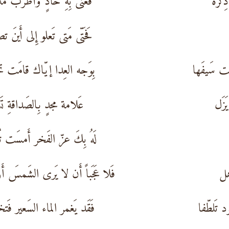
ذِكرهُ
فَغَنّى بِهِ حادٍ وَأَطرَبَ مُ
فَحَتّى مَتى تَعلو إِلى أَينَ ت
نت سَيفَها
بِوَجه العِدا إيّاك قامَت تج
َزَل
عَلامة مجدٍ بِالصَداقةِ تَ
لَهُ بِكَ عزّ الفَخر أَمسَت تُق
هل
فَلا عَجَباً أَن لا يَرى الشَمسَ أَر
تَلطّفا
فَقَد يَغمر الماء السَعير فَت