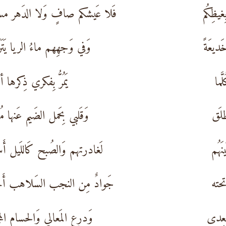
غيظِكُم
فَلا عَيشكم صافٍ وَلا الدَهر مس
ديعَةً
وَفي وَجهِهم ماءُ الريا يَتَرَ
ّما
يَمُرُّ بِفكري ذِكرها أتَن
طلَق
وَقَلبي بِحَمل الضَيم عَنها مُقي
َهُم
لَغادرتهم وَالصُبح كَاللَيل أَس
تحته
جَوادٌ مِن النجب السَلاهب أَجر
ِلعِدى
وَدرع المَعالي وَالحسام المُج