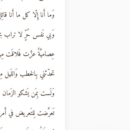
وَما أَنا إِلّا كل ما أَنا قائِل
وَبي نَفس حُرٍّ لا تراب بح
عِصاميَّةٌ عزَّت فَلاقَت مِ
تحدّثني بِالخطب وَاللَيل مِثل
وَلَست بِمَن يَشكو الزَمان وَإِ
تَعرَّضت لِلتَعريض في أَم