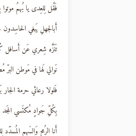
فَقُل لِلعِدى يا بُهمُ موتوا بِ
أَبالجهلِ يَبغي الحاسِدون خَ
تَنَزَّه شِعري عَن أَسافل كُلَ
نَوالي لَها في مَوطن البرّ مُ
فَلولا رعائي حرمة الجار بَين
بِكُلِّ جَوادٍ مُكتَسي المَجد 
أَنا الرُمح وَالسَهم المُسدّد ل