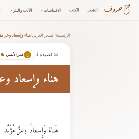
الشعر
الكتب
الاقتباسات
الأدب والنثر
ا
الرئيسية
الشعر العربي
هناء وإسعاد وعز مؤ
/
/
📜 قصيدة لـ
عمر الأنسي
ع
📚 
هناء وإسعاد وع
هَناءٌ وَإِسعادٌ وعزٌّ مُؤَبَّد