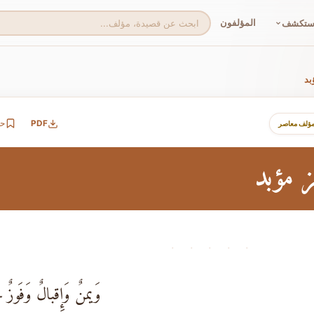
المؤلفون
ستكشف
بد
PDF
ح
مؤلف معاصر
ز مؤبد
· · · · ·
وَيمنٌ وَإِقبالٌ وَفَوزٌ مخ