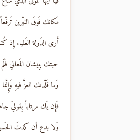
فَيا أَيُّها المَولى الَّذي شاعَ 
مَكانك فَوقَ النيّرين تَرفّعاً
أَرى الدَولة العَلياء إِذ كُ
حبتك بِنيشان المَعالي فَلَم ي
وَما قَلَّدتك العزَّ فيهِ وَإِنَّما
فَإِن يَك مرتاباً بِقوليَ جا
وَلا بدع أن كدتَ الحَسود 