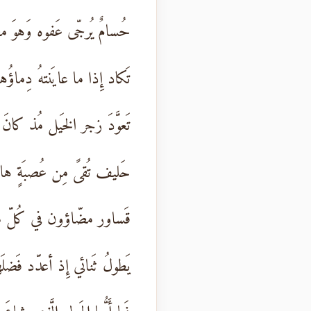
حُسامٌ يُرجّى عَفوه وَهوَ 
تَكاد إِذا ما عايَنتهُ دِماؤُه
تَعوَّدَ زجر الخَيل مُذ كانَ ي
حَليف تُقىً مِن عُصبَةٍ هاشِم
قَساور مضّاؤون في كُلّ م
يَطولُ ثَنائي إِذ أعدّد فَضلَ