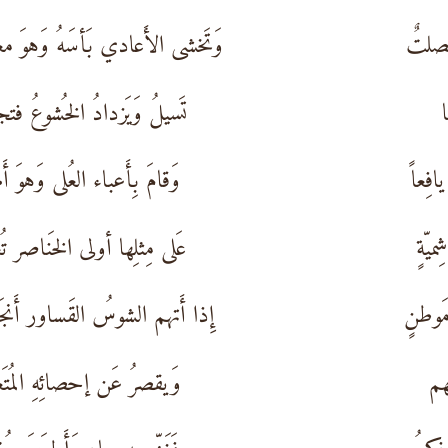
مصلتٌ
وَتَخشى الأَعادي بَأسَهُ وَهوَ مغ
ا
تَسيلُ وَيَزدادُ الخُشوعُ فت
افِعاً
وَقامَ بِأَعباء العُلى وَهوَ أَم
يّةٍ
عَلى مِثلِها أولى الخَناصر تُ
َوطنٍ
إِذا أَتهم الشوسُ القَساور أَنجَ
هم
وَيقصرُ عَن إحصائِهِ المُتَع