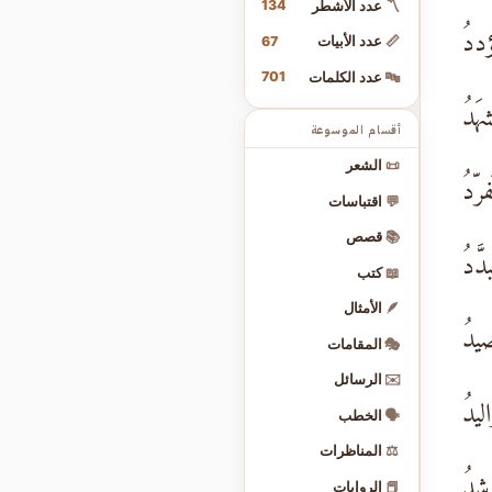
134
〽️
عدد الأشطر
ددُ
67
📏
عدد الأبيات
701
🔤
عدد الكلمات
هَدُ
أقسام الموسوعة
📜
الشعر
فرّدُ
💬
اقتباسات
📚
قصص
َّدُ
📖
كتب
🪶
الأمثال
صيدُ
🎭
المقامات
✉️
الرسائل
ليدُ
🗣️
الخطب
⚖️
المناظرات
رشدُ
📕
الروايات