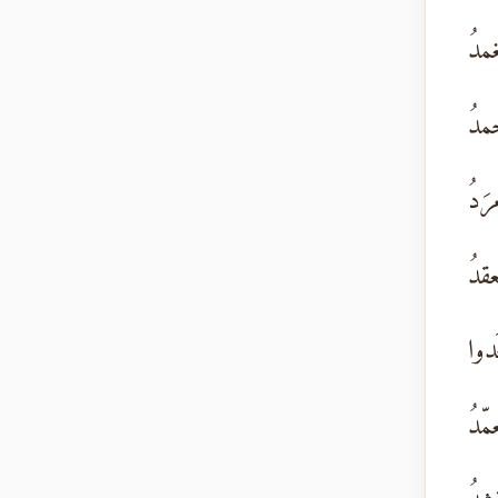
مدُ
جمدُ
رَدُ
عقدُ
دوا
مّدُ