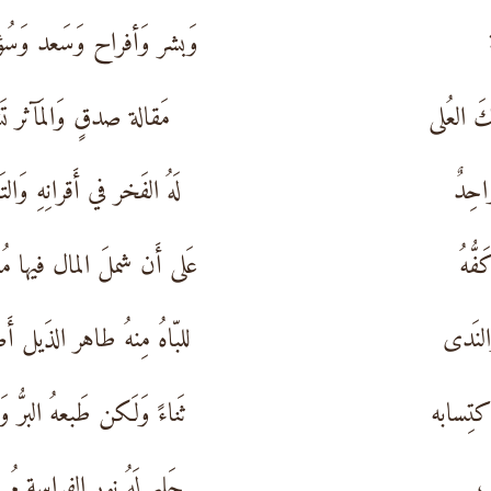
وَبشر وَأفراح وَسَعد وَسُؤ
كَ العُلى
مَقالة صدقٍ وَالمَآثر تَش
احِدٌ
لَهُ الفَخر في أَقرانِهِ وَالتَ
ُّهُ
عَلى أَن شملَ المال فيها مُبد
َالنَدى
للبّاهُ مِنهُ طاهر الذَيل أَ
كتِسابه
ثَناءً وَلَكن طَبعهُ البرُّ وَا
ّب
حَليم لَهُ نور الفراسة مُ