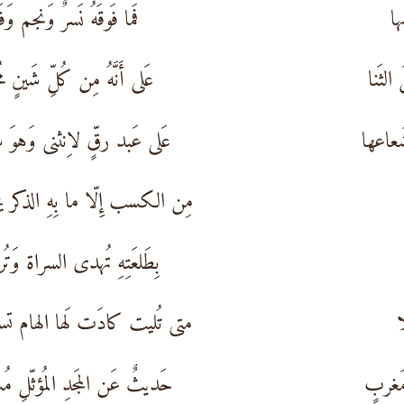
ها
فَما فَوقَهُ نَسرٌ وَنجم وَفَ
لثَنا
عَلى أَنَّهُ مِن كُلِّ شَينٍ مُج
شُعاعها
عَلى عَبد رقٍّ لاِنثنى وَهوَ سَ
مِن الكسب إِلّا ما بِهِ الذكر يخ
بِطَلعَتِهِ تُهدى السراة وَتُ
ا
متى تُليت كادَت لَها الهام تس
مَغربٍ
حَديثٌ عَن المَجدِ المُؤثّلِ مُس