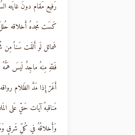
رَفيع مَقام دونَ غايَته السُ
كَسَت مَجدهُ أَخلاقه حُللَ ا
شَمائل لَو أَلقَت سَناً مِن 
فَللّهِ مِنهُ ماجِدٌ لَيسَ هَمُّهُ
أَغَرّ إِذا مَدَّ الظَلام رواقه
مَناقبهُ آيات حَقٍّ عَلى المَل
وَأَخلاقُهُ في كُلِّ شَرقٍ وَ