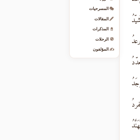
🎭
المسرحيات
يّدُ
🖋️
المقالات
📓
المذكرات
عدُ
🧭
الرحلات
✍️
المؤلفون
دّدُ
جَدُ
فردُ
َّدُ