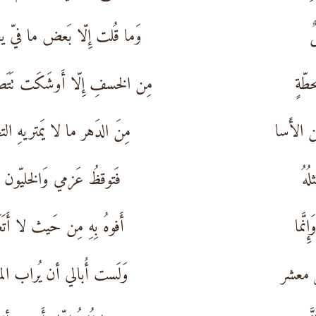
ٌ
وَما قُلت إِلّا بَعض ما فيّ يع
طّةٍ
مِن الخسفِ إِلّا أَوشَكَت تَتَصع
ن الأَسا
مِنَ الدَهر ما لا يَمتريهِ التج
ُهُ
فَتوقظُ عَزمي وَالخليّون هُج
نَّما
أَفوهُ بِهِ مِن حَيث لا أَتَعَم
ر معشر
وَلَست أُبالي أن يُراب المف