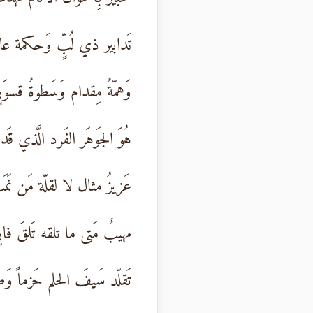
تَدابير ذي لُبٍّ وَحكمة ع
وَهمّةُ مِقدام وَسَطوةُ قسوَر
هُوَ الجَوهَر الفَرد الَّذي قَ
عَزيزُ مثال لا لقلّة مَن نَم
مهيبٌ مَتى ما تلقه تَلقَ فارِ
تَقلّد سَيفَ الحلم حَزماً وَطا