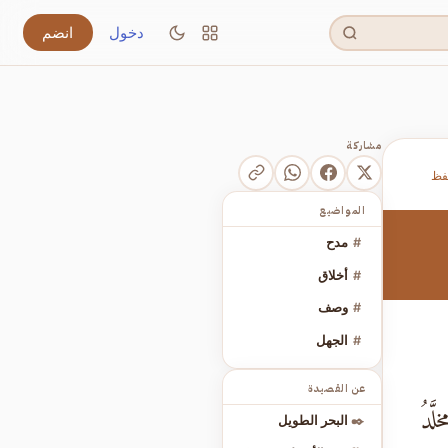
دخول
انضم
مشاركة
فظ
المواضيع
#
مدح
#
أخلاق
#
وصف
#
الجهل
عن القصيدة
لَّدُ
✒️
البحر الطويل