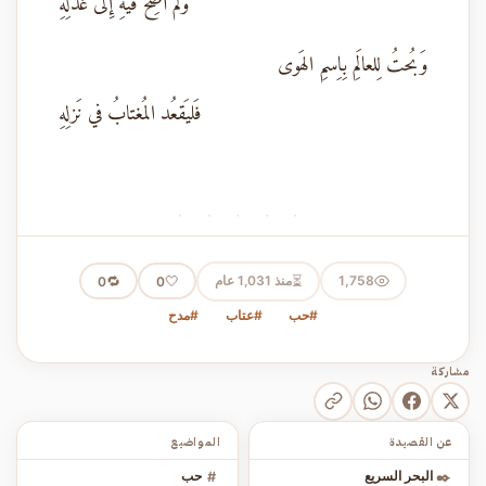
وَلَم أُصِخ فيهِ إِلى غذلِهِ
وَبُحتُ لِلعالَمِ بِاِسمِ الهَوى
فَليَقعُد المُغتابُ في نَزلِهِ
· · · · ·
⏳
1,758
منذ 1,031 عام
🤍
🔁
0
0
#حب
#عتاب
#مدح
مشاركة
عن القصيدة
المواضيع
✒️
البحر السريع
#
حب