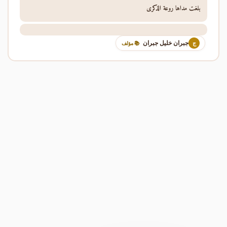
بلغت مداها روعة الذكرى
جبران خليل جبران
ج
📚 مؤلف