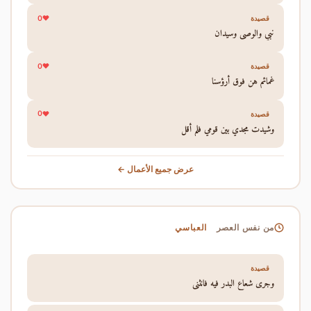
0
قصيدة
نبي والوصي وسيدان
0
قصيدة
غمائم هن فوق أرؤسنا
0
قصيدة
وشيدت مجدي بين قومي فلم أقل
عرض جميع الأعمال ←
العباسي
من نفس العصر
قصيدة
وجرى شعاع البدر فيه فانثنى