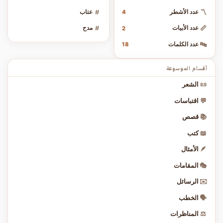
〽️
عدد الأشطر
#
عتاب
4
📏
عدد الأبيات
#
مدح
2
🔤
عدد الكلمات
18
أقسام الموسوعة
📜
الشعر
💬
اقتباسات
📚
قصص
📖
كتب
🪶
الأمثال
🎭
المقامات
✉️
الرسائل
🗣️
الخطب
⚖️
المناظرات