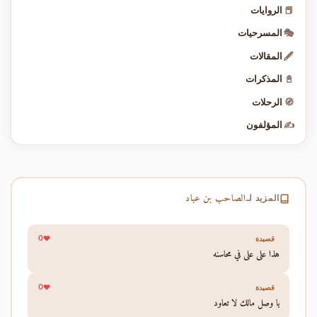
📕
الروايات
🎭
المسرحيات
🖋️
المقالات
📓
المذكرات
🧭
الرحلات
✍️
المؤلفون
الصاحب بن عباد
المزيد لـ
0
قصيدة
هذا علي علي في محاسنه
0
قصيدة
يا وصل مالك لا تعاود