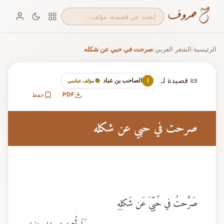
الرئيسية
الشعر العربي
صرحت في حبي عن شكله
/
/
📜 قصيدة لـ
الصاحب بن عباد
ا
📚 مؤلف عباسي
PDF
حفظ
صرحت في حبي عن شكله
· · · · ·
صَرَّحتُ في حُبِّيَ عَن شَكلِهِ