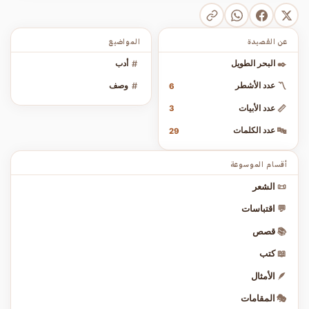
عن القصيدة
المواضيع
✒️
البحر الطويل
#
أدب
〽️
عدد الأشطر
#
وصف
6
📏
عدد الأبيات
3
🔤
عدد الكلمات
29
أقسام الموسوعة
📜
الشعر
💬
اقتباسات
📚
قصص
📖
كتب
🪶
الأمثال
🎭
المقامات