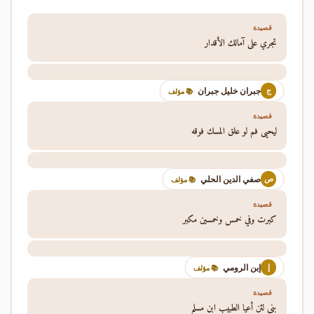
قصيدة
تجري على آمالك الأقدار
جبران خليل جبران
ج
📚 مؤلف
قصيدة
ليحيى فم لو علق المسك فوقه
صفي الدين الحلي
ص
📚 مؤلف
قصيدة
كبرت وفي خمس وخمسين مكبر
إبن الرومي
إ
📚 مؤلف
قصيدة
بني لئن أعيا الطبيب ابن مسلم