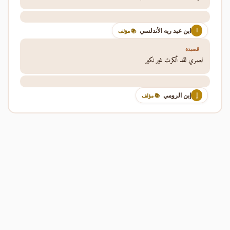
ابن عبد ربه الأندلسي
ا
📚 مؤلف
قصيدة
لعمري لقد أنكرت غير نكير
إبن الرومي
إ
📚 مؤلف