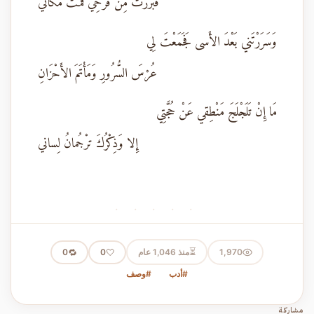
فَبَرَزْتُ مِنْ فَرَحِي فَمُتُّ مَكاني
وَسَرَرْتَني بَعْدَ الأَسى فَجَمَعْتَ لِي
عُرْسَ السُّرُورِ وَمَأْتَمَ الأَحْزَانِ
مَا إِنْ تَلَجْلَجَ مَنْطِقي عَنْ حُجَّتِي
إِلا وَذِكْرُكَ ترْجُمانُ لِساني
· · · · ·
⏳
1,970
منذ 1,046 عام
🤍
🔁
0
0
#أدب
#وصف
مشاركة