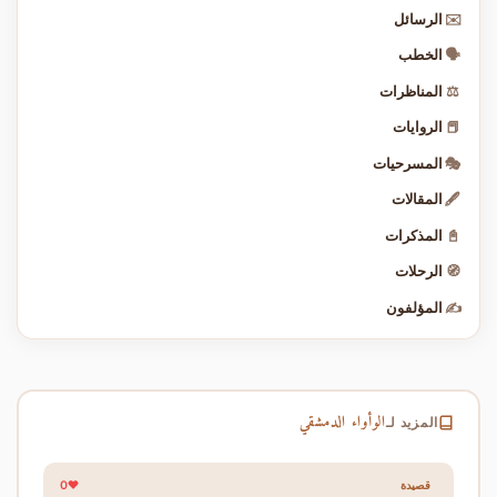
✉️
الرسائل
🗣️
الخطب
⚖️
المناظرات
📕
الروايات
🎭
المسرحيات
🖋️
المقالات
📓
المذكرات
🧭
الرحلات
✍️
المؤلفون
الوأواء الدمشقي
المزيد لـ
0
قصيدة