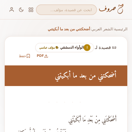
الرئيسية
الشعر العربي
أضحكتني من بعد ما أبكيتني
/
/
📜 قصيدة لـ
الوأواء الدمشقي
ا
📚 مؤلف عباسي
PDF
حفظ
أضحكتني من بعد ما أبكيتني
· · · · ·
أَضْحَكْتَنِي مِنْ بَعْدِ مَا أَبْكَيْتَنِي